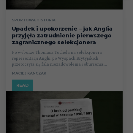
SPORTOWA HISTORIA
Upadek i upokorzenie – jak Anglia
przyjęła zatrudnienie pierwszego
zagranicznego selekcjonera
Po wyborze Thomasa Tuchela na selekcjonera
reprezentacji Anglii, po Wyspach Brytyjskich
przetoczyła się fala niezadowolenia i oburzenia....
MACIEJ KANCZAK
READ