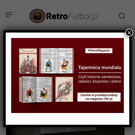
×
george graham
Tag: