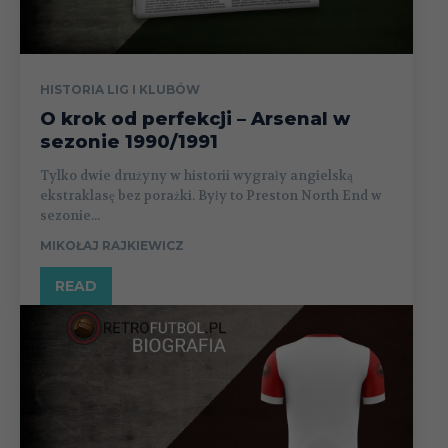
HISTORIA LIG I KLUBÓW
O krok od perfekcji – Arsenal w
sezonie 1990/1991
Tylko dwie drużyny w historii wygrały angielską
ekstraklasę bez porażki. Były to Preston North End w
sezonie...
MIKOŁAJ RAJKIEWICZ
READ