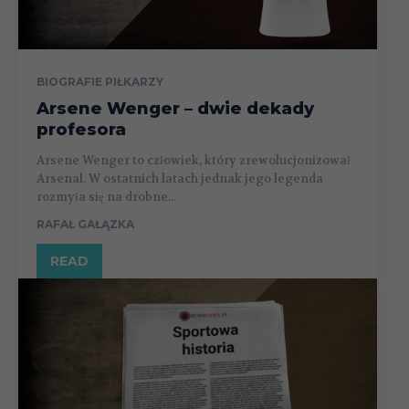
BIOGRAFIE PIŁKARZY
Arsene Wenger – dwie dekady
profesora
Arsene Wenger to człowiek, który zrewolucjonizował
Arsenal. W ostatnich latach jednak jego legenda
rozmyła się na drobne...
RAFAŁ GAŁĄZKA
READ