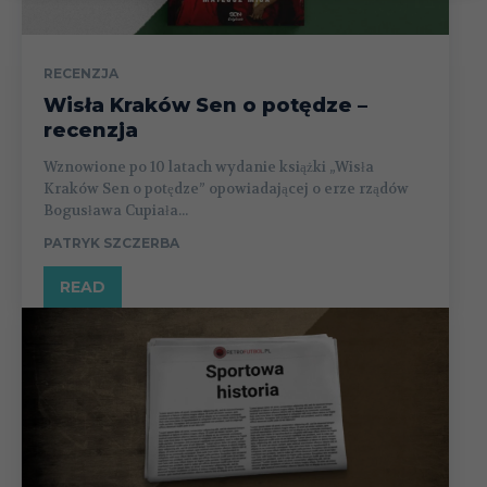
RECENZJA
Wisła Kraków Sen o potędze –
recenzja
Wznowione po 10 latach wydanie książki „Wisła
Kraków Sen o potędze” opowiadającej o erze rządów
Bogusława Cupiała...
PATRYK SZCZERBA
READ