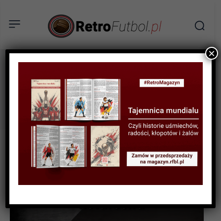
×
kolarstwo
Tag: