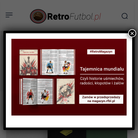
×
Krzysztof
Tag:
Baranowski