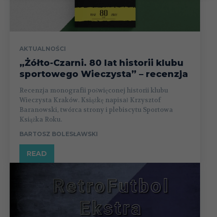
AKTUALNOŚCI
„Żółto-Czarni. 80 lat historii klubu
sportowego Wieczysta” – recenzja
Recenzja monografii poświęconej historii klubu
Wieczysta Kraków. Książkę napisał Krzysztof
Baranowski, twórca strony i plebiscytu Sportowa
Książka Roku.
BARTOSZ BOLESŁAWSKI
READ