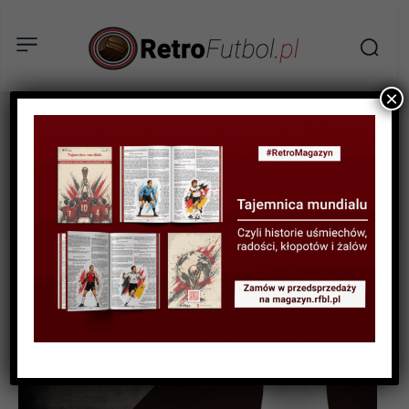
×
Orest Lenczyk
Tag: