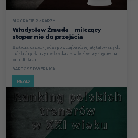
BIOGRAFIE PIŁKARZY
Władysław Żmuda – milczący
stoper nie do przejścia
Historia kariery jednego z najbardziej utytułowanych
polskich piłkarzy i rekordzisty w liczbie występów na
mundialach
BARTOSZ DWERNICKI
READ