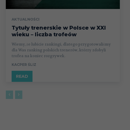
AKTUALNOŚCI
Tytuły trenerskie w Polsce w XXI
wieku – liczba trofeów
Wiemy, że lubicie rankingi, dlatego przygotowaliśmy
dla Was ranking polskich trenerów, którzy zdobyli
trofea na koniec rozgrywek.
KACPER ŚLIZ
READ