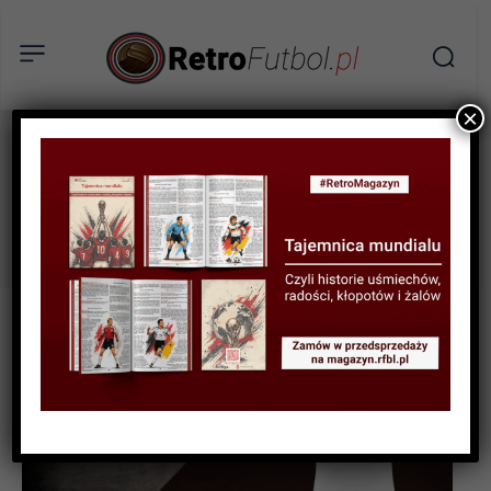
×
portsmouth
Tag: