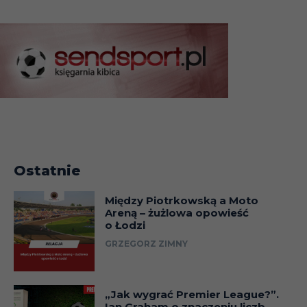
Ostatnie
Między Piotrkowską a Moto
Areną – żużlowa opowieść
o Łodzi
GRZEGORZ ZIMNY
„Jak wygrać Premier League?”.
Ian Graham o znaczeniu liczb