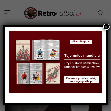
×
Real Betis
Tag:
Balompie