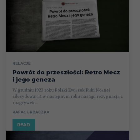
RELACJE
Powrót do przeszłości: Retro Mecz
i jego geneza
W grudniu 1923 roku Polski Związek Piłki Nożnej
zdecydował, iż w następnym roku nastąpi rezygnacja z
rozgrywek...
RAFAŁ URBACZKA
READ