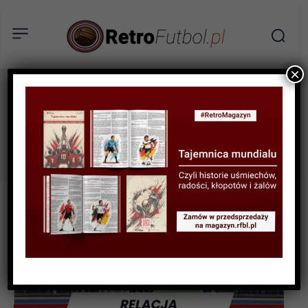
×
relacja
Tag: