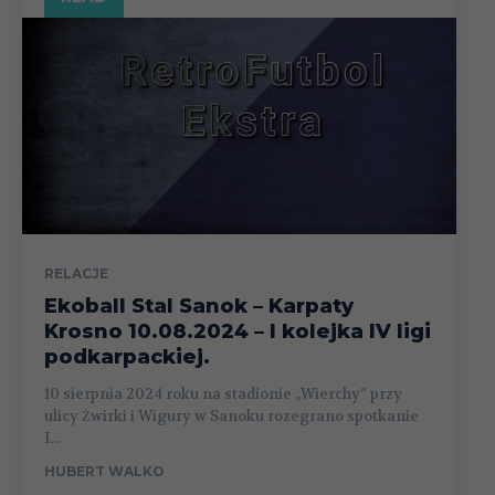
RELACJE
Ekoball Stal Sanok – Karpaty
Krosno 10.08.2024 – I kolejka IV ligi
podkarpackiej.
10 sierpnia 2024 roku na stadionie „Wierchy” przy
ulicy Żwirki i Wigury w Sanoku rozegrano spotkanie
I...
HUBERT WALKO