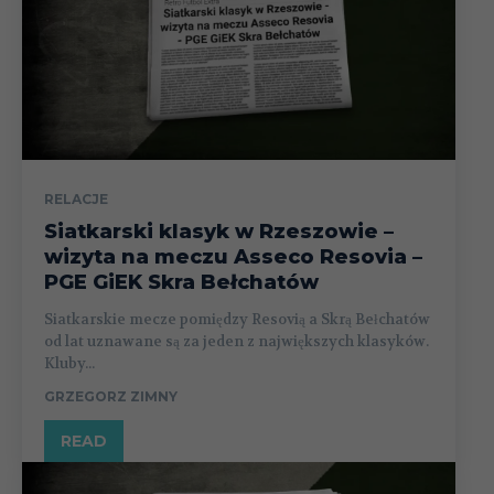
RELACJE
Siatkarski klasyk w Rzeszowie –
wizyta na meczu Asseco Resovia –
PGE GiEK Skra Bełchatów
Siatkarskie mecze pomiędzy Resovią a Skrą Bełchatów
od lat uznawane są za jeden z największych klasyków.
Kluby...
GRZEGORZ ZIMNY
READ