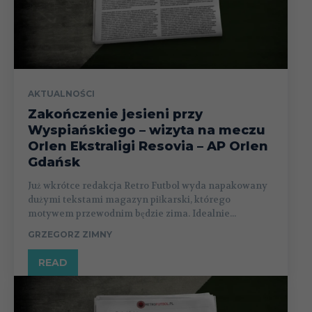
AKTUALNOŚCI
Zakończenie jesieni przy
Wyspiańskiego – wizyta na meczu
Orlen Ekstraligi Resovia – AP Orlen
Gdańsk
Już wkrótce redakcja Retro Futbol wyda napakowany
dużymi tekstami magazyn piłkarski, którego
motywem przewodnim będzie zima. Idealnie...
GRZEGORZ ZIMNY
READ