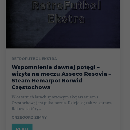
RETROFUTBOL EKSTRA
Wspomnienie dawnej potęgi –
wizyta na meczu Asseco Resovia –
Steam Hemarpol Norwid
Częstochowa
W ostatnich latach sportowym skojarzeniem z
Częstochową jest piłka nożna. Dzieje się tak za sprawą
Rakowa, który...
GRZEGORZ ZIMNY
READ