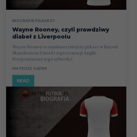
BIOGRAFIE PIŁKARZY
Wayne Rooney, czyli prawdziwy
diabeł z Liverpoolu
Wayne Rooney to najskuteczniejszy piłkarz w historii
Manchesteru United i reprezentacji Anglii.
Przypominamy jego sylwetkę!
MATEUSZ GĄDEK
READ