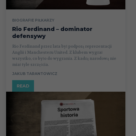
BIOGRAFIE PIŁKARZY
Rio Ferdinand – dominator
defensywy
Rio Ferdinand przez lata był podporą reprezentacji
Anglii i Manchesteru United. Z klubem wygrał
wszystko, co było do wygrania. Z kadrą narodową nie
miał tyle szczęścia.
JAKUB TARANTOWICZ
READ