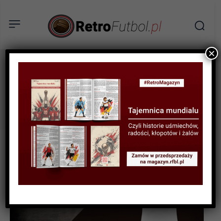
×
Rio Ferdinand
Tag: