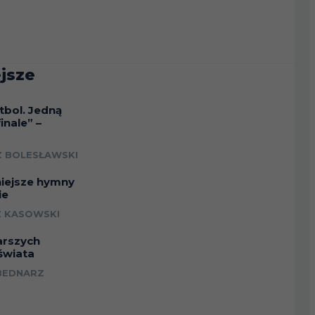
jsze
tbol. Jedną
inale” –
a
 BOLESŁAWSKI
niejsze hymny
ie
 KASOWSKI
arszych
świata
BEDNARZ