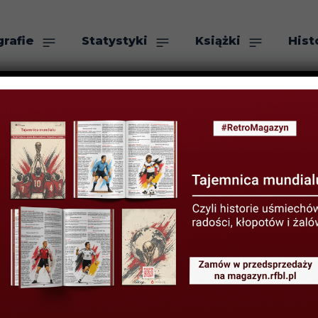
grafie
Statystyki
Książki
Hist
as
Szukaj