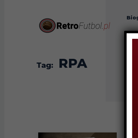
Bio
O n
RPA
Tag: