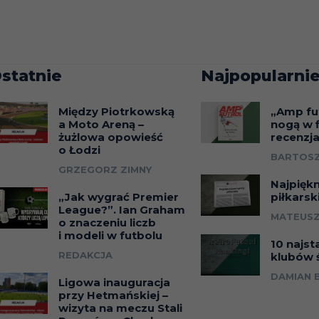
statnie
Najpopularnie
Między Piotrkowską
„Amp fu
a Moto Areną –
nogą w f
żużlowa opowieść
recenzj
o Łodzi
BARTOSZ
GRZEGORZ ZIMNY
Najpięk
„Jak wygrać Premier
piłkarsk
League?”. Ian Graham
MATEUSZ
o znaczeniu liczb
i modeli w futbolu
10 najst
REDAKCJA
klubów 
DAMIAN 
Ligowa inauguracja
przy Hetmańskiej –
wizyta na meczu Stali