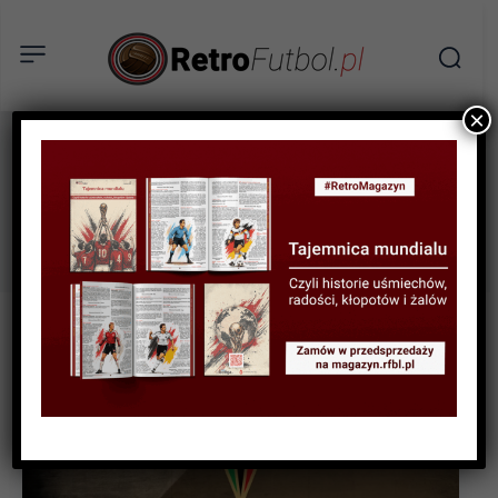
×
Sokół Pniewy
Tag: