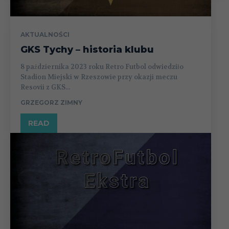
AKTUALNOŚCI
GKS Tychy – historia klubu
8 października 2023 roku Retro Futbol odwiedziło
Stadion Miejski w Rzeszowie przy okazji meczu
Resovii z GKS...
GRZEGORZ ZIMNY
READ