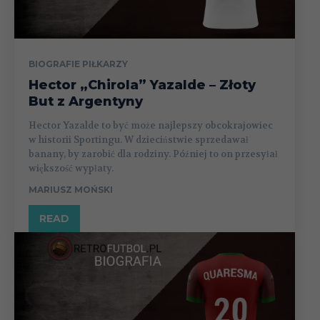
BIOGRAFIE PIŁKARZY
Hector „Chirola” Yazalde – Złoty
But z Argentyny
Hector Yazalde to być może najlepszy obcokrajowiec
w historii Sportingu. W dzieciństwie sprzedawał
banany, by zarobić dla rodziny. Później to on przesyłał
większość wypłaty.
MARIUSZ MOŃSKI
READ