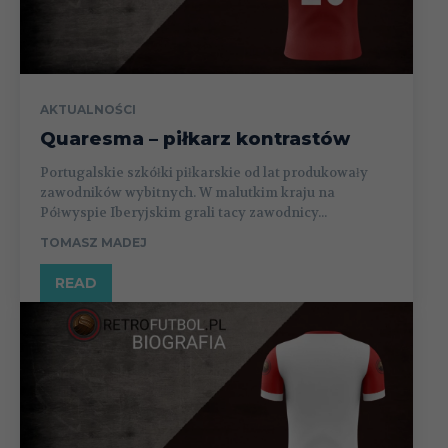
AKTUALNOŚCI
Quaresma – piłkarz kontrastów
Portugalskie szkółki piłkarskie od lat produkowały
zawodników wybitnych. W malutkim kraju na
Półwyspie Iberyjskim grali tacy zawodnicy...
TOMASZ MADEJ
READ