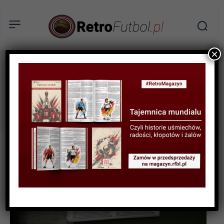
×
Sporting CP
Tag: