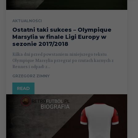
AKTUALNOŚCI
Ostatni taki sukces – Olympique
Marsylia w finale Ligi Europy w
sezonie 2017/2018
Kilka dni przed powstaniem niniejszego tekstu
Olympique Marsylia przegrał po rzutach karnych z
Rennes i odpadł z...
GRZEGORZ ZIMNY
READ