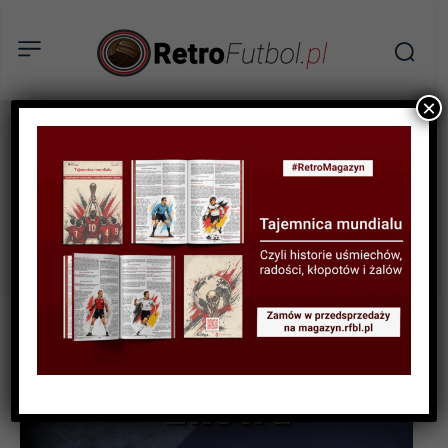
×
underwater
Tag:
football