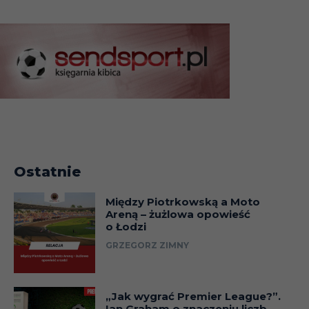
Ostatnie
Między Piotrkowską a Moto
Areną – żużlowa opowieść
o Łodzi
GRZEGORZ ZIMNY
„Jak wygrać Premier League?”.
Ian Graham o znaczeniu liczb