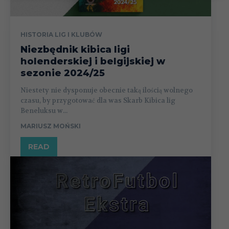
HISTORIA LIG I KLUBÓW
Niezbędnik kibica ligi
holenderskiej i belgijskiej w
sezonie 2024/25
Niestety nie dysponuje obecnie taką ilością wolnego
czasu, by przygotować dla was Skarb Kibica lig
Beneluksu w...
MARIUSZ MOŃSKI
READ