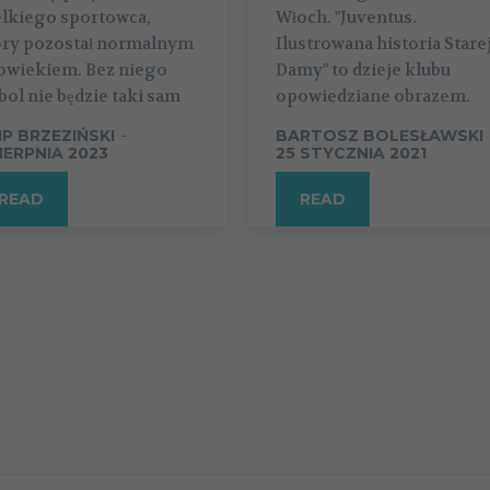
elkiego sportowca,
Włoch. "Juventus.
óry pozostał normalnym
Ilustrowana historia Stare
łowiekiem. Bez niego
Damy" to dzieje klubu
bol nie będzie taki sam
opowiedziane obrazem.
LIP BRZEZIŃSKI
-
BARTOSZ BOLESŁAWSKI
SIERPNIA 2023
25 STYCZNIA 2021
READ
READ