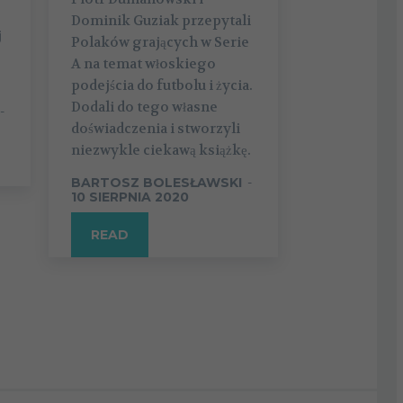
Dominik Guziak przepytali
j
Polaków grających w Serie
A na temat włoskiego
podejścia do futbolu i życia.
Dodali do tego własne
-
doświadczenia i stworzyli
niezwykle ciekawą książkę.
BARTOSZ BOLESŁAWSKI
-
10 SIERPNIA 2020
READ