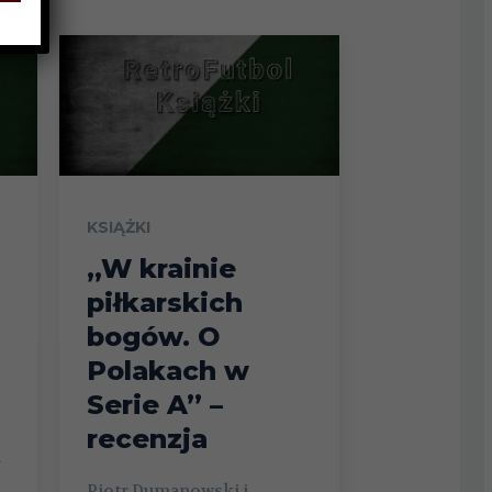
KSIĄŻKI
„W krainie
piłkarskich
bogów. O
Polakach w
Serie A” –
recenzja
i
Piotr Dumanowski i