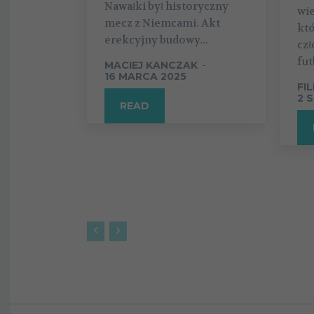
Nawałki był historyczny
wi
mecz z Niemcami. Akt
kt
erekcyjny budowy...
cz
fut
MACIEJ KANCZAK
-
16 MARCA 2025
FI
2 
READ