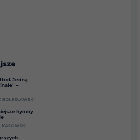
jsze
tbol. Jedną
inale” –
a
 BOLESŁAWSKI
niejsze hymny
ie
 KASOWSKI
arszych