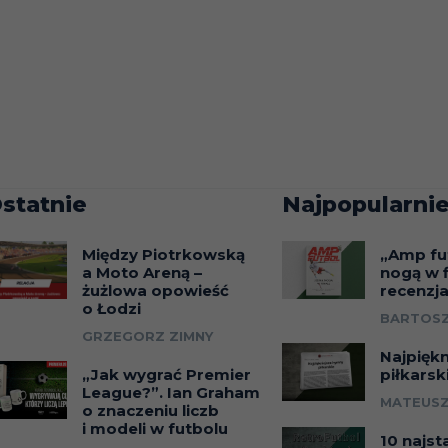
statnie
Najpopularnie
Między Piotrkowską
„Amp fu
a Moto Areną –
nogą w f
żużlowa opowieść
recenzj
o Łodzi
BARTOSZ
GRZEGORZ ZIMNY
Najpięk
„Jak wygrać Premier
piłkarsk
League?”. Ian Graham
MATEUSZ
o znaczeniu liczb
i modeli w futbolu
10 najst