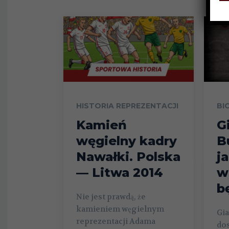
HISTORIA REPREZENTACJI
BI
Kamień
G
węgielny kadry
B
Nawałki. Polska
j
— Litwa 2014
w
b
Nie jest prawdą, że
kamieniem węgielnym
Gia
reprezentacji Adama
do