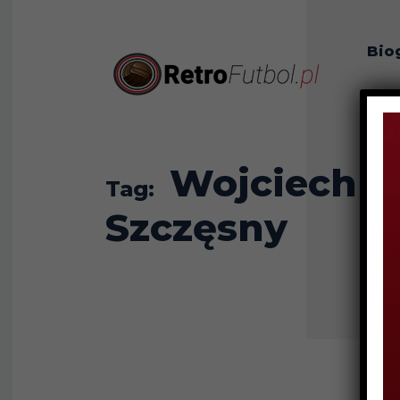
Bio
O n
Wojciech
Tag:
Szczęsny