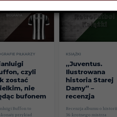
OGRAFIE PIŁKARZY
KSIĄŻKI
ianluigi
„Juventus.
uffon, czyli
Ilustrowana
ak zostać
historia Starej
ielkim, nie
Damy” –
ędąc bufonem
recenzja
nluigi Buffon to
Recenzja albumu o histori
skonały przykład
36-krotnego mistrza