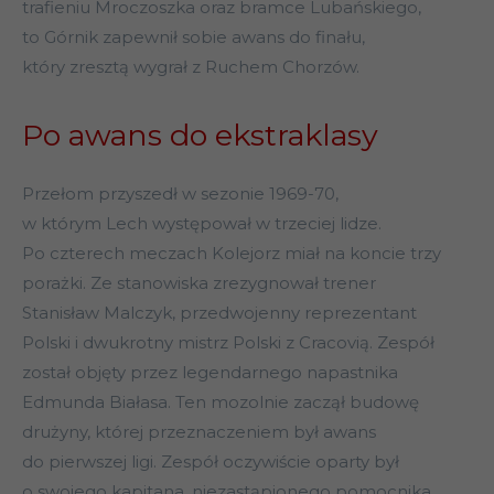
trafieniu Mroczoszka oraz bramce Lubańskiego,
to Górnik zapewnił sobie awans do finału,
który zresztą wygrał z Ruchem Chorzów.
Po awans do ekstraklasy
Przełom przyszedł w sezonie 1969-70,
w którym Lech występował w trzeciej lidze.
Po czterech meczach Kolejorz miał na koncie trzy
porażki. Ze stanowiska zrezygnował trener
Stanisław Malczyk, przedwojenny reprezentant
Polski i dwukrotny mistrz Polski z Cracovią. Zespół
został objęty przez legendarnego napastnika
Edmunda Białasa. Ten mozolnie zaczął budowę
drużyny, której przeznaczeniem był awans
do pierwszej ligi. Zespół oczywiście oparty był
o swojego kapitana, niezastąpionego pomocnika