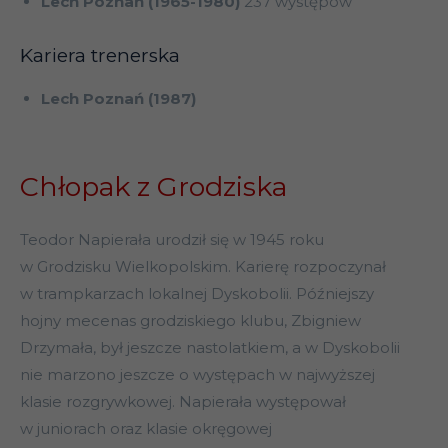
Lech Poznań (1965-1980)
237 występów
Kariera trenerska
Lech Poznań (1987)
Chłopak z Grodziska
Teodor Napierała urodził się w 1945 roku
w Grodzisku Wielkopolskim. Karierę rozpoczynał
w trampkarzach lokalnej Dyskobolii. Późniejszy
hojny mecenas grodziskiego klubu, Zbigniew
Drzymała, był jeszcze nastolatkiem, a w Dyskobolii
nie marzono jeszcze o występach w najwyższej
klasie rozgrywkowej. Napierała występował
w juniorach oraz klasie okręgowej