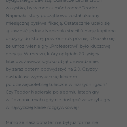
bydgoskiego Zawiszę. Działacze Lecha zrobili
wszystko, by w meczu mógł zagrać Teodor
Napierała, który początkowo został ukarany
miesięczną dyskwalifikacją. Ostatecznie udało się
ją zawiesić, jednak Napierała stracił funkcję kapitana
drużyny, do której powrócił rok później. Okazało się,
że umożliwienie gry „Profesorowi” było kluczową
decyzją. W meczu, który oglądało 60 tysięcy
kibiców, Zawisza szybko objął prowadzenie,
by zaraz potem podwyższyć na 2:0. Czyżby
ekstraklasa wymykała się kibicom
po dziewięcioletniej tułaczce w niższych ligach?
Czy Teodor Napierała po siedmiu latach gry
w Poznaniu miał nigdy nie dostąpić zaszczytu gry
w najwyższej klasie rozgrywkowej?
Mimo że nasz bohater nie był już formalnie