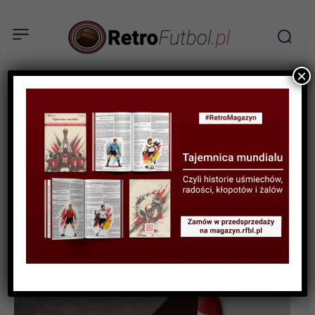
×
BIOGRAFIE PIŁKARZY
Teodor Napierała – kapitan
przez wielkie „K”