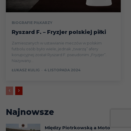
BIOGRAFIE PIŁKARZY
Ryszard F. – Fryzjer polskiej piłki
Zamieszanych w ustawianie meczów w polskim
futbolu osób było wiele, jednak „twarzą” afery
korupcyjnej został Ryszard F. pseudonim „Fryzjer”.
Nazywany...
ŁUKASZ KULIG
-
4 LISTOPADA 2024
Najnowsze
Między Piotrkowską a Moto