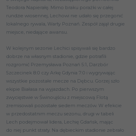
Teodora Napierałę. Mimo braku porażki w całej
rundzie wiosennej, Lechowi nie udało się przegonić
lokalnego rywala, Warty Poznań. Zespół zajął drugie
miejsce, niedające awansu.
W kolejnym sezonie Lechici spisywali się bardzo
dobrze na własnym stadionie, gdzie potrafili
rozgromić Przemysława Poznań 5:1, Darzbór
Szczecinek 8:0 czy Arkę Gdynia 7:0 i wygrywając
wszystkie pozostałe mecze na Dębcu. Gorzej szło
ekipie Białasa na wyjazdach. Po pierwszym
zwycięstwie w Świnoujściu z miejscową Flotą
zremisowali pozostałe siedem meczów. W efekcie
w przedostatnim meczu sezonu, drugi w tabeli
Lech podejmował lidera, Lechię Gdańsk, mając
do niej punkt straty. Na dębieckim stadionie zebrało