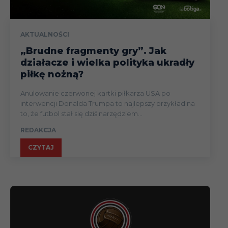
AKTUALNOŚCI
„Brudne fragmenty gry”. Jak
działacze i wielka polityka ukradły
piłkę nożną?
Anulowanie czerwonej kartki piłkarza USA po
interwencji Donalda Trumpa to najlepszy przykład na
to, że futbol stał się dziś narzędziem...
REDAKCJA
CZYTAJ