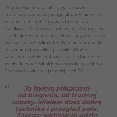
Po powrocie do ekstraklasy, życie znowu
nie rozpieszczało kolejowego klubu. W pierwszym
sezonie Lech zajął 12. miejsce, tuż nad strefą
spadkową czternastozespołowej ligi. W następnych
latach klubowi wiodło się już lepiej, gdyż regularnie
plasowal się w środku tabeli. Napierale ponownie
przyznano obowiązki kapitańskie. „Profesor”
w każdym sezonie zdobywał też kilka bramek dla
swojej drużyny. Jednak jego siła tkwiła gdzie indziej.
Jak mówił w klubowej telewizji Lech TV:
Ja byłem piłkarzem
od biegania, od trudnej
roboty. Miałem dość dobrą
technikę i przegląd pola.
Zawsze widziałem gdzie