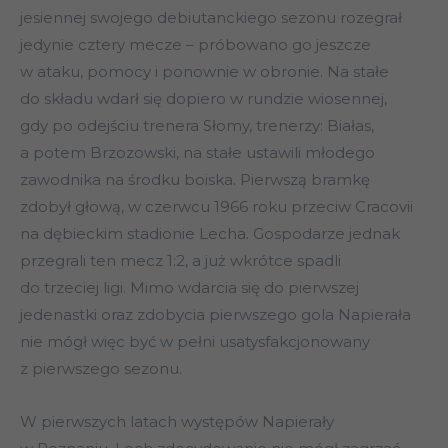
jesiennej swojego debiutanckiego sezonu rozegrał
jedynie cztery mecze – próbowano go jeszcze
w ataku, pomocy i ponownie w obronie. Na stałe
do składu wdarł się dopiero w rundzie wiosennej,
gdy po odejściu trenera Słomy, trenerzy: Białas,
a potem Brzozowski, na stałe ustawili młodego
zawodnika na środku boiska. Pierwszą bramkę
zdobył głową, w czerwcu 1966 roku przeciw Cracovii
na dębieckim stadionie Lecha. Gospodarze jednak
przegrali ten mecz 1:2, a już wkrótce spadli
do trzeciej ligi. Mimo wdarcia się do pierwszej
jedenastki oraz zdobycia pierwszego gola Napierała
nie mógł więc być w pełni usatysfakcjonowany
z pierwszego sezonu.
W pierwszych latach występów Napierały