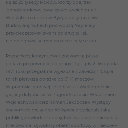
się aż 25 tysięcy kibiców, którzy obejrzeli
jednobramkowe zwycięstwo swoich pupili.
W ostatnim meczu w Bydgoszczy, przeciw
Budowlanym, Lech pod wodzą Napierały
przypieczętował awans do drugiej ligi,
nie przegrywając meczu przez cały sezon.
Poznaniacy kontynuowali znakomitą passę
od razu po powrocie do drugiej ligi i gdy 21 listopada
1971 roku przegrali na wyjeździe z Zawiszą 1:2, była
to ich pierwsza porażka od 61 (!) meczów.
W przerwie zimowej zespół zasilili Wielkopolanie
grający dotychczas w Pogoni Szczecin: Włodzimierz
Wojciechowski oraz Roman Jakóbczak. Występy
znakomicie grającego
Kolejorza
przyciągały taką
publikę, że włodarze podjęli decyzję o przeniesieniu
meczów na największy obiekt sportowy w mieście –