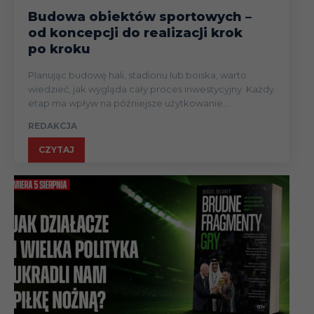
Budowa obiektów sportowych –
od koncepcji do realizacji krok
po kroku
Planując budowę hali, stadionu lub boiska, warto
wiedzieć, jak wygląda cały proces inwestycyjny. Każdy
etap ma wpływ na późniejsze użytkowanie...
REDAKCJA
CZYTAJ