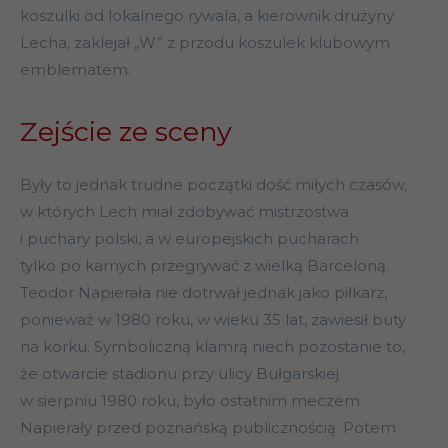
koszulki od lokalnego rywala, a kierownik drużyny
Lecha, zaklejał „W” z przodu koszulek klubowym
emblematem.
Zejście ze sceny
Były to jednak trudne początki dość miłych czasów,
w których Lech miał zdobywać mistrzostwa
i puchary polski, a w europejskich pucharach
tylko po karnych przegrywać z wielką Barceloną.
Teodor Napierała nie dotrwał jednak jako piłkarz,
ponieważ w 1980 roku, w wieku 35 lat, zawiesił buty
na korku. Symboliczną klamrą niech pozostanie to,
że otwarcie stadionu przy ulicy Bułgarskiej
w sierpniu 1980 roku, było ostatnim meczem
Napierały przed poznańską publicznością. Potem