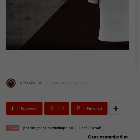
REDAKCJA
30 CZERWCA 2023
Facebook
X
Pinterest
TAGI
groclin grodzisk wielkopolski
Lech Poznań
Czas czytania:
6
m.