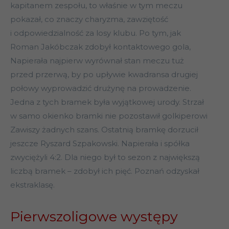
kapitanem zespołu, to właśnie w tym meczu
pokazał, co znaczy charyzma, zawziętość
i odpowiedzialność za losy klubu. Po tym, jak
Roman Jakóbczak zdobył kontaktowego gola,
Napierała najpierw wyrównał stan meczu tuż
przed przerwą, by po upływie kwadransa drugiej
połowy wyprowadzić drużynę na prowadzenie.
Jedna z tych bramek była wyjątkowej urody. Strzał
w samo okienko bramki nie pozostawił golkiperowi
Zawiszy żadnych szans. Ostatnią bramkę dorzucił
jeszcze Ryszard Szpakowski. Napierała i spółka
zwyciężyli 4:2. Dla niego był to sezon z największą
liczbą bramek – zdobył ich pięć. Poznań odzyskał
ekstraklasę.
Pierwszoligowe występy