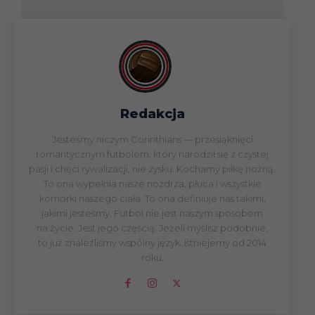
Redakcja
Jesteśmy niczym Corinthians — przesiąknięci
romantycznym futbolem, który narodził się z czystej
pasji i chęci rywalizacji, nie zysku. Kochamy piłkę nożną.
To ona wypełnia nasze nozdrza, płuca i wszystkie
komórki naszego ciała. To ona definiuje nas takimi,
jakimi jesteśmy. Futbol nie jest naszym sposobem
na życie. Jest jego częścią. Jeżeli myślisz podobnie,
to już znaleźliśmy wspólny język. Istniejemy od 2014
roku.