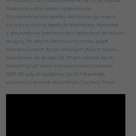
w Poznaniu, Lech zdecydowanie nie mógł zagrzać
miejsca w jednej klasie rozgrywkowej.
Po wspomnianym spadku do trzeciej ligi zespół
po roku wrócił na zaplecze ekstraklasy. Napierała
z dwunastoma bramkami był najlepszym strzelcem
drużyny. Po dwóch latach Lech znowu spadł
na trzeci poziom, by po kolejnych dwóch znowu
awansować do drugiej ligi. W tym okresie bycia
klubem „jo-jo” warto też wspomnieć o sezonie
1967-68, gdy drugoligowy Lech, z Napierałą
w pomocy, doszedł do półfinału Pucharu Polski.