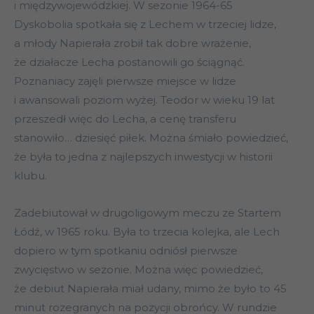
i międzywojewódzkiej. W sezonie 1964-65
Dyskobolia spotkała się z Lechem w trzeciej lidze,
a młody Napierała zrobił tak dobre wrażenie,
że działacze Lecha postanowili go ściągnąć.
Poznaniacy zajęli pierwsze miejsce w lidze
i awansowali poziom wyżej. Teodor w wieku 19 lat
przeszedł więc do Lecha, a cenę transferu
stanowiło… dziesięć piłek. Można śmiało powiedzieć,
że była to jedna z najlepszych inwestycji w historii
klubu.
Zadebiutował w drugoligowym meczu ze Startem
Łódź, w 1965 roku. Była to trzecia kolejka, ale Lech
dopiero w tym spotkaniu odniósł pierwsze
zwycięstwo w sezonie. Można więc powiedzieć,
że debiut Napierała miał udany, mimo że było to 45
minut rozegranych na pozycji obrońcy. W rundzie