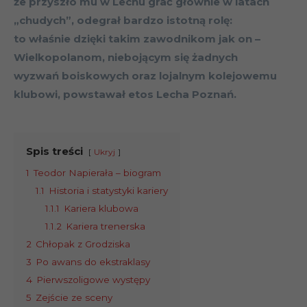
że przyszło mu w Lechu grać głównie w latach
„chudych”, odegrał bardzo istotną rolę:
to właśnie dzięki takim zawodnikom jak on –
Wielkopolanom, niebojącym się żadnych
wyzwań boiskowych oraz lojalnym kolejowemu
klubowi, powstawał etos Lecha Poznań.
Spis treści
Ukryj
1
Teodor Napierała – biogram
1.1
Historia i statystyki kariery
1.1.1
Kariera klubowa
1.1.2
Kariera trenerska
2
Chłopak z Grodziska
3
Po awans do ekstraklasy
4
Pierwszoligowe występy
5
Zejście ze sceny