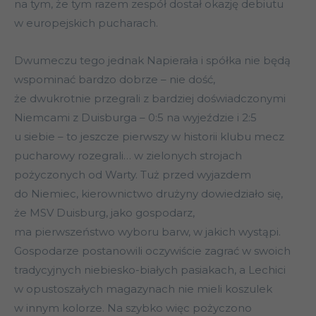
na tym, że tym razem zespół dostał okazję debiutu
w europejskich pucharach.
Dwumeczu tego jednak Napierała i spółka nie będą
wspominać bardzo dobrze – nie dość,
że dwukrotnie przegrali z bardziej doświadczonymi
Niemcami z Duisburga – 0:5 na wyjeździe i 2:5
u siebie – to jeszcze pierwszy w historii klubu mecz
pucharowy rozegrali… w zielonych strojach
pożyczonych od Warty. Tuż przed wyjazdem
do Niemiec, kierownictwo drużyny dowiedziało się,
że MSV Duisburg, jako gospodarz,
ma pierwszeństwo wyboru barw, w jakich wystąpi.
Gospodarze postanowili oczywiście zagrać w swoich
tradycyjnych niebiesko-białych pasiakach, a Lechici
w opustoszałych magazynach nie mieli koszulek
w innym kolorze. Na szybko więc pożyczono