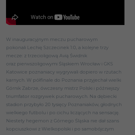
W inauguracyjnym meczu pucharowym
pokonali Lechię Szczecinek 1:0, a kolejne trzy
mecze: z trzecioligową Avią Świdnik
oraz pierwszoligowymi Śląskiem Wrocław i GKS
Katowice poznaniacy wygrywali dopiero w rzutach
karnych. W półfinale do Poznania przyjechał wielki
Górnik Zabrze, ówczesny mistrz Polski i późniejszy
triumfator rozgrywek pucharowych. Na dębiecki
stadion przybyło 20 tysięcy Poznaniaków, głodnych
wielkiego futbolu i po cichu liczących na sensację.
Niestety hegemon z Górnego Śląska nie dał szans
kopciuszkowi z Wielkopolski i po samobójczym