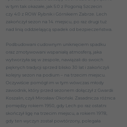
w tym tak okazałe, jak 5:0 z Pogonią Szczecin
czy 4:0 z ROW Rybnik i Górnikiem Zabrze. Lech
zakończył sezon na 14. miejscu, po raz drugi tuż
nad linią oddzielającą spadek od bezpieczeństwa.
Podbudowani cudownym uniknięciem spadku
oraz zmotywowani wspaniałą atmosferą, jaka
wytworzyła się w zespole, nawiązali do swoich
pięknych tradycji sprzed blisko 30 lat i zakończyli
kolejny sezon na podium – na trzecim miejscu.
Oczywiście pomógł im w tym wówczas młody
zawodnik, który przed sezonem dołączył z Gwardii
Koszalin, czyli Mirosław Okoński. Zasadnicza różnica
pomiędzy rokiem 1950, gdy Lech po raz ostatni
skończył ligę na trzecim miejscu, a rokiem 1978,
gdy ten wyczyn został powtórzony, polegała