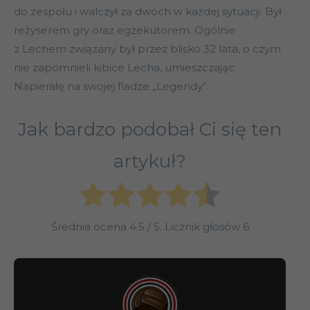
do zespołu i walczył za dwóch w każdej sytuacji. Był
reżyserem gry oraz egzekutorem. Ogólnie
z Lechem związany był przez blisko 32 lata, o czym
nie zapomnieli kibice Lecha, umieszczając
Napierałę na swojej fladze „Legendy”.
Jak bardzo podobał Ci się ten
artykuł?
Średnia ocena
4.5
/ 5. Licznik głosów
6