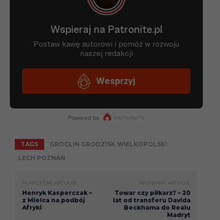
TAGS
GROCLIN GRODZISK WIELKOPOLSKI
LECH POZNAŃ
POPRZEDNI ARTYKUŁ
NASTĘPNY ARTYKUŁ
Henryk Kasperczak –
Towar czy piłkarz? – 20
z Mielca na podbój
lat od transferu Davida
Afryki
Beckhama do Realu
Madryt