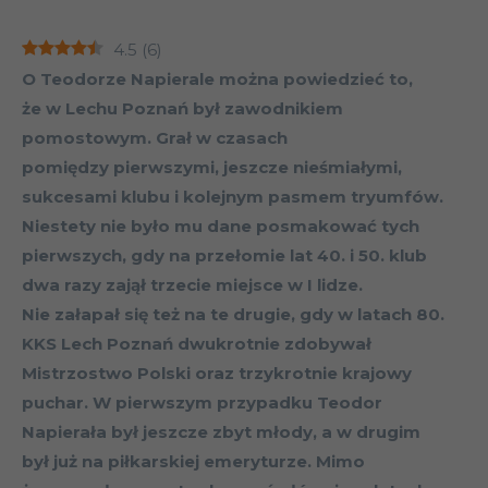
4.5
(
6
)
O Teodorze Napierale można powiedzieć to,
że w Lechu Poznań był zawodnikiem
pomostowym. Grał w czasach
pomiędzy pierwszymi, jeszcze nieśmiałymi,
sukcesami klubu i kolejnym pasmem tryumfów.
Niestety nie było mu dane posmakować tych
pierwszych, gdy na przełomie lat 40. i 50. klub
dwa razy zajął trzecie miejsce w I lidze.
Nie załapał się też na te drugie, gdy w latach 80.
KKS Lech Poznań dwukrotnie zdobywał
Mistrzostwo Polski oraz trzykrotnie krajowy
puchar. W pierwszym przypadku Teodor
Napierała był jeszcze zbyt młody, a w drugim
był już na piłkarskiej emeryturze. Mimo