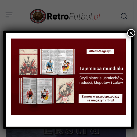
×
WYWIAD
Wywiad: Jacek Karczewski