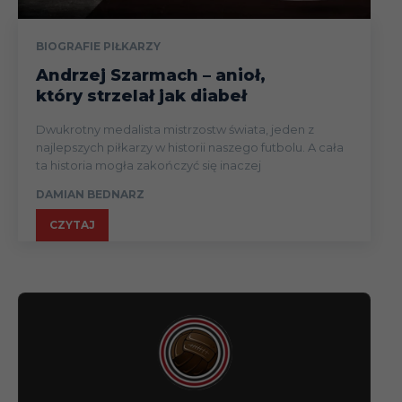
BIOGRAFIE PIŁKARZY
Andrzej Szarmach – anioł,
który strzelał jak diabeł
Dwukrotny medalista mistrzostw świata, jeden z
najlepszych piłkarzy w historii naszego futbolu. A cała
ta historia mogła zakończyć się inaczej
DAMIAN BEDNARZ
CZYTAJ