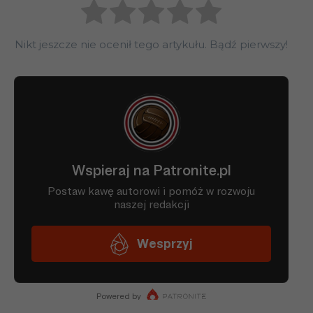
Nikt jeszcze nie ocenił tego artykułu. Bądź pierwszy!