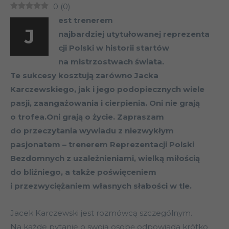
0
(
0
)
est trenerem
J
najbardziej utytułowanej reprezenta
cji Polski w historii startów
na mistrzostwach świata.
Te sukcesy kosztują zarówno Jacka
Karczewskiego, jak i jego podopiecznych wiele
pasji, zaangażowania i cierpienia. Oni nie grają
o trofea.Oni grają o życie. Zapraszam
do przeczytania wywiadu z niezwykłym
pasjonatem – trenerem
Reprezentacji Polski
Bezdomnych z uzależnieniami, wielką miłością
do bliźniego, a także poświęceniem
i przezwyciężaniem własnych słabości w tle.
Jacek Karczewski jest rozmówcą szczególnym.
Na każde pytanie o swoją osobę odpowiada krótko