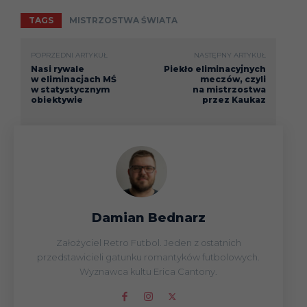
TAGS
MISTRZOSTWA ŚWIATA
POPRZEDNI ARTYKUŁ
NASTĘPNY ARTYKUŁ
Nasi rywale
Piekło eliminacyjnych
w eliminacjach MŚ
meczów, czyli
w statystycznym
na mistrzostwa
obiektywie
przez Kaukaz
Damian Bednarz
Założyciel Retro Futbol. Jeden z ostatnich
przedstawicieli gatunku romantyków futbolowych.
Wyznawca kultu Erica Cantony.