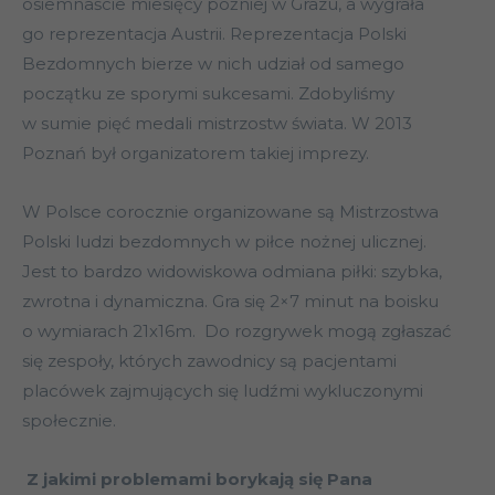
osiemnaście miesięcy później w Grazu, a wygrała
go reprezentacja Austrii. Reprezentacja Polski
Bezdomnych bierze w nich udział od samego
początku ze sporymi sukcesami. Zdobyliśmy
w sumie pięć medali mistrzostw świata. W 2013
Poznań był organizatorem takiej imprezy.
W Polsce corocznie organizowane są Mistrzostwa
Polski ludzi bezdomnych w piłce nożnej ulicznej.
Jest to bardzo widowiskowa odmiana piłki: szybka,
zwrotna i dynamiczna. Gra się 2×7 minut na boisku
o wymiarach 21x16m. Do rozgrywek mogą zgłaszać
się zespoły, których zawodnicy są pacjentami
placówek zajmujących się ludźmi wykluczonymi
społecznie.
Z jakimi problemami borykają się Pana