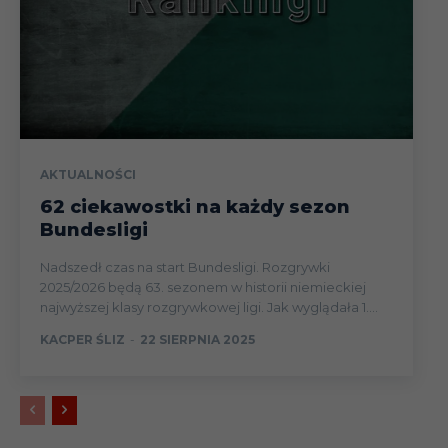
AKTUALNOŚCI
62 ciekawostki na każdy sezon
Bundesligi
Nadszedł czas na start Bundesligi. Rozgrywki
2025/2026 będą 63. sezonem w historii niemieckiej
najwyższej klasy rozgrywkowej ligi. Jak wyglądała 1....
KACPER ŚLIZ
-
22 SIERPNIA 2025