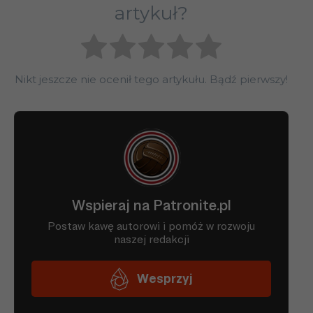
artykuł?
Nikt jeszcze nie ocenił tego artykułu. Bądź pierwszy!