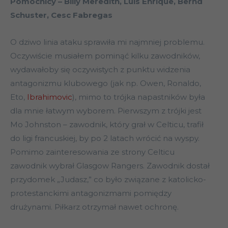
Pomocnicy – Billy Meredith, Luis Enrique, Bernd
Schuster, Cesc Fabregas
O dziwo linia ataku sprawiła mi najmniej problemu.
Oczywiście musiałem pominąć kilku zawodników,
wydawałoby się oczywistych z punktu widzenia
antagonizmu klubowego (jak np. Owen, Ronaldo,
Eto,
Ibrahimovic
), mimo to trójka napastników była
dla mnie łatwym wyborem. Pierwszym z trójki jest
Mo Johnston – zawodnik, który grał w Celticu, trafił
do ligi francuskiej, by po 2 latach wrócić na wyspy.
Pomimo zainteresowania ze strony Celticu
zawodnik wybrał Glasgow Rangers. Zawodnik dostał
przydomek „Judasz,” co było związane z katolicko-
protestanckimi antagonizmami pomiędzy
drużynami. Piłkarz otrzymał nawet ochronę.