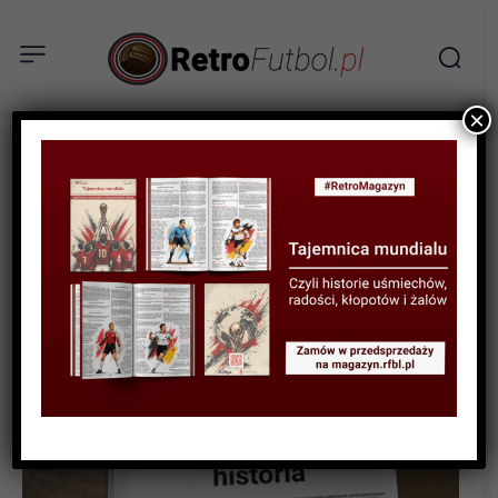
×
HISTORIA LIG I KLUBÓW
Złota Jedenastka:
Najwięksi zdrajcy