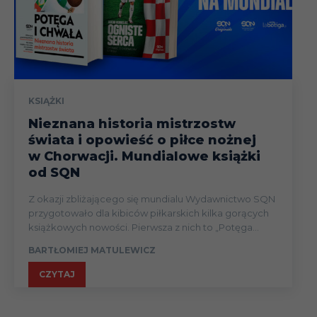
KSIĄŻKI
Nieznana historia mistrzostw
świata i opowieść o piłce nożnej
w Chorwacji. Mundialowe książki
od SQN
Z okazji zbliżającego się mundialu Wydawnictwo SQN
przygotowało dla kibiców piłkarskich kilka gorących
książkowych nowości. Pierwsza z nich to „Potęga...
BARTŁOMIEJ MATULEWICZ
CZYTAJ