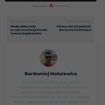
POPRZEDNI ARTYKUŁ
NASTĘPNY ARTYKUŁ
Kluby piłkarskie
Polacy wśród gwiazd:
w reprezentacji Polski:
Borussia Dortmund
honory kapitańskie
Bartłomiej Matulewicz
Od lat związany z publicystyką - kiedyś
o Manchesterze United, dziś o historii futbolu.
Anonimowy Korespondent. Strzelałem
w Manchesterze, Mediolanie, Monako, Monachium,
Marsylii, Liverpoolu, Londynie i wielu innych... fotki.