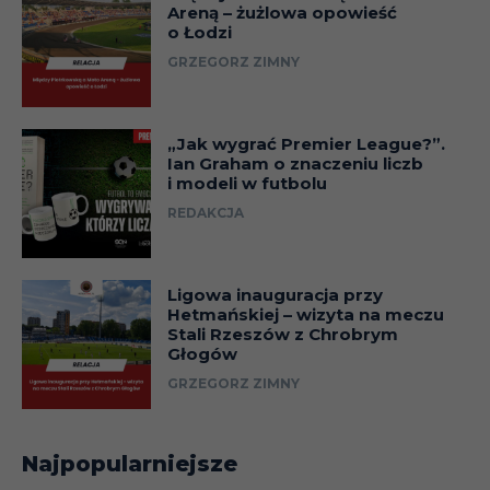
Areną – żużlowa opowieść
o Łodzi
GRZEGORZ ZIMNY
„Jak wygrać Premier League?”.
Ian Graham o znaczeniu liczb
i modeli w futbolu
REDAKCJA
Ligowa inauguracja przy
Hetmańskiej – wizyta na meczu
Stali Rzeszów z Chrobrym
Głogów
GRZEGORZ ZIMNY
Najpopularniejsze