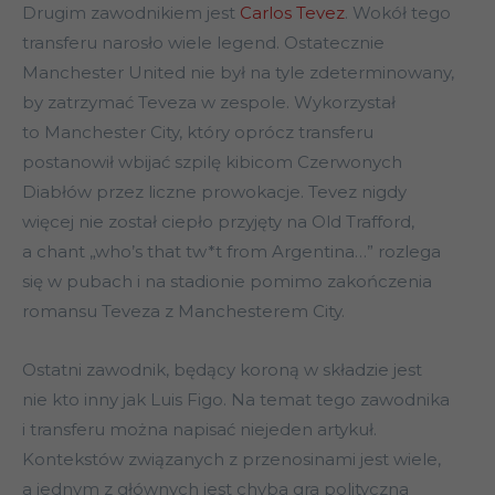
Drugim zawodnikiem jest
Carlos Tevez
. Wokół tego
transferu narosło wiele legend. Ostatecznie
Manchester United nie był na tyle zdeterminowany,
by zatrzymać Teveza w zespole. Wykorzystał
to Manchester City, który oprócz transferu
postanowił wbijać szpilę kibicom Czerwonych
Diabłów przez liczne prowokacje. Tevez nigdy
więcej nie został ciepło przyjęty na Old Trafford,
a chant „who’s that tw*t from Argentina…” rozlega
się w pubach i na stadionie pomimo zakończenia
romansu Teveza z Manchesterem City.
Ostatni zawodnik, będący koroną w składzie jest
nie kto inny jak Luis Figo. Na temat tego zawodnika
i transferu można napisać niejeden artykuł.
Kontekstów związanych z przenosinami jest wiele,
a jednym z głównych jest chyba gra polityczna