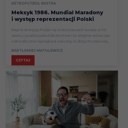
RETROFUTBOL EKSTRA
Meksyk 1986. Mundial Maradony
i występ reprezentacji Polski
Reprezentacja Polski na mistrzostwach świata w XX
wieku rywalizowała kilkukrotnie i to właśnie wówczas
odnosiła ona największe sukcesy w dotychczasowej...
BARTŁOMIEJ MATULEWICZ
CZYTAJ