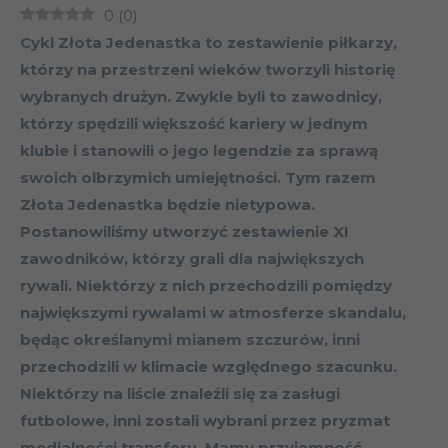
0
(
0
)
Cykl Złota Jedenastka to zestawienie piłkarzy,
którzy na przestrzeni wieków tworzyli historię
wybranych drużyn. Zwykle byli to zawodnicy,
którzy spędzili większość kariery w jednym
klubie i stanowili o jego legendzie za sprawą
swoich olbrzymich umiejętności. Tym razem
Złota Jedenastka będzie nietypowa.
Postanowiliśmy utworzyć zestawienie XI
zawodników, którzy grali dla największych
rywali. Niektórzy z nich przechodzili pomiędzy
największymi rywalami w atmosferze skandalu,
będąc określanymi mianem szczurów, inni
przechodzili w klimacie względnego szacunku.
Niektórzy na liście znaleźli się za zasługi
futbolowe, inni zostali wybrani przez pryzmat
medialności transferu. Mamy przyjemność