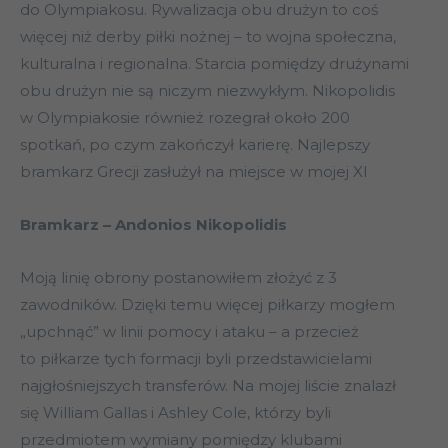
do Olympiakosu. Rywalizacja obu drużyn to coś
więcej niż derby piłki nożnej – to wojna społeczna,
kulturalna i regionalna. Starcia pomiędzy drużynami
obu drużyn nie są niczym niezwykłym. Nikopolidis
w Olympiakosie również rozegrał około 200
spotkań, po czym zakończył karierę. Najlepszy
bramkarz Grecji zasłużył na miejsce w mojej XI
Bramkarz – Andonios Nikopolidis
Moją linię obrony postanowiłem złożyć z 3
zawodników. Dzięki temu więcej piłkarzy mogłem
„upchnąć” w linii pomocy i ataku – a przecież
to piłkarze tych formacji byli przedstawicielami
najgłośniejszych transferów. Na mojej liście znalazł
się William Gallas i Ashley Cole, którzy byli
przedmiotem wymiany pomiędzy klubami