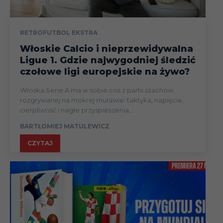
RETROFUTBOL EKSTRA
Włoskie Calcio i nieprzewidywalna
Ligue 1. Gdzie najwygodniej śledzić
czołowe ligi europejskie na żywo?
Włoska Serie A ma w sobie coś z partii szachów
rozgrywanej na mokrej murawie: taktyka, napięcie,
cierpliwość i nagłe przyspieszenia,...
BARTŁOMIEJ MATULEWICZ
CZYTAJ