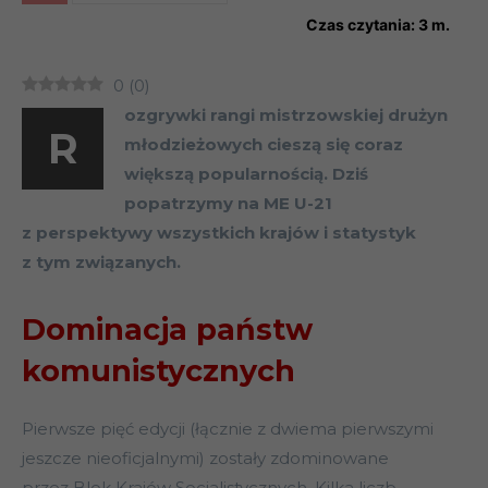
Czas czytania:
3
m.
0
(
0
)
ozgrywki rangi mistrzowskiej drużyn
R
młodzieżowych cieszą się coraz
większą popularnością. Dziś
popatrzymy na ME U-21
z perspektywy wszystkich krajów i statystyk
z tym związanych.
Dominacja państw
komunistycznych
Pierwsze pięć edycji (łącznie z dwiema pierwszymi
jeszcze nieoficjalnymi) zostały zdominowane
przez Blok Krajów Socjalistycznych. Kilka liczb