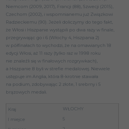
Niemcom (2009, 2017), Francji (88), Szwecji (2015),
Czechom (2002), i wspomnianemu już Związkowi
Radzieckiemu (90). Jeżeli doliczymy do tego fakt,
że Włosi i Hiszpanie wystąpili po dwa razy w finale,
przegrywając go i 6 (Włochy 4, Hiszpania 2)
w półfinałach to wychodzi, że na omawianych 18
edycji Włosi, aż 11 razy (tylko raz w 1998 roku
nie znaleźli się w finałowych rozgrywkach),
a Hiszpanie 8 byli w strefie medalowej. Niewiele
ustępuje im Anglia, która 8-krotnie stawała
na podium, zdobywając 2 złote, 1 srebrny i 5
brązowych medali.
WŁOCHY
5
2