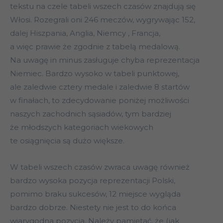
tekstu na czele tabeli wszech czasów znajdują się
Włosi. Rozegrali oni 246 meczów, wygrywając 152,
dalej Hiszpania, Anglia, Niemcy , Francja,
a więc prawie że zgodnie z tabelą medalową.
Na uwagę in minus zasługuje chyba reprezentacja
Niemiec. Bardzo wysoko w tabeli punktowej,
ale zaledwie cztery medale i zaledwie 8 startów
w finałach, to zdecydowanie poniżej możliwości
naszych zachodnich sąsiadów, tym bardziej
że młodszych kategoriach wiekowych
te osiągnięcia są dużo większe.
W tabeli wszech czasów zwraca uwagę również
bardzo wysoka pozycja reprezentacji Polski,
pomimo braku sukcesów, 12 miejsce wygląda
bardzo dobrze. Niestety nie jest to do końca
wiarygodna pozycja. Należy pamiętać, że (jak