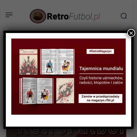
×
STATYSTYKI FUTBOLOWE
STATYSTYKI PUCHAROWE
STATYSTYKI REPREZENTACJI
Tabela wszech czasów
mistrzostw Europy U-21