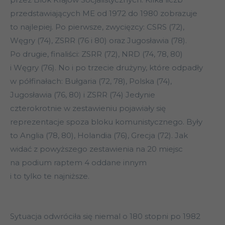
przedstawiających ME od 1972 do 1980 zobrazuje
to najlepiej. Po pierwsze, zwycięzcy: CSRS (72),
Węgry (74), ZSRR (76 i 80) oraz Jugosławia (78).
Po drugie, finaliści: ZSRR (72), NRD (74, 78, 80)
i Węgry (76). No i po trzecie drużyny, które odpadły
w półfinałach: Bułgaria (72, 78), Polska (74),
Jugosławia (76, 80) i ZSRR (74) Jedynie
czterokrotnie w zestawieniu pojawiały się
reprezentacje spoza bloku komunistycznego. Były
to Anglia (78, 80), Holandia (76), Grecja (72). Jak
widać z powyższego zestawienia na 20 miejsc
na podium raptem 4 oddane innym
i to tylko te najniższe.
Sytuacja odwróciła się niemal o 180 stopni po 1982