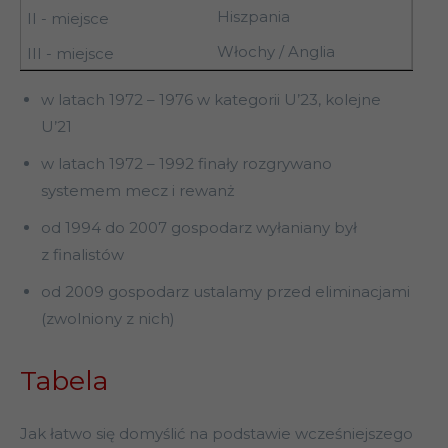
Hiszpania
Włochy / Anglia
w latach 1972 – 1976 w kategorii U’23, kolejne
U’21
w latach 1972 – 1992 finały rozgrywano
systemem mecz i rewanż
od 1994 do 2007 gospodarz wyłaniany był
z finalistów
od 2009 gospodarz ustalamy przed eliminacjami
(zwolniony z nich)
Tabela
Jak łatwo się domyślić na podstawie wcześniejszego