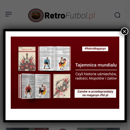
×
AKTUALNOŚCI
Awans po zwycięstwie w
polskim meczu –
podsumowanie występów
siatkarzy Asseco Resovii w
fazie grupowej Ligi
Mistrzów