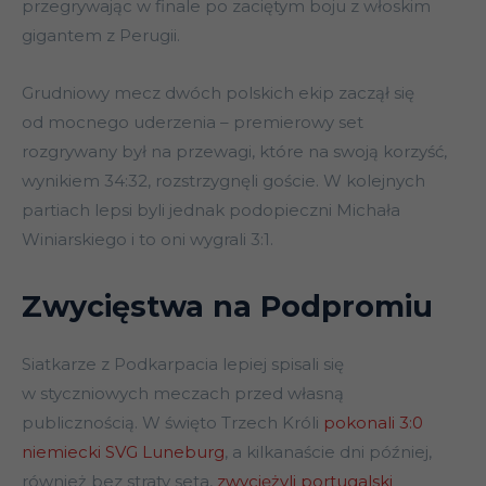
przegrywając w finale po zaciętym boju z włoskim
gigantem z Perugii.
Grudniowy mecz dwóch polskich ekip zaczął się
od mocnego uderzenia – premierowy set
rozgrywany był na przewagi, które na swoją korzyść,
wynikiem 34:32, rozstrzygnęli goście. W kolejnych
partiach lepsi byli jednak podopieczni Michała
Winiarskiego i to oni wygrali 3:1.
Zwycięstwa na Podpromiu
Siatkarze z Podkarpacia lepiej spisali się
w styczniowych meczach przed własną
publicznością. W święto Trzech Króli
pokonali 3:0
niemiecki SVG Luneburg
, a kilkanaście dni później,
również bez straty seta,
zwyciężyli portugalski