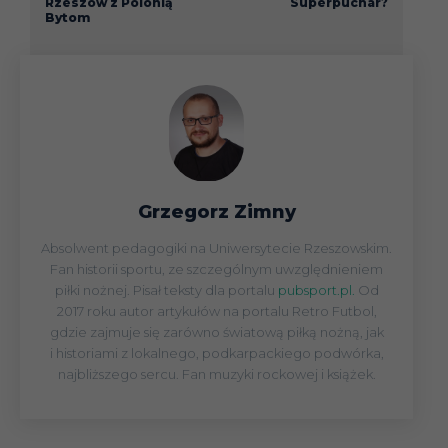
Rzeszów z Polonią
Superpuchar?
Bytom
Grzegorz Zimny
Absolwent pedagogiki na Uniwersytecie Rzeszowskim.
Fan historii sportu, ze szczególnym uwzględnieniem
piłki nożnej. Pisał teksty dla portalu
pubsport.pl.
Od
2017 roku autor artykułów na portalu Retro Futbol,
gdzie zajmuje się zarówno światową piłką nożną, jak
i historiami z lokalnego, podkarpackiego podwórka,
najbliższego sercu. Fan muzyki rockowej i książek.