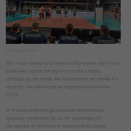
Fot. Grzegorz Zimny
Być może miała na to wpływ żółta kartka dla Artura
Szalpuka. Goście zdobyli trzy oczka z rzędu,
zbliżając się do rywali, ale ostatecznie nie zdołali ich
dogonić. Set zakończył się wygraną Resoviaków
25:23.
W trzeciej odsłonie gospodarze kontrolowali
sytuację i wydawało się, że nic groźnego ich
nie spotka. W końcówce stracili jednak zapas