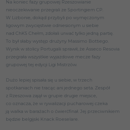
Na koniec fazy grupowej Rzeszowianie
nieoczekiwanie przegrali ze Sportingiem CP.
W Lizbonie, dokąd przybyli po wymęczonym
ligowym zwycięstwie odniesionym u siebie
nad ChKS Chełm, zdołali urwać tylko jedną partię.
To był słaby występ drużyny Massimo Bottiego.
Wynik w stolicy Portugalii sprawił, że Asseco Resovia
przegrała wszystkie wyjazdowe mecze fazy
grupowej tej edycji Ligi Mistrzów.
Dużo lepiej spisała się u siebie, w trzech
spotkaniach nie tracąc ani jednego seta. Zespół
z Rzeszowa zajął w grupie drugie miejsce,
co oznacza, że w rywalizacji pucharowej czeka
ją walka w barażach o ćwierćfinał. Jej przeciwnikiem
będzie belgijski Knack Roeselare.