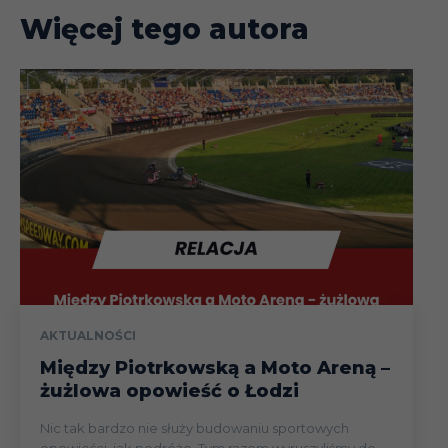
Więcej tego autora
AKTUALNOŚCI
Między Piotrkowską a Moto Areną –
żużlowa opowieść o Łodzi
Nic tak bardzo nie służy budowaniu sportowych
opowieści, jak podróże. Tym razem wyruszyliśmy do