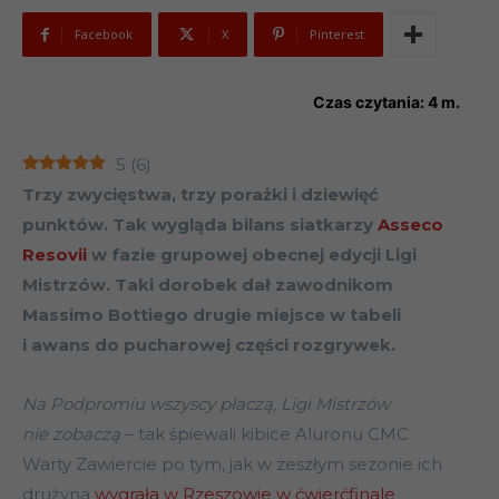
Facebook
X
Pinterest
Czas czytania:
4
m.
5
(
6
)
Trzy zwycięstwa, trzy porażki i dziewięć
punktów. Tak wygląda bilans siatkarzy
Asseco
Resovii
w fazie grupowej obecnej edycji Ligi
Mistrzów. Taki dorobek dał zawodnikom
Massimo Bottiego drugie miejsce w tabeli
i awans do pucharowej części rozgrywek.
Na Podpromiu wszyscy płaczą, Ligi Mistrzów
nie zobaczą
– tak śpiewali kibice Aluronu CMC
Warty Zawiercie po tym, jak w zeszłym sezonie ich
drużyna
wygrała w Rzeszowie w ćwierćfinale