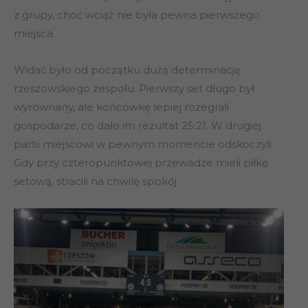
z grupy, choć wciąż nie była pewna pierwszego
miejsca.
Widać było od początku dużą determinację
rzeszowskiego zespołu. Pierwszy set długo był
wyrównany, ale końcówkę lepiej rozegrali
gospodarze, co dało im rezultat 25:21. W drugiej
partii miejscowi w pewnym momencie odskoczyli.
Gdy przy czteropunktowej przewadze mieli piłkę
setową, stracili na chwilę spokój.