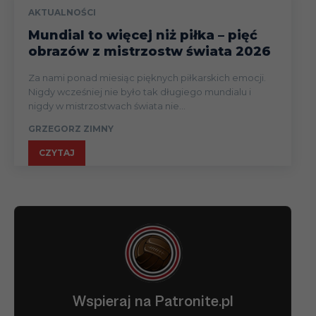
AKTUALNOŚCI
Mundial to więcej niż piłka – pięć
obrazów z mistrzostw świata 2026
Za nami ponad miesiąc pięknych piłkarskich emocji.
Nigdy wcześniej nie było tak długiego mundialu i
nigdy w mistrzostwach świata nie...
GRZEGORZ ZIMNY
CZYTAJ