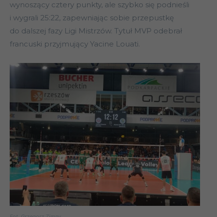
wynoszący cztery punkty, ale szybko się podnieśli
i wygrali 25:22, zapewniając sobie przepustkę
do dalszej fazy Ligi Mistrzów. Tytuł MVP odebrał
francuski przyjmujący Yacine Louati.
Fot. Grzegorz Zimny