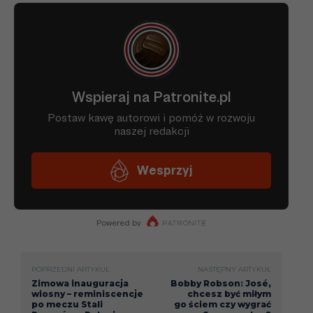
POPRZEDNI ARTYKUŁ
NASTĘPNY ARTYKUŁ
Zimowa inauguracja
Bobby Robson: José,
wiosny – reminiscencje
chcesz być miłym
po meczu Stali
go ściem czy wygrać