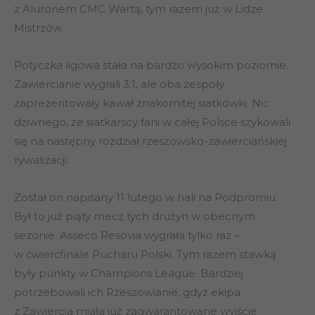
z Aluronem CMC Wartą, tym razem już w Lidze
Mistrzów.
Potyczka ligowa stała na bardzo wysokim poziomie.
Zawiercianie wygrali 3:1, ale oba zespoły
zaprezentowały kawał znakomitej siatkówki. Nic
dziwnego, że siatkarscy fani w całej Polsce szykowali
się na następny rozdział rzeszowsko-zawierciańskiej
rywalizacji.
Został on napisany 11 lutego w hali na Podpromiu.
Był to już piąty mecz tych drużyn w obecnym
sezonie. Asseco Resovia wygrała tylko raz –
w ćwierćfinale Pucharu Polski. Tym razem stawką
były punkty w Champions League. Bardziej
potrzebowali ich Rzeszowianie, gdyż ekipa
z Zawiercia miała już zagwarantowane wyjście