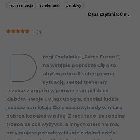
reprezentacja
Sunderland
wembley
Czas czytania:
6
m.
5
(
4
)
Brian Clough
D
rogi Czytelniku „Retro Futbol”,
na wstępie poproszę Cię o to,
abyś wyobraził sobie pewną
sytuację. Jesteś trenerem
i szukasz angażu w jednym z angielskich
klubów. Twoje CV jest ubogie, chociaż ludzie
jeszcze pamiętają Cię z czasów, kiedy w miarę
dobrze kopałeś w piłkę. Z racji tego, że rodzinę
trzeba za coś wyżywić, a innych ofert nie ma,
przyjmujesz posadę w klubie z dolnej części