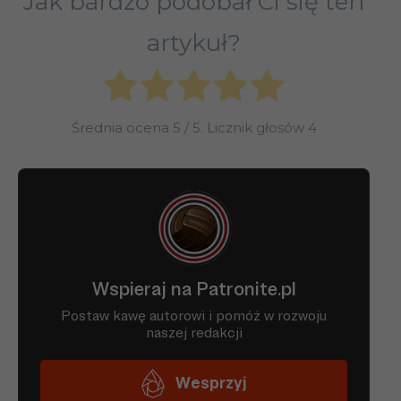
Jak bardzo podobał Ci się ten
artykuł?
Średnia ocena
5
/ 5. Licznik głosów
4