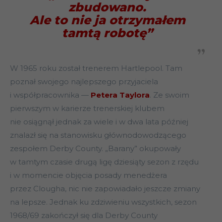
zbudowano.
Ale to nie ja otrzymałem
tamtą robotę”
W 1965 roku został trenerem Hartlepool. Tam
poznał swojego najlepszego przyjaciela
i współpracownika —
Petera Taylora
. Ze swoim
pierwszym w karierze trenerskiej klubem
nie osiągnął jednak za wiele i w dwa lata później
znalazł się na stanowisku głównodowodzącego
zespołem Derby County. „Barany” okupowały
w tamtym czasie drugą ligę dziesiąty sezon z rzędu
i w momencie objęcia posady menedżera
przez Clougha, nic nie zapowiadało jeszcze zmiany
na lepsze. Jednak ku zdziwieniu wszystkich, sezon
1968/69 zakończył się dla Derby County