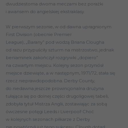
dwudziestoma dwoma meczami bez porażki
i awansem do angielskiej ekstraklasy.
W pierwszym sezonie, w od dawna upragnionym
First Division (obecnie Premier
League), „Barany” pod wodzą Briana Clougha
od razu przypuściły szturm na mistrzostwo, jednak
beniaminek zakończył rozgrywki „dopiero”
na czwartym miejscu. Kolejny sezon przyniósł
miejsce dziewiąte, a w następnym, 1971/72, stała się
rzecz nieprawdopodobna. Derby County,
do niedawna jeszcze prowincjonalna drużyna
tułająca się po dolnej części drugoligowej tabeli,
zdobyła tytuł Mistrza Anglii, zostawiając za sobą
ówczesne potęgi Leeds i Liverpool! Choć
w kolejnych sezonach piłkarze z Derby
nie powtórzyli już tego sukcesu, Clough dotarł