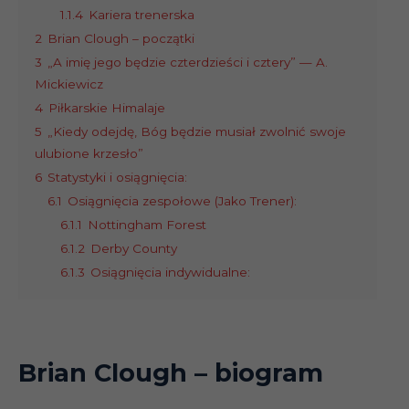
1.1.4
Kariera trenerska
2
Brian Clough – początki
3
„A imię jego będzie czterdzieści i cztery” — A.
Mickiewicz
4
Piłkarskie Himalaje
5
„Kiedy odejdę, Bóg będzie musiał zwolnić swoje
ulubione krzesło”
6
Statystyki i osiągnięcia:
6.1
Osiągnięcia zespołowe (Jako Trener):
6.1.1
Nottingham Forest
6.1.2
Derby County
6.1.3
Osiągnięcia indywidualne:
Brian Clough
– biogram