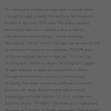
Po niezwykle krótkiej przygodzie w Leeds Brian
Clough przyjął posadę menedżera Nottingham
Forest w styczniu 1975 roku. Na dobrą sprawę
powtórzył historię z czasów pracy w Derby
i dodatkowo poszerzył ją o nowe rozdziały.
Wyciągnął „Tricky Trees” z drugiej ligi na salony i już
w pierwszym sezonie po awansie, 1977/78, jego
drużyna wygrała zarówno ligę, jak i Puchar Ligi.
W kolejnym, mimo iż ekipa z Nottingham zajęła
drugie miejsce w lidze za Liverpoolem, Brian
Clough przebił swój wyczyn z czasów pracy
w Derby. Nie tylko dotarł do półfinału Pucharu
Europy, ale i jego drużyna sięgnęła po tytuł,
pokonując w finale Malmo 1:0. A co zrobiła rok
później (sezon 1979/80)? Obroniła tytuł najlepszej
drużyny w Europie, w finale ogrywając Hamburger