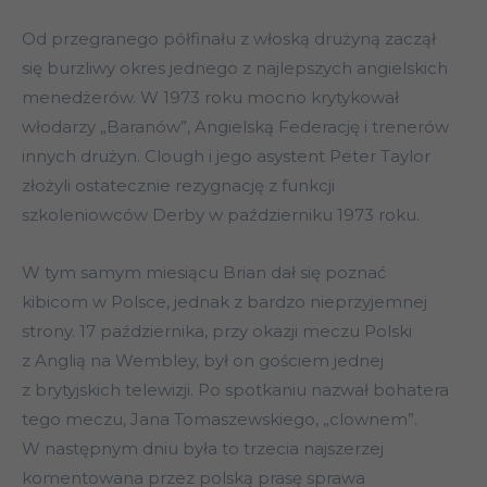
Od przegranego półfinału z włoską drużyną zaczął
się burzliwy okres jednego z najlepszych angielskich
menedżerów. W 1973 roku mocno krytykował
włodarzy „Baranów”, Angielską Federację i trenerów
innych drużyn. Clough i jego asystent Peter Taylor
złożyli ostatecznie rezygnację z funkcji
szkoleniowców Derby w październiku 1973 roku.
W tym samym miesiącu Brian dał się poznać
kibicom w Polsce, jednak z bardzo nieprzyjemnej
strony. 17 października, przy okazji meczu Polski
z Anglią na Wembley, był on gościem jednej
z brytyjskich telewizji. Po spotkaniu nazwał bohatera
tego meczu, Jana Tomaszewskiego, „clownem”.
W następnym dniu była to trzecia najszerzej
komentowana przez polską prasę sprawa