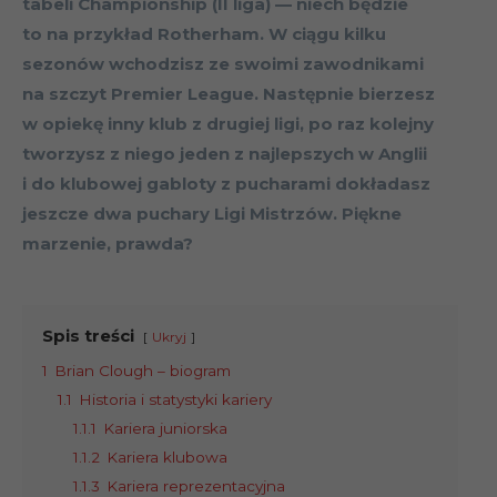
tabeli Championship (II liga) — niech będzie
to na przykład Rotherham. W ciągu kilku
sezonów wchodzisz ze swoimi zawodnikami
na szczyt Premier League. Następnie bierzesz
w opiekę inny klub z drugiej ligi, po raz kolejny
tworzysz z niego jeden z najlepszych w Anglii
i do klubowej gabloty z pucharami dokładasz
jeszcze dwa puchary Ligi Mistrzów. Piękne
marzenie, prawda?
Spis treści
Ukryj
1
Brian Clough – biogram
1.1
Historia i statystyki kariery
1.1.1
Kariera juniorska
1.1.2
Kariera klubowa
1.1.3
Kariera reprezentacyjna