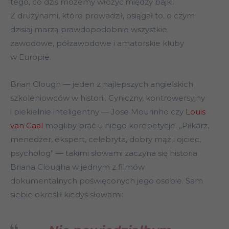
tego, co dziś możemy włożyć między bajki.
Z drużynami, które prowadził, osiągał to, o czym
dzisiaj marzą prawdopodobnie wszystkie
zawodowe, półzawodowe i amatorskie kluby
w Europie.
Brian Clough — jeden z najlepszych angielskich
szkoleniowców w historii. Cyniczny, kontrowersyjny
i piekielnie inteligentny — Jose Mourinho czy
Louis
van Gaal
mogliby brać u niego korepetycje. „Piłkarz,
menedżer, ekspert, celebryta, dobry mąż i ojciec,
psycholog” — takimi słowami zaczyna się historia
Briana Clougha w jednym z filmów
dokumentalnych poświęconych jego osobie. Sam
siebie określił kiedyś słowami: