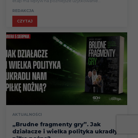
etap ma wpływ na późniejsze użytkowanie...
REDAKCJA
CZYTAJ
AKTUALNOŚCI
„Brudne fragmenty gry”. Jak
działacze i wielka polityka ukradły