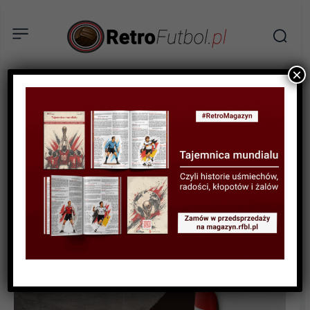
×
BIOGRAFIE PIŁKARZY
Brian Clough – ciekawy
przypadek