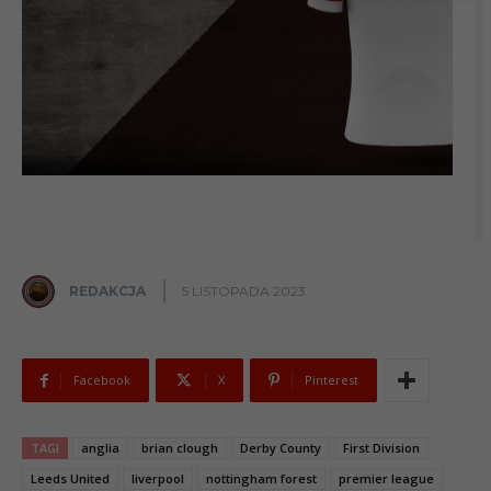
REDAKCJA
5 LISTOPADA 2023
Facebook
X
Pinterest
TAGI
anglia
brian clough
Derby County
First Division
Leeds United
liverpool
nottingham forest
premier league