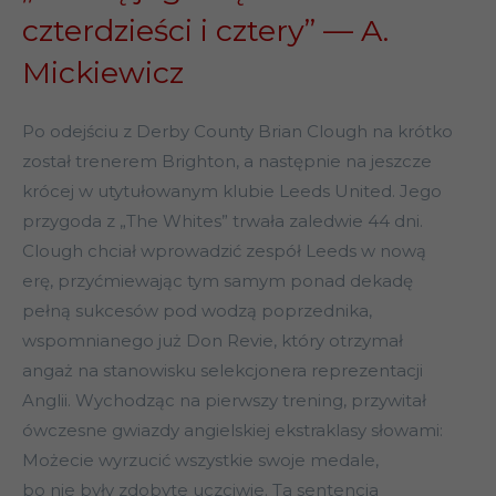
czterdzieści i cztery” — A.
Mickiewicz
Po odejściu z Derby County Brian Clough na krótko
został trenerem Brighton, a następnie na jeszcze
krócej w utytułowanym klubie Leeds United. Jego
przygoda z „The Whites” trwała zaledwie 44 dni.
Clough chciał wprowadzić zespół Leeds w nową
erę, przyćmiewając tym samym ponad dekadę
pełną sukcesów pod wodzą poprzednika,
wspomnianego już Don Revie, który otrzymał
angaż na stanowisku selekcjonera reprezentacji
Anglii. Wychodząc na pierwszy trening, przywitał
ówczesne gwiazdy angielskiej ekstraklasy słowami:
Możecie wyrzucić wszystkie swoje medale,
bo nie były zdobyte uczciwie. Ta sentencja