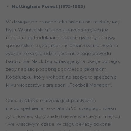
Nottingham Forest (1975-1993)
W dzisiejszych czasach taka historia nie miałaby racji
bytu. W angielskim futbolu, przesiąkniętym już
na dobre petrodolarami, liczą się gwiazdy, umowy
sponsorskie i to, że jakiemuś piłkarzowi nie złożono
życzeń z okazji urodzin i jest mu z tego powodu
bardzo źle. Na dobrą sprawę jedyna okazja do tego,
żeby napisać podobną opowieść o piłkarskim
Kopciuszku, który wchodzi na szczyt, to spędzenie
kilku wieczorów z grą z serii „Football Manager”.
Choć dziś takie marzenie jest praktycznie
nie do spełnienia, to w latach 70. ubiegłego wieku
żył człowiek, który znalazł się we właściwym miejscu
i we właściwym czasie. W ciągu dekady dokonał