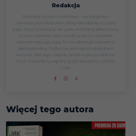
Redakcja
Jesteśmy niczym Corinthians — przesiąknięci
romantycznym futbolem, który narodził się z czystej
pasji i chęci rywalizacji, nie zysku. Kochamy piłkę nożną.
To ona wypełnia nasze nozdrza, płuca i wszystkie
komórki naszego ciała. To ona definiuje nas takimi,
jakimi jesteśmy. Futbol nie jest naszym sposobem
na życie. Jest jego częścią. Jeżeli myślisz podobnie,
to już znaleźliśmy wspólny język. Istniejemy od 2014
roku.
Więcej tego autora