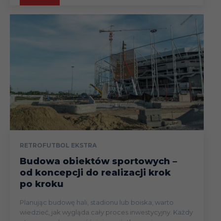
RETROFUTBOL EKSTRA
Budowa obiektów sportowych –
od koncepcji do realizacji krok
po kroku
Planując budowę hali, stadionu lub boiska, warto
wiedzieć, jak wygląda cały proces inwestycyjny. Każdy