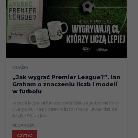
KSIĄŻKI
„Jak wygrać Premier League?”. Ian
Graham o znaczeniu liczb i modeli
w futbolu
Przez 11 lat pełnił funkcję szefa działu analitycznego w
Liverpoolu. Na podstawie liczb i modeli stwierdził, że
Jurgen Klopp jest...
REDAKCJA
CZYTAJ