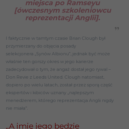
miejsca po Ramseyu
[ówczesnym szkoleniowcu
reprezentacji Anglii].
I faktycznie w tamtym czasie Brian Clough był
przymierzany do objęcia posady
selekcjonera „Synów Albionu”, jednak być może
właśnie ten gorszy okres w jego karierze
zadecydował o tym, że angaż dostał jego rywal –
Don Revie z Leeds United. Clough natomiast,
dopiero po wielu latach, został przez sporą część
ekspertów i kibiców uznany „najlepszym
menedżerem, którego reprezentacja Anglii nigdy
nie miała”.
„A imię jego będzie