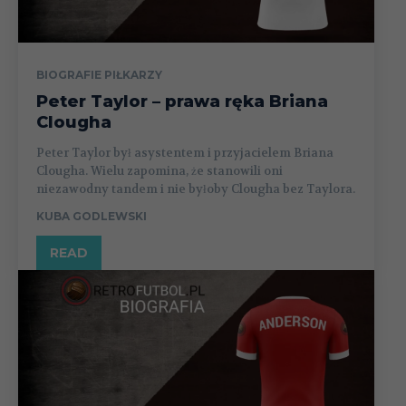
BIOGRAFIE PIŁKARZY
Peter Taylor – prawa ręka Briana
Clougha
Peter Taylor był asystentem i przyjacielem Briana
Clougha. Wielu zapomina, że stanowili oni
niezawodny tandem i nie byłoby Clougha bez Taylora.
KUBA GODLEWSKI
READ