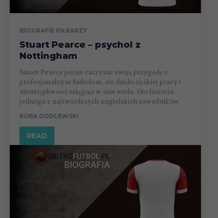
BIOGRAFIE PIŁKARZY
Stuart Pearce – psychol z
Nottingham
Stuart Pearce późno zaczynał swoją przygodę z
profesjonalnym futbolem, ale dzięki ciężkiej pracy i
nieustępliwości osiągnął w nim wiele. Oto historia
jednego z najtwardszych angielskich zawodników.
KUBA GODLEWSKI
READ