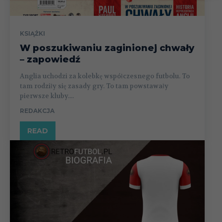
KSIĄŻKI
W poszukiwaniu zaginionej chwały
– zapowiedź
Anglia uchodzi za kolebkę współczesnego futbolu. To
tam rodziły się zasady gry. To tam powstawały
pierwsze kluby....
REDAKCJA
READ