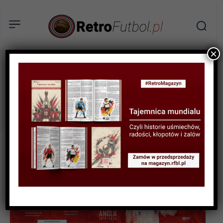
×
brian clough
Tag: