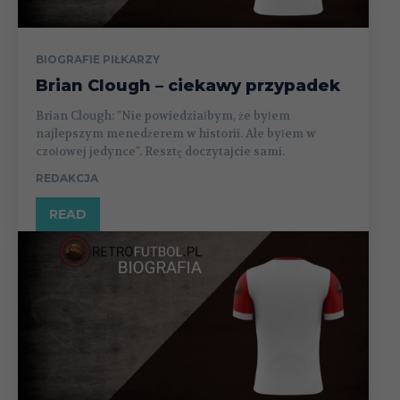
BIOGRAFIE PIŁKARZY
Brian Clough – ciekawy przypadek
Brian Clough: "Nie powiedziałbym, że byłem
najlepszym menedżerem w historii. Ale byłem w
czołowej jedynce". Resztę doczytajcie sami.
REDAKCJA
READ