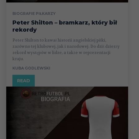
BIOGRAFIE PIŁKARZY
Peter Shilton – bramkarz, który bił
rekordy
Peter Shilton to kawał historii angielskiej piłki,
zarówno tej klubowej, jak i narodowej. Do dziś dzierży
rekord występów w lidze, a także w reprezentacji
kraju.
KUBA GODLEWSKI
READ