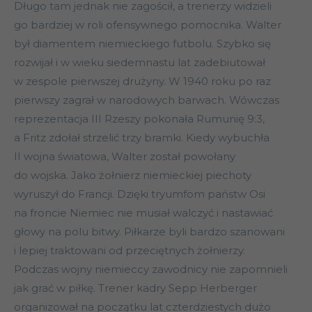
Długo tam jednak nie zagościł, a trenerzy widzieli
go bardziej w roli ofensywnego pomocnika. Walter
był diamentem niemieckiego futbolu. Szybko się
rozwijał i w wieku siedemnastu lat zadebiutował
w zespole pierwszej drużyny. W 1940 roku po raz
pierwszy zagrał w narodowych barwach. Wówczas
reprezentacja III Rzeszy pokonała Rumunię 9:3,
a Fritz zdołał strzelić trzy bramki. Kiedy wybuchła
II wojna światowa, Walter został powołany
do wojska. Jako żołnierz niemieckiej piechoty
wyruszył do Francji. Dzięki tryumfom państw Osi
na froncie Niemiec nie musiał walczyć i nastawiać
głowy na polu bitwy. Piłkarze byli bardzo szanowani
i lepiej traktowani od przeciętnych żołnierzy.
Podczas wojny niemieccy zawodnicy nie zapomnieli
jak grać w piłkę. Trener kadry Sepp Herberger
organizował na początku lat czterdziestych dużo