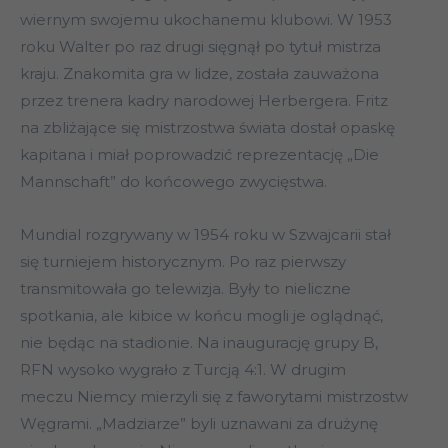
wiernym swojemu ukochanemu klubowi. W 1953
roku Walter po raz drugi sięgnął po tytuł mistrza
kraju. Znakomita gra w lidze, została zauważona
przez trenera kadry narodowej Herbergera. Fritz
na zbliżające się mistrzostwa świata dostał opaskę
kapitana i miał poprowadzić reprezentację „Die
Mannschaft” do końcowego zwycięstwa.
Mundial rozgrywany w 1954 roku w Szwajcarii stał
się turniejem historycznym. Po raz pierwszy
transmitowała go telewizja. Były to nieliczne
spotkania, ale kibice w końcu mogli je oglądnąć,
nie będąc na stadionie. Na inaugurację grupy B,
RFN wysoko wygrało z Turcją 4:1. W drugim
meczu Niemcy mierzyli się z faworytami mistrzostw
Węgrami. „Madziarze” byli uznawani za drużynę