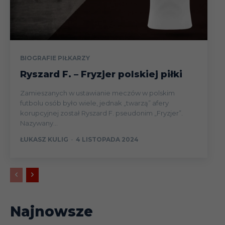
BIOGRAFIE PIŁKARZY
Ryszard F. – Fryzjer polskiej piłki
Zamieszanych w ustawianie meczów w polskim
futbolu osób było wiele, jednak „twarzą” afery
korupcyjnej został Ryszard F. pseudonim „Fryzjer”.
Nazywany...
ŁUKASZ KULIG
-
4 LISTOPADA 2024
Najnowsze