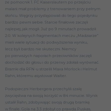
że pomocnik 1. FC Kaiserslautern po przejściu
malarii miał problemy z trenowaniem przy pełnym
słońcu. Węgrzy przystępowali do tego pojedynku
bardzo pewni siebie. Starcie finałowe zaczęli
najlepiej, jak mogli. Już po 9 minutach prowadzili
2:0. W kolejnych fragmentach meczu „Madziarze”
mieli wiele sytuacji do podwyższenia wyniku,
lecz byli bardzo nie skuteczni. Niemcy
po pierwszych naporach przeciwników zaczęli
dochodzić do głosu i do przerwy zdołali wyrównać.
Bramki dla RFN-u strzelili Maxa Morlock i Helmut
Rahn, któremu asystował Walter.
Podopieczni Herbergera przechylili szalę
zwycięstwa na swoją korzyść w 84 minucie. Wynik
ustalił Rahn, zdobywając swoją drugą bramkę
w finale. Gola na 3:3 zdobył co prawda Puskas,