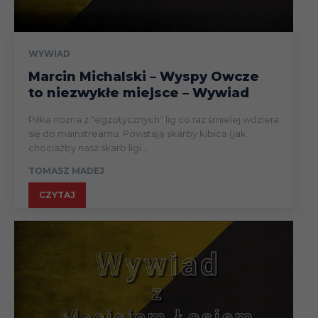
WYWIAD
Marcin Michalski – Wyspy Owcze
to niezwykłe miejsce – Wywiad
Piłka nożna z "egzotycznych" lig co raz śmielej wdziera
się do mainstreamu. Powstają skarby kibica (jak
chociażby nasz skarb ligi...
TOMASZ MADEJ
CZYTAJ