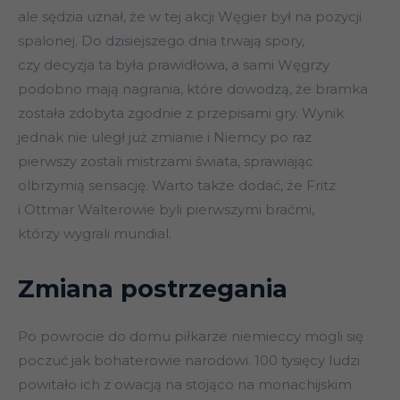
ale sędzia uznał, że w tej akcji Węgier był na pozycji
spalonej. Do dzisiejszego dnia trwają spory,
czy decyzja ta była prawidłowa, a sami Węgrzy
podobno mają nagrania, które dowodzą, że bramka
została zdobyta zgodnie z przepisami gry. Wynik
jednak nie uległ już zmianie i Niemcy po raz
pierwszy zostali mistrzami świata, sprawiając
olbrzymią sensację. Warto także dodać, że Fritz
i Ottmar Walterowie byli pierwszymi braćmi,
którzy wygrali mundial.
Zmiana postrzegania
Po powrocie do domu piłkarze niemieccy mogli się
poczuć jak bohaterowie narodowi. 100 tysięcy ludzi
powitało ich z owacją na stojąco na monachijskim