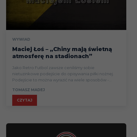
WYWIAD
Maciej Łoś – „Chiny mają świetną
atmosferę na stadionach”
Jako Retro Futbol zawsze ceniliśmy sobie
nietuzinkowe podejście do opisywania piłki nożnej.
Podejście to można wyrazić na wiele sposobów -...
TOMASZ MADEJ
CZYTAJ