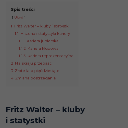
Spis treści
Ukryj
1
Fritz Walter – kluby i statystki
1.1
Historia i statystyki kariery
1.1.1
Kariera juniorska
1.1.2
Kariera klubowa
1.1.3
Kariera reprezentacyjna
2
Na skraju przepaści
3
Złote lata pięćdziesiąte
4
Zmiana postrzegania
Fritz Walter – kluby
i statystki