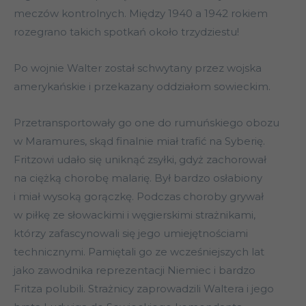
meczów kontrolnych. Między 1940 a 1942 rokiem
rozegrano takich spotkań około trzydziestu!
Po wojnie Walter został schwytany przez wojska
amerykańskie i przekazany oddziałom sowieckim.
Przetransportowały go one do rumuńskiego obozu
w Maramures, skąd finalnie miał trafić na Syberię.
Fritzowi udało się uniknąć zsyłki, gdyż zachorował
na ciężką chorobę malarię. Był bardzo osłabiony
i miał wysoką gorączkę. Podczas choroby grywał
w piłkę ze słowackimi i węgierskimi strażnikami,
którzy zafascynowali się jego umiejętnościami
technicznymi. Pamiętali go ze wcześniejszych lat
jako zawodnika reprezentacji Niemiec i bardzo
Fritza polubili. Strażnicy zaprowadzili Waltera i jego