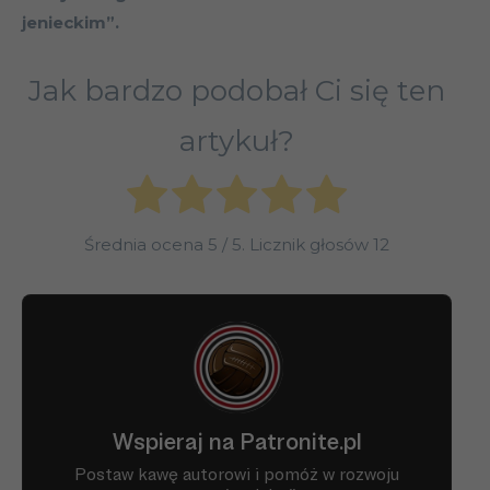
jenieckim”.
Jak bardzo podobał Ci się ten
artykuł?
Średnia ocena
5
/ 5. Licznik głosów
12