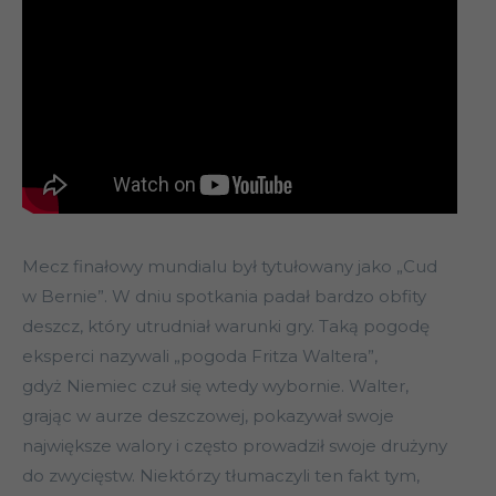
Mecz finałowy mundialu był tytułowany jako „Cud
w Bernie”. W dniu spotkania padał bardzo obfity
deszcz, który utrudniał warunki gry. Taką pogodę
eksperci nazywali „pogoda Fritza Waltera”,
gdyż Niemiec czuł się wtedy wybornie. Walter,
grając w aurze deszczowej, pokazywał swoje
największe walory i często prowadził swoje drużyny
do zwycięstw. Niektórzy tłumaczyli ten fakt tym,