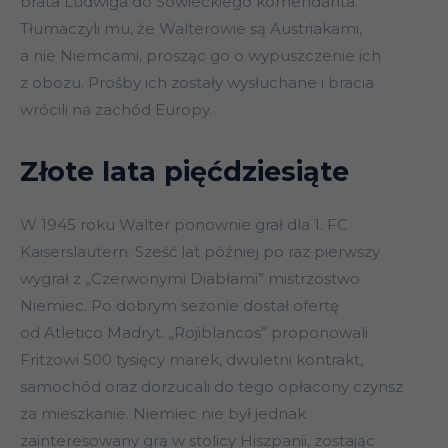
brata Ludwiga do Sowieckiego komendanta.
Tłumaczyli mu, że Walterowie są Austriakami,
a nie Niemcami, prosząc go o wypuszczenie ich
z obozu. Prośby ich zostały wysłuchane i bracia
wrócili na zachód Europy.
Złote lata pięćdziesiąte
W 1945 roku Walter ponownie grał dla 1. FC
Kaiserslautern. Sześć lat później po raz pierwszy
wygrał z „Czerwonymi Diabłami” mistrzostwo
Niemiec. Po dobrym sezonie dostał ofertę
od Atletico Madryt. „Rojiblancos” proponowali
Fritzowi 500 tysięcy marek, dwuletni kontrakt,
samochód oraz dorzucali do tego opłacony czynsz
za mieszkanie. Niemiec nie był jednak
zainteresowany grą w stolicy Hiszpanii, zostając