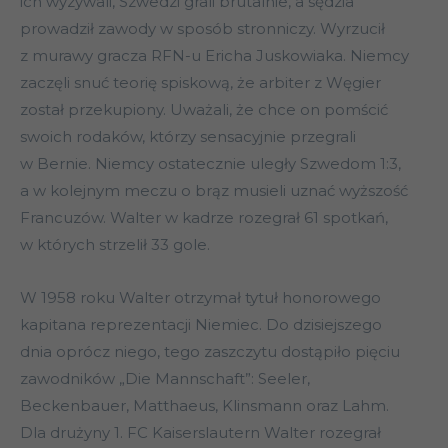
ich wyzywali, Szwedzi grali brutalnie, a sędzia
prowadził zawody w sposób stronniczy. Wyrzucił
z murawy gracza RFN-u Ericha Juskowiaka. Niemcy
zaczęli snuć teorię spiskową, że arbiter z Węgier
został przekupiony. Uważali, że chce on pomścić
swoich rodaków, którzy sensacyjnie przegrali
w Bernie. Niemcy ostatecznie uległy Szwedom 1:3,
a w kolejnym meczu o brąz musieli uznać wyższość
Francuzów. Walter w kadrze rozegrał 61 spotkań,
w których strzelił 33 gole.
W 1958 roku Walter otrzymał tytuł honorowego
kapitana reprezentacji Niemiec. Do dzisiejszego
dnia oprócz niego, tego zaszczytu dostąpiło pięciu
zawodników „Die Mannschaft”: Seeler,
Beckenbauer, Matthaeus, Klinsmann oraz Lahm.
Dla drużyny 1. FC Kaiserslautern Walter rozegrał