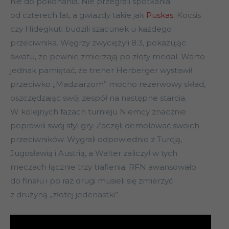
nie do pokonania. Nie przegrali spotkania
od czterech lat, a gwiazdy takie jak
Puskas
, Kocsis
czy Hidegkuti budzili szacunek u każdego
przeciwnika. Węgrzy zwyciężyli 8:3, pokazując
światu, że pewnie zmierzają po złoty medal. Warto
jednak pamiętać, że trener Herberger wystawił
przeciwko „Madziarzom” mocno rezerwowy skład,
oszczędzając swój zespół na następne starcia.
W kolejnych fazach turnieju Niemcy znacznie
poprawili swój styl gry. Zaczęli demolować swoich
przeciwników. Wygrali odpowiednio z Turcją,
Jugosławią i Austrią, a Walter zaliczył w tych
meczach łącznie trzy trafienia. RFN awansowało
do finału i po raz drugi musieli się zmierzyć
z drużyną „złotej jedenastki”.