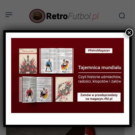
×
BIOGRAFIE PIŁKARZY
Fritz Walter – od jeńca do
mistrza świata