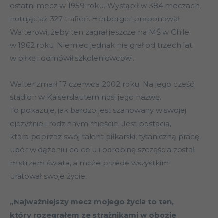
ostatni mecz w 1959 roku. Wystąpił w 384 meczach,
notując aż 327 trafień. Herberger proponował
Walterowi, żeby ten zagrał jeszcze na MŚ w Chile
w 1962 roku. Niemiec jednak nie grał od trzech lat
w piłkę i odmówił szkoleniowcowi.
Walter zmarł 17 czerwca 2002 roku. Na jego cześć
stadion w Kaiserslautern nosi jego nazwę.
To pokazuje, jak bardzo jest szanowany w swojej
ojczyźnie i rodzinnym mieście. Jest postacią,
która poprzez swój talent piłkarski, tytaniczną pracę,
upór w dążeniu do celu i odrobinę szczęścia został
mistrzem świata, a może przede wszystkim
uratował swoje życie.
„Najważniejszy mecz mojego życia to ten,
który rozegrałem ze strażnikami w obozie