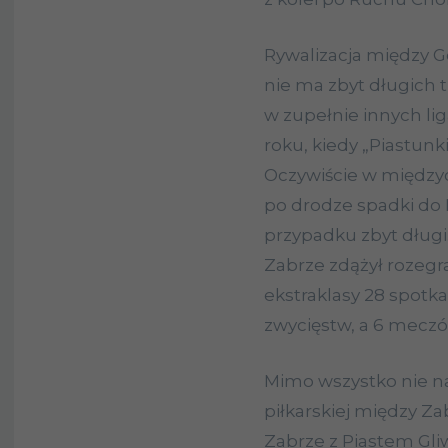
Rywalizacja między G
nie ma zbyt długich tr
w zupełnie innych lig
roku, kiedy „Piastunk
Oczywiście w międzyc
po drodze spadki do I 
przypadku zbyt długi.
Zabrze zdążył rozegr
ekstraklasy 28 spotka
zwycięstw, a 6 meczó
Mimo wszystko nie na
piłkarskiej między Z
Zabrze z Piastem Gliw