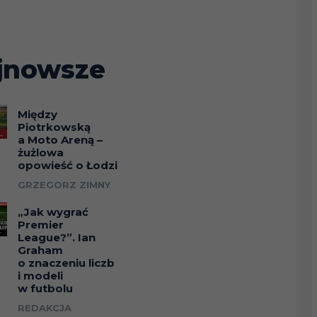
jnowsze
Między
Piotrkowską
a Moto Areną –
żużlowa
opowieść o Łodzi
GRZEGORZ ZIMNY
„Jak wygrać
Premier
League?”. Ian
Graham
o znaczeniu liczb
i modeli
w futbolu
REDAKCJA