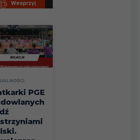
UALNOŚCI
atkarki PGE
dowlanych
dź
strzyniami
lski.