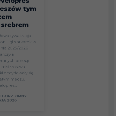
velopres
eszów tym
zem
 srebrem
łowa rywalizacja
on Ligi siatkarek w
onie 2025/2026
arczyła
omnych emocji.
 mistrzostwa
ki decydowały się
iątym meczu.
lopres...
EGORZ ZIMNY
-
AJA 2026