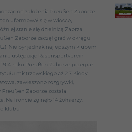
począć od założenia Preußen Zaborze
ub ten uformował się w wiosce,
później stanie się dzielnicą Zabrza.
eußen Zaborze zaczął grać w okręgu
itz). Nie był jednak najlepszym klubem
wanie ustępując Rasensportverein
u 1914 roku Preußen Zaborze przegrał
ytułu mistrzowskiego aż 2:7. Kiedy
atowa, zawieszono rozgrywki,
w Preußen Zaborze została
 Na froncie zginęło 14 żołnierzy,
go klubu.