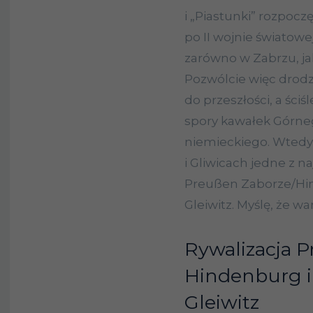
i „Piastunki” rozpocz
po II wojnie światowe
zarówno w Zabrzu, jak 
Pozwólcie więc drodz
do przeszłości, a ści
spory kawałek Górneg
niemieckiego. Wtedy
i Gliwicach jedne z n
Preußen Zaborze/Hin
Gleiwitz. Myślę, że war
Rywalizacja P
Hindenburg i
Gleiwitz