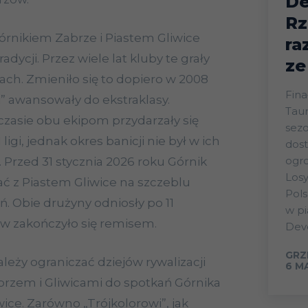
De
Rz
órnikiem Zabrze i Piastem Gliwice
ra
adycji. Przez wiele lat kluby te grały
ze
ach. Zmieniło się to dopiero w 2008
Fina
i” awansowały do ekstraklasy.
Taur
zasie obu ekipom przydarzały się
sez
ligi, jednak okres banicji nie był w ich
dost
ogr
 Przed 31 stycznia 2026 roku Górnik
Losy
ać z Piastem Gliwice na szczeblu
Pols
ń. Obie drużyny odniosły po 11
w p
w zakończyło się remisem.
Deve
GRZ
leży ograniczać dziejów rywalizacji
6 M
abrzem i Gliwicami do spotkań Górnika
ice. Zarówno „Trójkolorowi”, jak