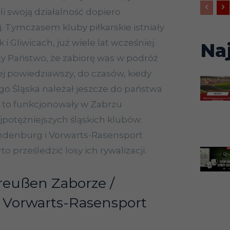
ęli swoją działalność dopiero
j. Tymczasem kluby piłkarskie istniały
i Gliwicach, już wiele lat wcześniej.
Na
y Państwo, że zabiorę was w podróż
ślej powiedziawszy, do czasów, kiedy
o Śląska należał jeszcze do państwa
 to funkcjonowały w Zabrzu
ajpotężniejszych śląskich klubów:
denburg i Vorwarts-Rasensport
to prześledzić losy ich rywalizacji.
reußen Zaborze /
 Vorwarts-Rasensport