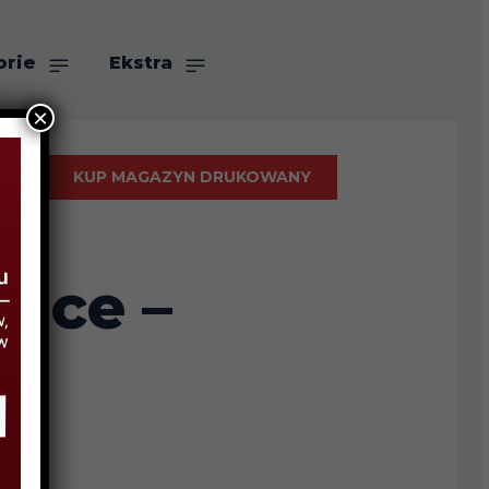
orie
Ekstra
×
KUP MAGAZYN DRUKOWANY
wice –