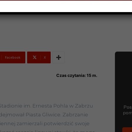
O 2026
Facebook
X
Czas czytania:
15
m.
a Stadionie im. Ernesta Pohla w Zabrzu
ejmował Piasta Gliwice. Zabrzanie
siennej zamierzali potwierdzić swoje