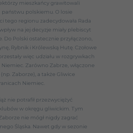
iektórzy mieszkańcy grawitowali
państwu polskiemu. O losie
ci tego regionu zadecydowała Rada
ływ na jej decyzje miały plebiscyt
e. Do Polski ostatecznie przyłączono,
zynę, Rybnik i Królewską Hutę. Czołowe
aprzestały więc udziału w rozgrywkach
ą Niemiec. Zarówno Zabrze, włączone
 (np. Zaborze), a także Gliwice
ranicach Niemiec.
ż nie potrafił przezwyciężyć
 klubów w okręgu gliwickim. Tym
aborze nie mógł nigdy zagrać
nego Śląska. Nawet gdy w sezonie