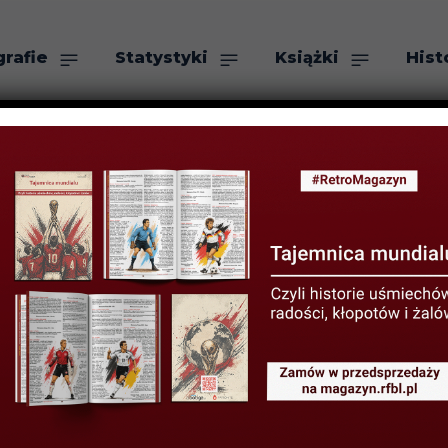
grafie
Statystyki
Książki
Hist
as
Szukaj
ze vs. Piast Gli
 z historią w tle