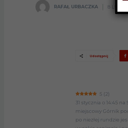
RAFAŁ URBACZKA
8 LUTEG
Udostępnij
5
(
2
)
31 stycznia o 14:45 n
miejscowy Górnik pod
po niezłej rundzie je