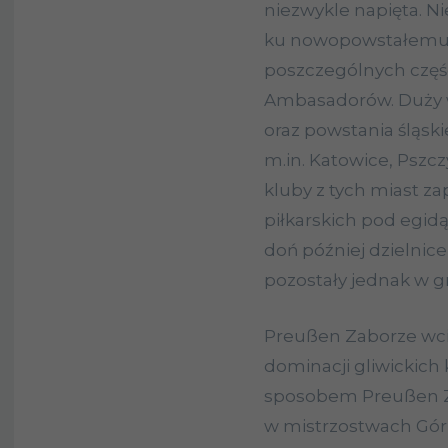
niezwykle napięta. N
ku nowopowstałemu 
poszczególnych częś
Ambasadorów. Duży wp
oraz powstania śląski
m.in. Katowice, Pszc
kluby z tych miast z
piłkarskich pod egid
doń później dzielnice
pozostały jednak w g
Preußen Zaborze wcią
dominacji gliwickich
sposobem Preußen Z
w mistrzostwach Gór