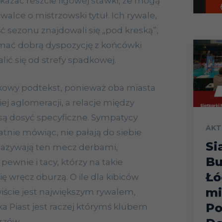
okazać reszcie ligowej stawki, że mogą
walce o mistrzowski tytuł. Ich rywale,
ć sezonu znajdowali się „pod kreską”,
zymać dobrą dyspozycję z końcówki
lić się od strefy spadkowej.
kowy podtekst, ponieważ oba miasta
ej aglomeracji, a relacje między
są dosyć specyficzne. Sympatycy
AKT
katnie mówiąc, nie pałają do siebie
Si
nazywają ten mecz derbami,
Bu
pewnie i tacy, którzy na takie
Łó
ę wręcz oburzą. O ile dla kibiców
mi
wiście jest największym rywalem,
Po
ka Piast jest raczej którymś klubem
rzów.