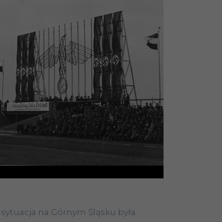
j sytuacja na Górnym Śląsku była