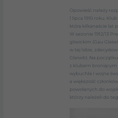
Opowieść należy roz
1 lipca 1910 roku. Kl
która kilkanaście lat 
W sezonie 1912/13 Pr
gliwickim (Gau Gleiw
w tej lidze, zdecydo
Gleiwitz. Na początk
z klubem broniącym t
wybuchła I wojna świ
a większość członkó
powołanych do wojska.
którzy należeli do te