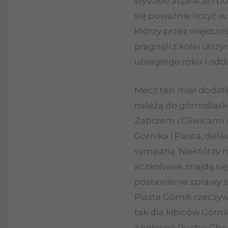
wysokie aspiracje i p
się poważnie liczyć w 
którzy przez większoś
pragnęli z kolei utr
ubiegłego roku i odda
Mecz ten miał dodat
należą do górnośląski
Zabrzem i Gliwicami 
Górnika i Piasta, deli
sympatią. Niektórzy 
aczkolwiek znajdą się 
postawienie sprawy si
Piasta Górnik rzeczy
tak dla kibiców Górni
z kolei po Ruchu Cho