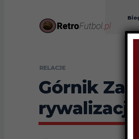
Bio
O n
RELACJE
Górnik Zabr
rywalizacja