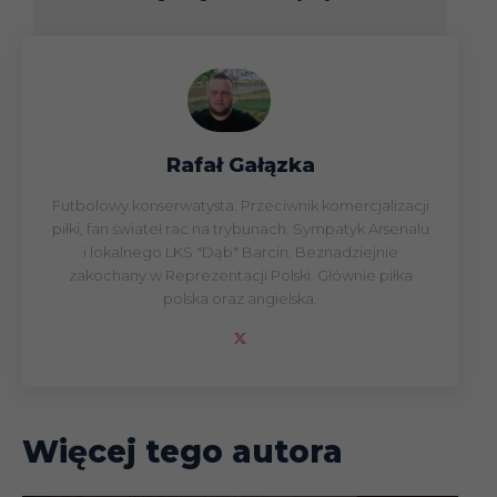
Rafał Gałązka
Futbolowy konserwatysta. Przeciwnik komercjalizacji
piłki, fan świateł rac na trybunach. Sympatyk Arsenalu
i lokalnego LKS "Dąb" Barcin. Beznadziejnie
zakochany w Reprezentacji Polski. Głównie piłka
polska oraz angielska.
Więcej tego autora