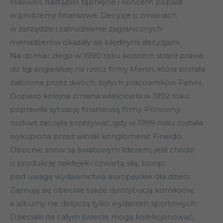
Maxwell, nastąpiło tąpnięcie i koncern popadł
w problemy finansowe. Decyzje o zmianach
w zarządzie i zatrudnienie zagranicznych
menadżerów okazały się błędnymi decyzjami.
Na domiar złego w 1990 roku koncern stracił prawa
do ligi angielskiej na rzecz firmy Merlin, która została
założona przez dwóch, byłych pracowników Panini.
Dopiero kolejna zmiana właściciela w 1992 roku
poprawiła sytuację finansową firmy. Ponowny
rozkwit zaczęła przeżywać, gdy w 1999 roku została
wykupiona przez włoski konglomerat Fineldo.
Obecnie znów są światowym liderem, jeśli chodzi
o produkcję naklejek i czwartą siłą, biorąc
pod uwagę wydawnictwa europejskie dla dzieci.
Zajmują się obecnie także dystrybucją komiksów,
a albumy nie dotyczą tylko wydarzeń sportowych.
Dzieciaki na całym świecie mogą kolekcjonować,