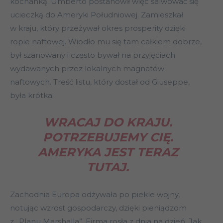
kochanką. Umberto postanowił więc salwować się
ucieczką do Ameryki Południowej. Zamieszkał
w kraju, który przeżywał okres prosperity dzięki
ropie naftowej. Wiodło mu się tam całkiem dobrze,
był szanowany i często bywał na przyjęciach
wydawanych przez lokalnych magnatów
naftowych. Treść listu, który dostał od Giuseppe,
była krótka:
WRACAJ DO KRAJU.
POTRZEBUJEMY CIĘ.
AMERYKA JEST TERAZ
TUTAJ.
Zachodnia Europa odżywała po piekle wojny,
notując wzrost gospodarczy, dzięki pieniądzom
z „Planu Marshalla”. Firma rosła z dnia na dzień. Jak