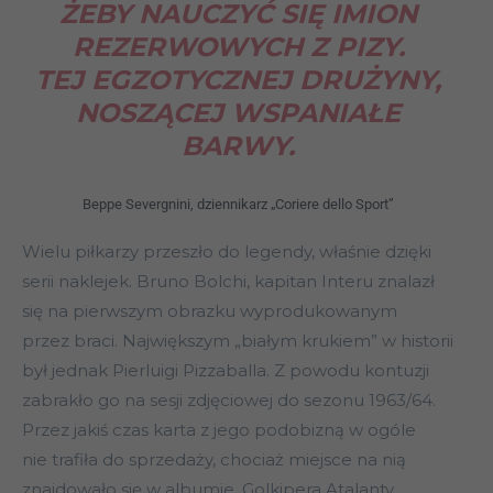
ŻEBY NAUCZYĆ SIĘ IMION
REZERWOWYCH Z PIZY.
TEJ EGZOTYCZNEJ DRUŻYNY,
NOSZĄCEJ WSPANIAŁE
BARWY.
Beppe Severgnini, dziennikarz „Coriere dello Sport”
Wielu piłkarzy przeszło do legendy, właśnie dzięki
serii naklejek. Bruno Bolchi, kapitan Interu znalazł
się na pierwszym obrazku wyprodukowanym
przez braci. Największym „białym krukiem” w historii
był jednak Pierluigi Pizzaballa. Z powodu kontuzji
zabrakło go na sesji zdjęciowej do sezonu 1963/64.
Przez jakiś czas karta z jego podobizną w ogóle
nie trafiła do sprzedaży, chociaż miejsce na nią
znajdowało się w albumie. Golkipera Atalanty