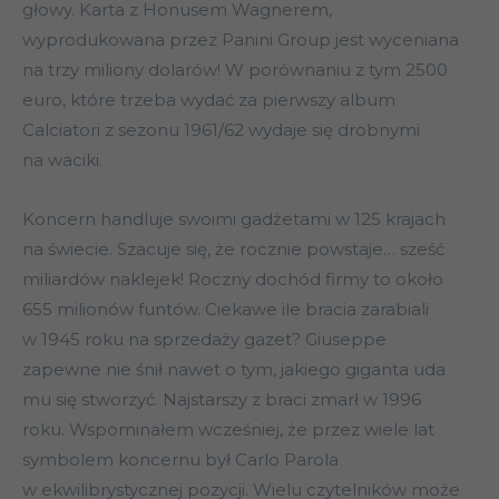
głowy. Karta z Honusem Wagnerem,
wyprodukowana przez Panini Group jest wyceniana
na trzy miliony dolarów! W porównaniu z tym 2500
euro, które trzeba wydać za pierwszy album
Calciatori z sezonu 1961/62 wydaje się drobnymi
na waciki.
Koncern handluje swoimi gadżetami w 125 krajach
na świecie. Szacuje się, że rocznie powstaje… sześć
miliardów naklejek! Roczny dochód firmy to około
655 milionów funtów. Ciekawe ile bracia zarabiali
w 1945 roku na sprzedaży gazet? Giuseppe
zapewne nie śnił nawet o tym, jakiego giganta uda
mu się stworzyć. Najstarszy z braci zmarł w 1996
roku. Wspominałem wcześniej, że przez wiele lat
symbolem koncernu był Carlo Parola
w ekwilibrystycznej pozycji. Wielu czytelników może