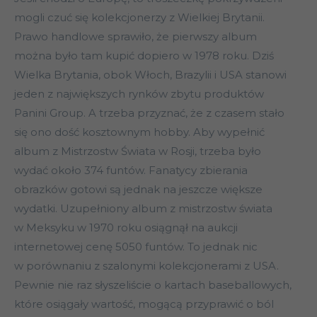
mogli czuć się kolekcjonerzy z Wielkiej Brytanii.
Prawo handlowe sprawiło, że pierwszy album
można było tam kupić dopiero w 1978 roku. Dziś
Wielka Brytania, obok Włoch, Brazylii i USA stanowi
jeden z największych rynków zbytu produktów
Panini Group. A trzeba przyznać, że z czasem stało
się ono dość kosztownym hobby. Aby wypełnić
album z Mistrzostw Świata w Rosji, trzeba było
wydać około 374 funtów. Fanatycy zbierania
obrazków gotowi są jednak na jeszcze większe
wydatki. Uzupełniony album z mistrzostw świata
w Meksyku w 1970 roku osiągnął na aukcji
internetowej cenę 5050 funtów. To jednak nic
w porównaniu z szalonymi kolekcjonerami z USA.
Pewnie nie raz słyszeliście o kartach baseballowych,
które osiągały wartość, mogącą przyprawić o ból