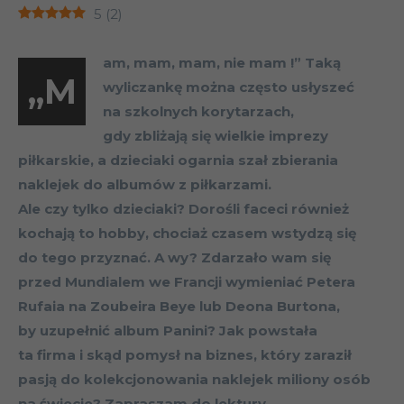
5
(
2
)
am, mam, mam, nie mam !” Taką
„M
wyliczankę można często usłyszeć
na szkolnych korytarzach,
gdy zbliżają się wielkie imprezy
piłkarskie, a dzieciaki ogarnia szał zbierania
naklejek do albumów z piłkarzami.
Ale czy tylko dzieciaki? Dorośli faceci również
kochają to hobby, chociaż czasem wstydzą się
do tego przyznać. A wy? Zdarzało wam się
przed Mundialem we Francji wymieniać Petera
Rufaia na Zoubeira Beye lub Deona Burtona,
by uzupełnić album Panini? Jak powstała
ta firma i skąd pomysł na biznes, który zaraził
pasją do kolekcjonowania naklejek miliony osób
na świecie? Zapraszam do lektury.