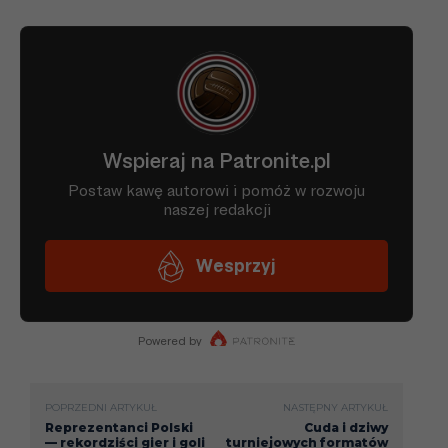
Fortuna w naklejkach.
22 fakty o naklejkach Panini,
których prawdopodobnie nie znałeś.
POPRZEDNI ARTYKUŁ
NASTĘPNY ARTYKUŁ
Reprezentanci Polski
Cuda i dziwy
— rekordziści gier i goli
turniejowych formatów