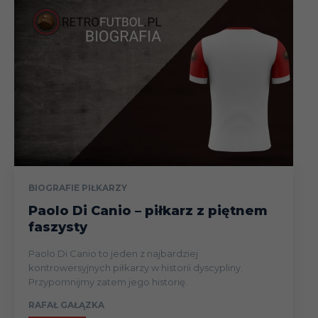
BIOGRAFIE PIŁKARZY
Paolo Di Canio – piłkarz z piętnem
faszysty
Paolo Di Canio to jeden z najbardziej
kontrowersyjnych piłkarzy w historii dyscypliny.
Przypomnijmy zatem jego historię.
RAFAŁ GAŁĄZKA