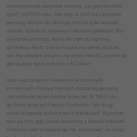
kolekcjonował wszystkie numery „La gazetta dello
sport” od 1929 roku. Tak więc w 1961 roku powstał
pierwszy album, do którego można było wklejać
obrazki. Został on nazwany Calciatori (piłkarze). Był
to jednak prototyp, który nie trafił do ogólnej
sprzedaży. Na to bracia musieli poczekać jeszcze
rok. Na okładce albumu na sezon 1961/62 pojawił się
główkujący Nils Liedholm z AC Milan.
Ilość wyprzedanych klaserów liczona była
w milionach. Pomysł Paninich okazał się genialny
i sprzedawał się jak świeże bułeczki. W 1963 roku
do firmy dołączyli Franco i Umberto. Ten drugi
został ściągnięty przez braci z Wenezueli. Wyjechał
tam po tym, gdy został zwolniony z fabryki Maserati.
Podobno szef przyłapał go na „rozmowie” ze swoją