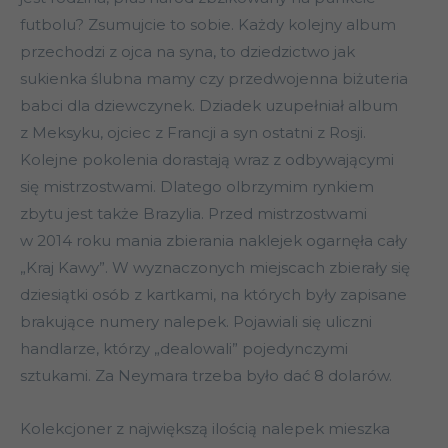
futbolu? Zsumujcie to sobie. Każdy kolejny album
przechodzi z ojca na syna, to dziedzictwo jak
sukienka ślubna mamy czy przedwojenna biżuteria
babci dla dziewczynek. Dziadek uzupełniał album
z Meksyku, ojciec z Francji a syn ostatni z Rosji.
Kolejne pokolenia dorastają wraz z odbywającymi
się mistrzostwami. Dlatego olbrzymim rynkiem
zbytu jest także Brazylia. Przed mistrzostwami
w 2014 roku mania zbierania naklejek ogarnęła cały
„Kraj Kawy”. W wyznaczonych miejscach zbierały się
dziesiątki osób z kartkami, na których były zapisane
brakujące numery nalepek. Pojawiali się uliczni
handlarze, którzy „dealowali” pojedynczymi
sztukami. Za Neymara trzeba było dać 8 dolarów.
Kolekcjoner z największą ilością nalepek mieszka