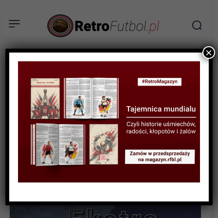
×
RETROFUTBOL EKSTRA
Naklejkowe imperium braci
Panini