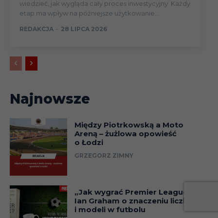
wiedzieć, jak wygląda cały proces inwestycyjny. Każdy
etap ma wpływ na późniejsze użytkowanie...
REDAKCJA
-
28 LIPCA 2026
Najnowsze
Między Piotrkowską a Moto
Areną – żużlowa opowieść
o Łodzi
GRZEGORZ ZIMNY
„Jak wygrać Premier League?”.
Ian Graham o znaczeniu liczb
i modeli w futbolu