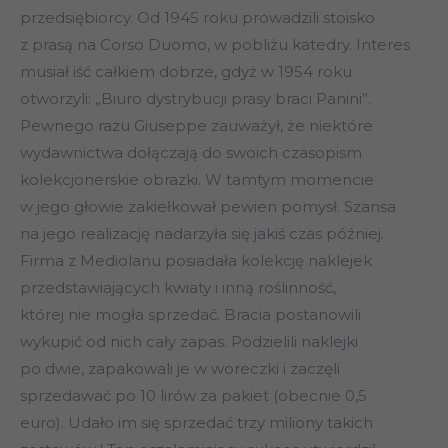
przedsiębiorcy. Od 1945 roku prowadzili stoisko
z prasą na Corso Duomo, w pobliżu katedry. Interes
musiał iść całkiem dobrze, gdyż w 1954 roku
otworzyli: „Biuro dystrybucji prasy braci Panini”.
Pewnego razu Giuseppe zauważył, że niektóre
wydawnictwa dołączają do swoich czasopism
kolekcjonerskie obrazki. W tamtym momencie
w jego głowie zakiełkował pewien pomysł. Szansa
na jego realizację nadarzyła się jakiś czas później.
Firma z Mediolanu posiadała kolekcję naklejek
przedstawiających kwiaty i inną roślinność,
której nie mogła sprzedać. Bracia postanowili
wykupić od nich cały zapas. Podzielili naklejki
po dwie, zapakowali je w woreczki i zaczęli
sprzedawać po 10 lirów za pakiet (obecnie 0,5
euro). Udało im się sprzedać trzy miliony takich