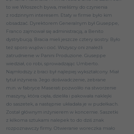
to we Włoszech bywa, mieliśmy do czynienia
z rodzinnym interesem. Etaty w firmie było kim
obsadzać. Dyrektorem Generalnym był Giuseppe,
Franco zajmował się administracją, a Benito
dystrybucją. Bracia mieli jeszcze cztery siostry. Było
też sporo wujów i cioć. Wszyscy oni znaleźli
zatrudnienie w Panini Produzione. Giuseppe
wiedział, co robi, sprowadzając Umberto.
Najmłodszy z braci był najlepiej wykształcony. Miał
tytuł inżyniera. Jego doświadczenie, zebrane
m.in. w fabryce Maserati pozwoliło na stworzenie
maszyny, która cięła, dzieliła i pakowała naklejki
do saszetek, a następnie układała je w pudełkach.
Został głównym inżynierem w koncernie. Saszetki
z kilkoma sztukami nalepek to do dziś znak
rozpoznawczy firmy. Otwieranie woreczka miało