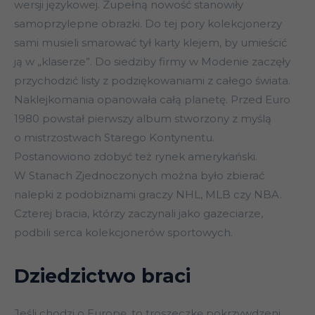
wersji językowej. Zupełną nowość stanowiły
samoprzylepne obrazki. Do tej pory kolekcjonerzy
sami musieli smarować tył karty klejem, by umieścić
ją w „klaserze”. Do siedziby firmy w Modenie zaczęły
przychodzić listy z podziękowaniami z całego świata.
Naklejkomania opanowała całą planetę. Przed Euro
1980 powstał pierwszy album stworzony z myślą
o mistrzostwach Starego Kontynentu.
Postanowiono zdobyć też rynek amerykański.
W Stanach Zjednoczonych można było zbierać
nalepki z podobiznami graczy NHL, MLB czy NBA.
Czterej bracia, którzy zaczynali jako gazeciarze,
podbili serca kolekcjonerów sportowych.
Dziedzictwo braci
Jeśli chodzi o Europę, to troszeczkę pokrzywdzeni