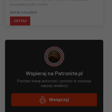
brazylijskiej piłki nożnej.
RAFAŁ GAŁĄZKA
CZYTAJ