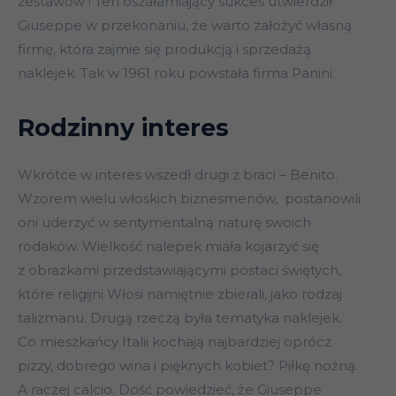
zestawów ! Ten oszałamiający sukces utwierdził
Giuseppe w przekonaniu, że warto założyć własną
firmę, która zajmie się produkcją i sprzedażą
naklejek. Tak w 1961 roku powstała firma Panini.
Rodzinny interes
Wkrótce w interes wszedł drugi z braci – Benito.
Wzorem wielu włoskich biznesmenów, postanowili
oni uderzyć w sentymentalną naturę swoich
rodaków. Wielkość nalepek miała kojarzyć się
z obrazkami przedstawiającymi postaci świętych,
które religijni Włosi namiętnie zbierali, jako rodzaj
talizmanu. Drugą rzeczą była tematyka naklejek.
Co mieszkańcy Italii kochają najbardziej oprócz
pizzy, dobrego wina i pięknych kobiet? Piłkę nożną.
A raczej calcio. Dość powiedzieć, że Giuseppe