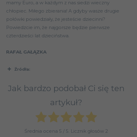
mamy Euro, a w każdym z nas siedzi wieczny
chłopiec. Miłego zbierania! A gdyby wasze drugie
połówki powiedziały, że jesteście dziecinni?
Powiedzcie im, że najgorsze będzie pierwsze
czterdzieści lat dzieciństwa.
RAFAŁ GAŁĄZKA
Źródła:
Magiczne, ogólnoświatowe szaleństwo
Jak bardzo podobał Ci się ten
i tradycja albumów Panini
artykuł?
Historia naklejek Panini. Włoska marka
wypuszcza nową kolekcję na World Cup
2018.
Średnia ocena
5
/ 5. Licznik głosów
2