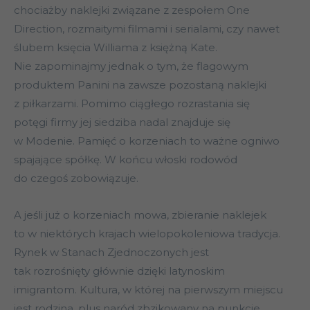
chociażby naklejki związane z zespołem One
Direction, rozmaitymi filmami i serialami, czy nawet
ślubem księcia Williama z księżną Kate.
Nie zapominajmy jednak o tym, że flagowym
produktem Panini na zawsze pozostaną naklejki
z piłkarzami. Pomimo ciągłego rozrastania się
potęgi firmy jej siedziba nadal znajduje się
w Modenie. Pamięć o korzeniach to ważne ogniwo
spajające spółkę. W końcu włoski rodowód
do czegoś zobowiązuje.
A jeśli już o korzeniach mowa, zbieranie naklejek
to w niektórych krajach wielopokoleniowa tradycja.
Rynek w Stanach Zjednoczonych jest
tak rozrośnięty głównie dzięki latynoskim
imigrantom. Kultura, w której na pierwszym miejscu
jest rodzina, plus naród zbzikowany na punkcie