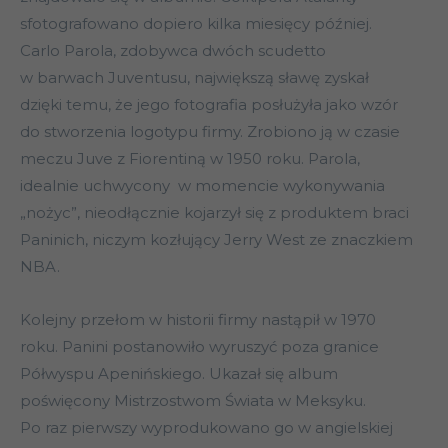
sfotografowano dopiero kilka miesięcy później.
Carlo Parola, zdobywca dwóch scudetto
w barwach Juventusu, największą sławę zyskał
dzięki temu, że jego fotografia posłużyła jako wzór
do stworzenia logotypu firmy. Zrobiono ją w czasie
meczu Juve z Fiorentiną w 1950 roku. Parola,
idealnie uchwycony w momencie wykonywania
„nożyc”, nieodłącznie kojarzył się z produktem braci
Paninich, niczym kozłujący Jerry West ze znaczkiem
NBA.
Kolejny przełom w historii firmy nastąpił w 1970
roku. Panini postanowiło wyruszyć poza granice
Półwyspu Apenińskiego. Ukazał się album
poświęcony Mistrzostwom Świata w Meksyku.
Po raz pierwszy wyprodukowano go w angielskiej