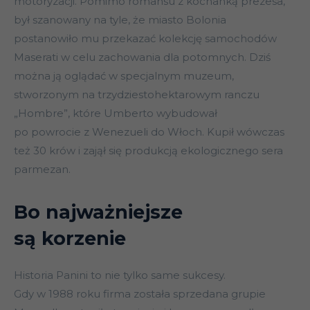
motoryzacji. Pomimo romansu z kochanką prezesa,
był szanowany na tyle, że miasto Bolonia
postanowiło mu przekazać kolekcję samochodów
Maserati w celu zachowania dla potomnych. Dziś
można ją oglądać w specjalnym muzeum,
stworzonym na trzydziestohektarowym ranczu
„Hombre”, które Umberto wybudował
po powrocie z Wenezueli do Włoch. Kupił wówczas
też 30 krów i zajął się produkcją ekologicznego sera
parmezan.
Bo najważniejsze
są korzenie
Historia Panini to nie tylko same sukcesy.
Gdy w 1988 roku firma została sprzedana grupie