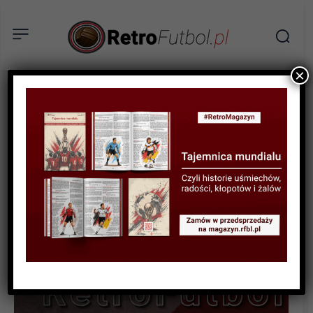
×
STATYSTYKI FUTBOLOWE
STATYSTYKI KLUBOWE
STATYSTYKI REPREZENTACJI
Kluby dla reprezentacji #13
(1997-2001)