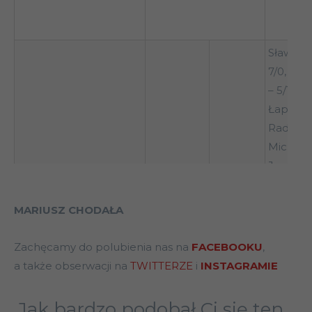
Sławomi
7/0, Mar
– 5/1, T
Łapiński 
Radosł
Michalsk
Jacek D
– 3/0, D
WIDZEW ŁÓDŹ
28
1
Gęsior – 
MARIUSZ CHODAŁA
Daniel 
1/0, Ark
Zachęcamy do polubienia nas na
FACEBOOKU
,
Onyszko 
a także obserwacji na
TWITTERZE
i
INSTAGRAMIE
Mirosła
Szymkow
Jak bardzo podobał Ci się ten