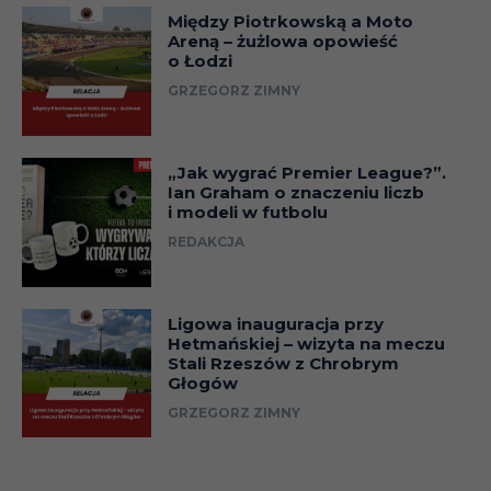
Między Piotrkowską a Moto
Tomasz 
Areną – żużlowa opowieść
MSV DUISBURG
7
2
o Łodzi
7/2
GRZEGORZ ZIMNY
Tomasz 
PSV EINDHOVEN
7
2
7/2
Krzyszto
„Jak wygrać Premier League?”.
RAPID WIEDEŃ
6
1
Ian Graham o znaczeniu liczb
Ratajczy
i modeli w futbolu
Adam L
REDAKCJA
BAYER 04
5
0
3/0, Ad
LEVERKUSEN
Matysek
Ligowa inauguracja przy
Tomasz
Hetmańskiej – wizyta na meczu
VfL BOCHUM
5
0
Stali Rzeszów z Chrobrym
– 5/0
Głogów
Tomasz 
GRZEGORZ ZIMNY
AJ AUXERRE
4
0
3/0, Mar
Kuźba – 