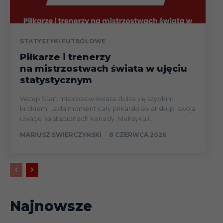
Kazimie
Węgrzyn 
Bogdan 
STATYSTYKI FUTBOLOWE
1/0
Piłkarze i trenerzy
Tomasz 
na mistrzostwach świata w ujęciu
3/0, Ma
statystycznym
Saganows
Wstęp Start mistrzostw świata zbliża się szybkim
ŁKS ŁÓDŹ
10
1
Mirosła
krokiem. Lada moment cały piłkarski świat skupi swoją
Trzeciak 
uwagę na stadionach Kanady, Meksyku i...
Bogusł
MARIUSZ ŚWIERCZYŃSKI
-
8 CZERWCA 2026
Wyparło
Piotr
SC BASTIA
8
0
Świercz
8/0
Najnowsze
Jerzy B
LASK LINZ
7
1
7/1