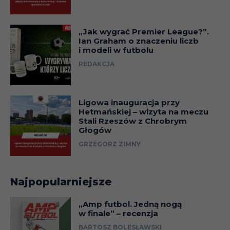
Mariusz
RUCH CHORZÓW
2
0
2/0
„Jak wygrać Premier League?”.
Ian Graham o znaczeniu liczb
Andrzej
AFC AJAX
1
0
i modeli w futbolu
1/0
REDAKCJA
Andrzej 
ALUMINIUM KONIN
1
0
1/0
Ligowa inauguracja przy
ATLÉTICO
Krzyszt
Hetmańskiej – wizyta na meczu
1
0
PARANAENSE
– 1/0
Stali Rzeszów z Chrobrym
Głogów
Jacek
GRZEGORZ ZIMNY
GKS BEŁCHATÓW
1
0
Krzynów
FEYENOORD
1
0
Jerzy Du
Najpopularniejsze
ROTTERDAM
Mariusz 
„Amp futbol. Jedną nogą
MOGI MIRIM EC
1
0
w finale” – recenzja
– 1/0
BARTOSZ BOLESŁAWSKI