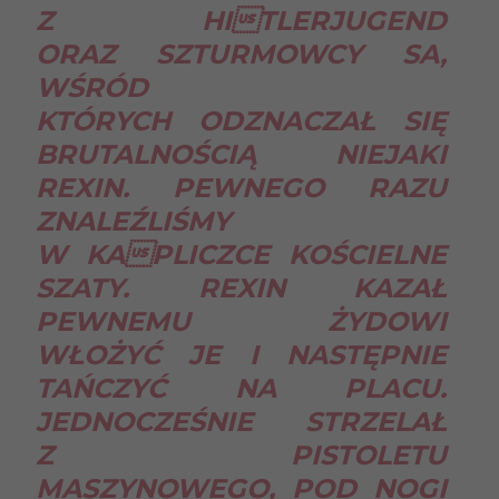
Z HITLERJUGEND
ORAZ SZTURMOWCY SA,
WŚRÓD
KTÓRYCH ODZNACZAŁ SIĘ
BRUTALNOŚCIĄ NIEJAKI
REXIN. PEWNEGO RAZU
ZNALEŹLIŚMY
W KAPLICZCE KOŚCIELNE
SZATY. REXIN KAZAŁ
PEWNEMU ŻYDOWI
WŁOŻYĆ JE I NASTĘPNIE
TAŃCZYĆ NA PLACU.
JEDNOCZEŚNIE STRZELAŁ
Z PISTOLETU
MASZYNOWEGO, POD NOGI