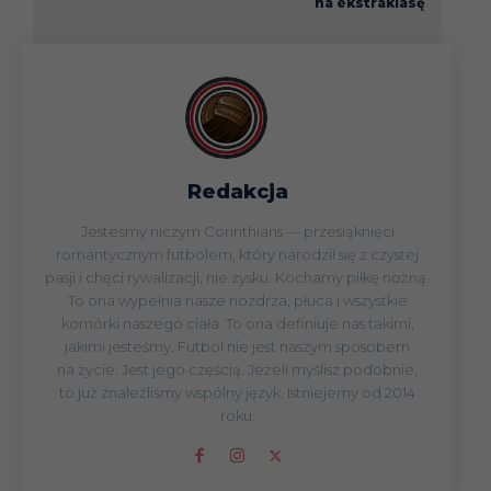
na ekstraklasę
Redakcja
Jesteśmy niczym Corinthians — przesiąknięci
romantycznym futbolem, który narodził się z czystej
pasji i chęci rywalizacji, nie zysku. Kochamy piłkę nożną.
To ona wypełnia nasze nozdrza, płuca i wszystkie
komórki naszego ciała. To ona definiuje nas takimi,
jakimi jesteśmy. Futbol nie jest naszym sposobem
na życie. Jest jego częścią. Jeżeli myślisz podobnie,
to już znaleźliśmy wspólny język. Istniejemy od 2014
roku.