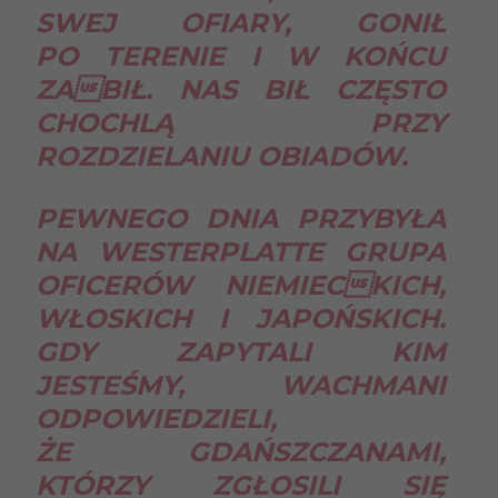
SWEJ OFIARY, GONIŁ
PO TERENIE I W KOŃCU
ZABIŁ. NAS BIŁ CZĘSTO
CHOCHLĄ PRZY
ROZDZIELANIU OBIADÓW.
PEWNEGO DNIA PRZYBYŁA
NA WESTERPLATTE GRUPA
OFICERÓW NIEMIECKICH,
WŁOSKICH I JAPOŃSKICH.
GDY ZAPYTALI KIM
JESTEŚMY, WACHMANI
ODPOWIEDZIELI,
ŻE GDAŃSZCZANAMI,
KTÓRZY ZGŁOSILI SIĘ