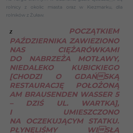
rolnicy z okolic miasta oraz w Kiezmarku, dla
rolników z Żuław.
POCZĄTKIEM
Z
PAŹDZIERNIKA ZAWIEZIONO
NAS CIĘŻARÓWKAMI
DO NABRZEŻA MOTŁAWY,
NIEDALEKO KUBICKIEGO
[CHODZI O GDAŃSKĄ
RESTAURACJĘ POŁOŻONĄ
AM BRAUSENDEN WASSER 5
– DZIŚ UL. WARTKA],
I UMIESZCZONO
NA OCZEKUJĄCYM STATKU.
PŁYNĘLIŚMY WISŁĄ