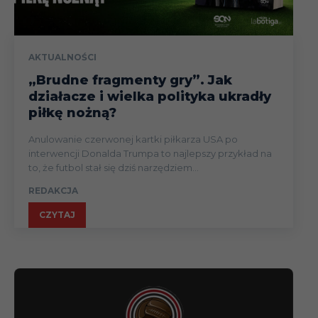
AKTUALNOŚCI
„Brudne fragmenty gry”. Jak
działacze i wielka polityka ukradły
piłkę nożną?
Anulowanie czerwonej kartki piłkarza USA po
interwencji Donalda Trumpa to najlepszy przykład na
to, że futbol stał się dziś narzędziem...
REDAKCJA
CZYTAJ