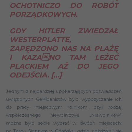
OCHOTNICZO DO ROBÓT
PORZĄDKOWYCH.
GDY HITLER ZWIEDZAŁ
WESTERPLATTE,
ZAPĘDZONO NAS NA PLAŻĘ
I KAZANO TAM LEŻEĆ
PLACKIEM AŻ DO JEGO
ODEJŚCIA. […]
Jednym z najbardziej upokarzających doświadczeń
uwięzionych Gedanistów było wypożyczanie ich
do pracy miejscowym rolnikom, czyli rodzaj
współczesnego niewolnictwa. „Niewolników”
można było sobie wybrać w dwóch miejscach:
na Targu Siennym w Gdańsku, gdzie zjeżdżali się