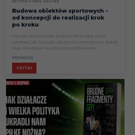
RETROFUTBOL EKSTRA
Budowa obiektów sportowych –
od koncepcji do realizacji krok
po kroku
Planując budowę hali, stadionu lub boiska, warto
wiedzieć, jak wygląda cały proces inwestycyjny. Każdy
etap ma wpływ na późniejsze użytkowanie...
REDAKCJA
CZYTAJ