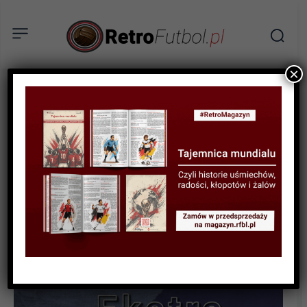
×
AKTUALNOŚCI
KS GEDANIA – fragmenty
#3