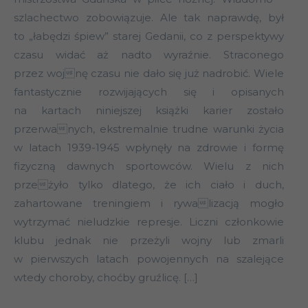
szlachectwo zobowiązuje. Ale tak naprawdę, był
to „łabędzi śpiew” starej Gedanii, co z perspektywy
czasu widać aż nadto wyraźnie. Straconego
przez wojnę czasu nie dało się już nadrobić. Wiele
fantastycznie rozwijających się i opisanych
na kartach niniejszej książki karier zostało
przerwanych, ekstremalnie trudne warunki życia
w latach 1939-1945 wpłynęły na zdrowie i formę
fizyczną dawnych sportowców. Wielu z nich
przeżyło tylko dlatego, że ich ciało i duch,
zahartowane treningiem i rywalizacją mogło
wytrzymać nieludzkie represje. Liczni członkowie
klubu jednak nie przeżyli wojny lub zmarli
w pierwszych latach powojennych na szalejące
wtedy choroby, choćby gruźlicę. […]