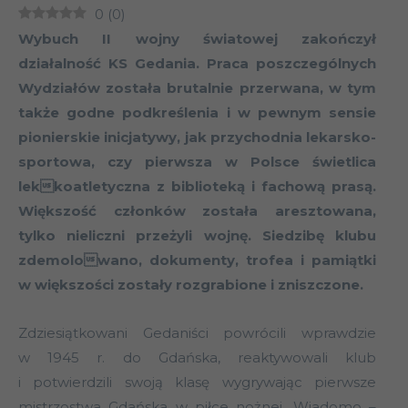
0
(
0
)
Wybuch II wojny światowej zakończył
działalność KS Gedania. Praca poszczególnych
Wydziałów została brutalnie przerwana, w tym
także godne podkreślenia i w pewnym sensie
pionierskie inicjatywy, jak przychodnia lekarsko-
sportowa, czy pierwsza w Polsce świetlica
lekkoatletyczna z biblioteką i fachową prasą.
Większość członków została aresztowana,
tylko nieliczni przeżyli wojnę. Siedzibę klubu
zdemolowano, dokumenty, trofea i pamiątki
w większości zostały rozgrabione i zniszczone.
Zdziesiątkowani Gedaniści powrócili wprawdzie
w 1945 r. do Gdańska, reaktywowali klub
i potwierdzili swoją klasę wygrywając pierwsze
mistrzostwa Gdańska w piłce nożnej. Wiadomo –