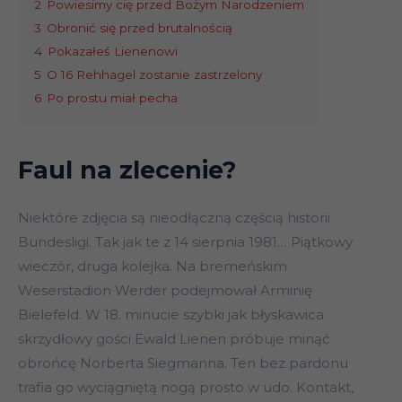
2
Powiesimy cię przed Bożym Narodzeniem
3
Obronić się przed brutalnością
4
Pokazałeś Lienenowi
5
O 16 Rehhagel zostanie zastrzelony
6
Po prostu miał pecha
Faul na zlecenie?
Niektóre zdjęcia są nieodłączną częścią historii
Bundesligi. Tak jak te z 14 sierpnia 1981… Piątkowy
wieczór, druga kolejka. Na bremeńskim
Weserstadion Werder podejmował Arminię
Bielefeld. W 18. minucie szybki jak błyskawica
skrzydłowy gości Ewald Lienen próbuje minąć
obrońcę Norberta Siegmanna. Ten bez pardonu
trafia go wyciągniętą nogą prosto w udo. Kontakt,