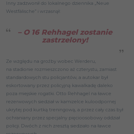
Inny zadzwonił do lokalnego dziennika „Neue
Westfälische” i wrzasnął:
– O 16 Rehhagel zostanie
zastrzelony!
Ze względu na groźby wobec Werderu,
na stadionie rozmieszczono aż czterystu, zamiast
standardowych stu policjantów, a autokar był
eskortowany przez policyjną kawalkadę daleko
poza miejskie rogatki. Otto Rehhagel na ławce
rezerwowych siedział w kamizelce kuloodpornej
ukrytej pod kurtką treningową, a przez cały czas był
ochraniany przez specjalny pięcioosobowy oddział
policji. Dwóch z nich zresztą siedziało na ławce
rezerwowych.