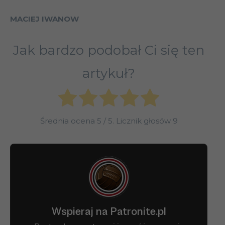
MACIEJ IWANOW
Jak bardzo podobał Ci się ten
artykuł?
Średnia ocena
5
/ 5. Licznik głosów
9