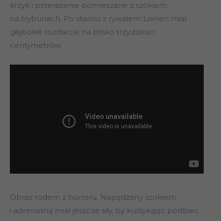
krzyk i przerażenie pomieszane z szokiem
na trybunach. Po starciu z rywalem Lienen miał
głębokie rozdarcie na blisko trzydzieści
centymetrów.
Obraz rodem z horroru. Napędzany szokiem
i adrenaliną miał jeszcze siły, by kuśtykając podbiec