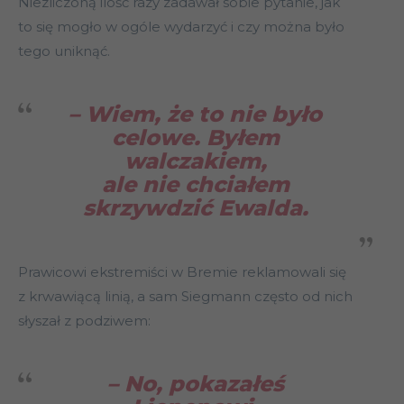
Niezliczoną ilość razy zadawał sobie pytanie, jak
to się mogło w ogóle wydarzyć i czy można było
tego uniknąć.
– Wiem, że to nie było
celowe. Byłem
walczakiem,
ale nie chciałem
skrzywdzić Ewalda.
Prawicowi ekstremiści w Bremie reklamowali się
z krwawiącą linią, a sam Siegmann często od nich
słyszał z podziwem:
– No, pokazałeś