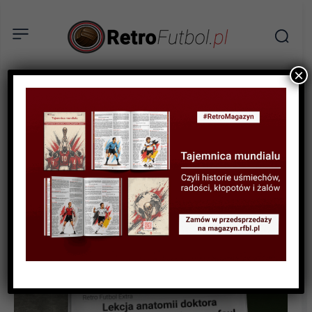
×
HISTORYCZNE MECZE
Lekcja anatomii doktora
Siegmanna, czyli najgorszy
faul w historii Bundesligi