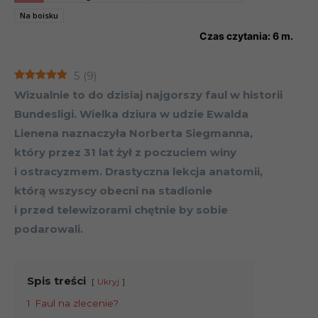
Na boisku
Czas czytania:
6
m.
5
(
9
)
Wizualnie to do dzisiaj najgorszy faul w historii
Bundesligi. Wielka dziura w udzie Ewalda
Lienena naznaczyła Norberta Siegmanna,
który przez 31 lat żył z poczuciem winy
i ostracyzmem. Drastyczna lekcja anatomii,
którą wszyscy obecni na stadionie
i przed telewizorami chętnie by sobie
podarowali.
Spis treści
Ukryj
1
Faul na zlecenie?