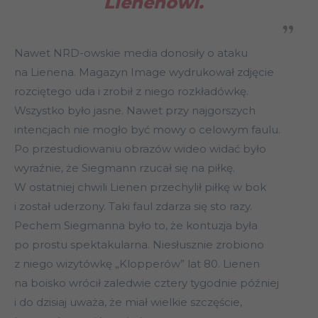
Lienenowi
.
Nawet NRD-owskie media donosiły o ataku
na Lienena. Magazyn Image wydrukował zdjęcie
rozciętego uda i zrobił z niego rozkładówkę.
Wszystko było jasne. Nawet przy najgorszych
intencjach nie mogło być mowy o celowym faulu.
Po przestudiowaniu obrazów wideo widać było
wyraźnie, że Siegmann rzucał się na piłkę.
W ostatniej chwili Lienen przechylił piłkę w bok
i został uderzony. Taki faul zdarza się sto razy.
Pechem Siegmanna było to, że kontuzja była
po prostu spektakularna. Niesłusznie zrobiono
z niego wizytówkę „Klopperów” lat 80. Lienen
na boisko wrócił zaledwie cztery tygodnie później
i do dzisiaj uważa, że miał wielkie szczęście,