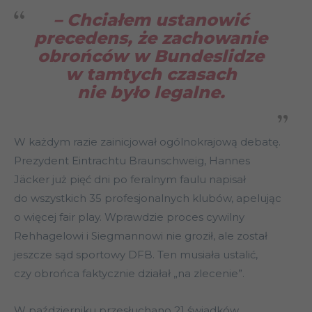
– Chciałem ustanowić
precedens, że zachowanie
obrońców w Bundeslidze
w tamtych czasach
nie było legalne.
W każdym razie zainicjował ogólnokrajową debatę.
Prezydent Eintrachtu Braunschweig, Hannes
Jäcker już pięć dni po feralnym faulu napisał
do wszystkich 35 profesjonalnych klubów, apelując
o więcej fair play. Wprawdzie proces cywilny
Rehhagelowi i Siegmannowi nie groził, ale został
jeszcze sąd sportowy DFB. Ten musiała ustalić,
czy obrońca faktycznie działał „na zlecenie”.
W październiku przesłuchano 21 świadków