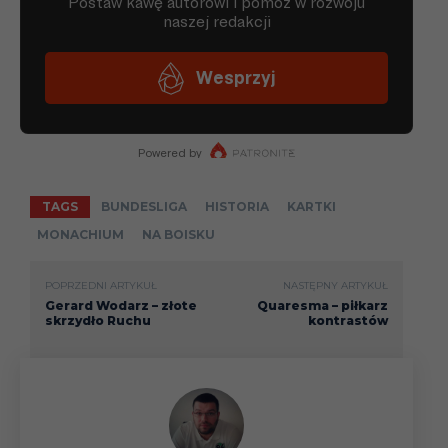
TAGS
BUNDESLIGA
HISTORIA
KARTKI
MONACHIUM
NA BOISKU
POPRZEDNI ARTYKUŁ
NASTĘPNY ARTYKUŁ
Gerard Wodarz – złote
Quaresma – piłkarz
skrzydło Ruchu
kontrastów