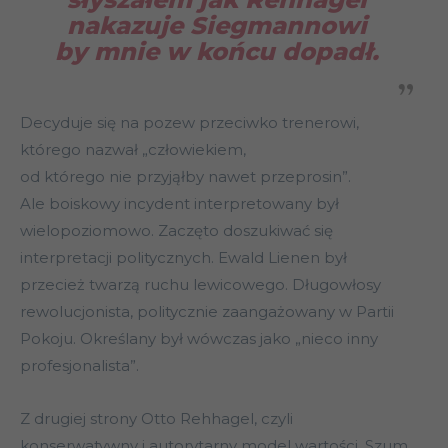
nakazuje Siegmannowi
by mnie w końcu dopadł.
Decyduje się na pozew przeciwko trenerowi,
którego nazwał „człowiekiem,
od którego nie przyjąłby nawet przeprosin”.
Ale boiskowy incydent interpretowany był
wielopoziomowo. Zaczęto doszukiwać się
interpretacji politycznych. Ewald Lienen był
przecież twarzą ruchu lewicowego. Długowłosy
rewolucjonista, politycznie zaangażowany w Partii
Pokoju. Określany był wówczas jako „nieco inny
profesjonalista”.
Z drugiej strony Otto Rehhagel, czyli
konserwatywny i autorytarny model wartości. Szum