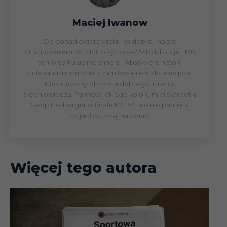
Maciej Iwanow
Od ponad ćwierć wieku na dobre i na złe
z Hannoverem 96. Motto życiowe? "Kto kibicuje H96,
ten w cyrku się nie śmieje". Absolwent historii
z nienaturalnym wręcz zamiłowaniem do anegdot.
Niestrudzony obrońca dobrego imienia
średniowiecza. Pamięta jakiego koloru miał skarpetki
Sepp Herberger w finale MŚ '54, ale nie pamięta
co jadł wczoraj na obiad.
Więcej tego autora