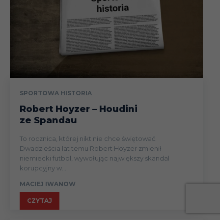
SPORTOWA HISTORIA
Robert Hoyzer – Houdini
ze Spandau
To rocznica, której nikt nie chce świętować.
Dwadzieścia lat temu Robert Hoyzer zmienił
niemiecki futbol, wywołując największy skandal
korupcyjny w...
MACIEJ IWANOW
CZYTAJ