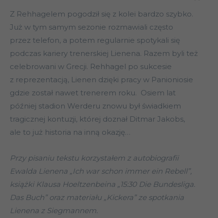
Z Rehhagelem pogodził się z kolei bardzo szybko.
Już w tym samym sezonie rozmawiali często
przez telefon, a potem regularnie spotykali się
podczas kariery trenerskiej Lienena. Razem byli też
celebrowani w Grecji. Rehhagel po sukcesie
z reprezentacją, Lienen dzięki pracy w Panioniosie
gdzie został nawet trenerem roku. Osiem lat
później stadion Werderu znowu był świadkiem
tragicznej kontuzji, której doznał Ditmar Jakobs,
ale to już historia na inną okazję…
Przy pisaniu tekstu korzystałem z autobiografii
Ewalda Lienena „Ich war schon immer ein Rebell”,
książki Klausa Hoeltzenbeina „15:30 Die Bundesliga.
Das Buch” oraz materiału „Kickera” ze spotkania
Lienena z Siegmannem.