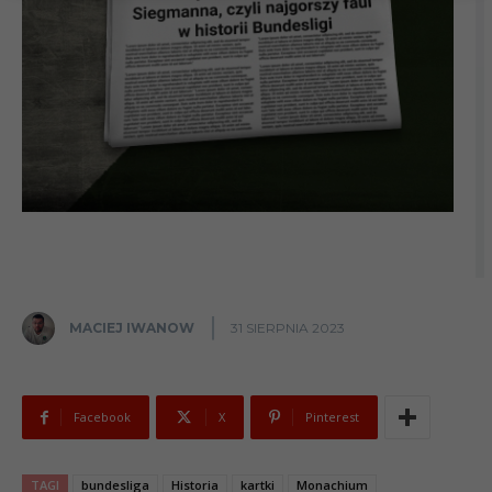
MACIEJ IWANOW
31 SIERPNIA 2023
Facebook
X
Pinterest
TAGI
bundesliga
Historia
kartki
Monachium