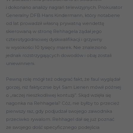
i dokonano analizy nagrań telewizyjnych. Prokurator
Generalny DFB Hans Kindermann, który notabene
od lat prowadził własną prywatną wendettę
skierowaną w stronę Rehhagela żądał jego
czterotygodniowej dyskwalifikacji i grzywny
w wysokości 10 tysięcy marek. Nie znaleziono
jednak rozstrzygających dowodów i obaj zostali
uniewinnieni.
Pewną rolę mógł też odegrać fakt, że faul wyglądał
gorzej, niż faktycznie był. Sam Lienen mówił później
o „raczej nieszkodliwej kontuzji”. Skąd wzięła się
nagonka na Rehhagela? Cóż, nie byłby to przecież
pierwszy raz, gdy podjudzał swojego zawodnika
przeciwko rywalom. Rehhagel dał się już poznać
ze swojego dość specyficznego podejścia