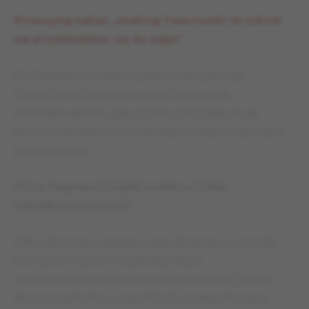
Przeczytaj także: „Andrzej Twarowski: W szkole
nie przykładałem się do zajęć”
Do Roberta wróciliśmy półtora roku później.
Tłumaczyłem ją kilka miesięcy i naprawdę
nie brakowało dni, gdy czułem, jak trzęsą mi się
dłonie. Ładunek emocji zawarty w książce był wręcz
przytłaczający.
Który fragment książki zrobił na Tobie
największe wrażenie?
Zdecydowanie wszystkie opisy dotyczące córeczki.
Sam jestem ojcem trzyletniej Marysi
i nie wyobrażam sobie cierpienia Roberta i Teresy.
Siła tej książki tkwi w aspektach pozasportowych