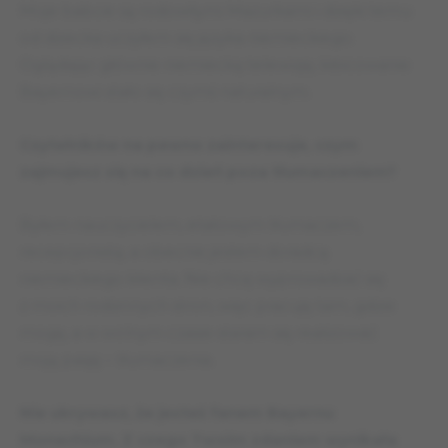
Moje babcie są rodowitymi Mazurkami i dzięki temu
od dziecka uczyłem się języka niemieckiego.
Oglądając głównie niemiecką telewizję, kibicowanie
Bayernowi stało się czymś naturalnym.
Czytelników na pewno zainteresuje, czym
zajmujesz się na co dzień poza tłumaczeniem?
Byłem nauczycielem, etatowym tłumaczem,
recepcjonistą, a obecnie jestem doradcą
niemieckiego klienta. Nie chcę wyprowadzać się
z moich rodzinnych stron, więc pracuję tam, gdzie
mogę, a w wolnym czasie staram się realizować
moją pasję – tłumaczenia.
Nie ukrywasz, że jesteś fanem Bayernu
Monachium. Z czego Twoim zdaniem wynikała