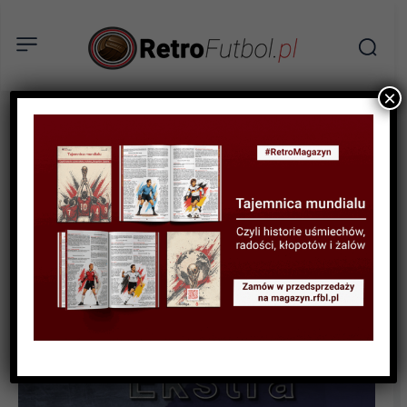
×
WYWIAD
Wywiad: Michał Jeziorny