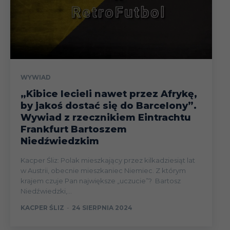
WYWIAD
„Kibice lecieli nawet przez Afrykę,
by jakoś dostać się do Barcelony”.
Wywiad z rzecznikiem Eintrachtu
Frankfurt Bartoszem
Niedźwiedzkim
Kacper Śliz: Polak mieszkający przez kilkadziesiąt lat
w Austrii, obecnie mieszkaniec Niemiec. Z którym
krajem czuje Pan największe „uczucie”? Bartosz
Niedźwiedzki,...
KACPER ŚLIZ
-
24 SIERPNIA 2024