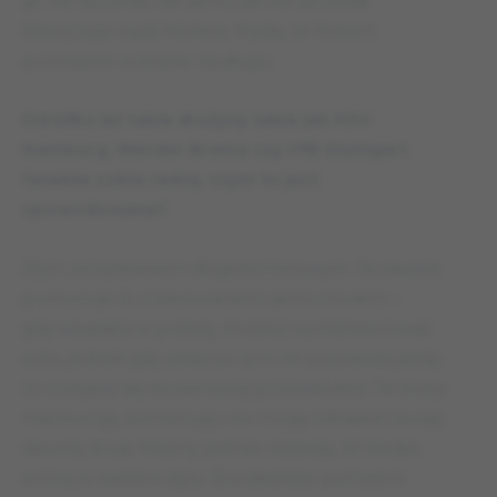
go nie sprzeda, tak samo, jak nie sprzedał
Ribery’ego bądź Müllera. Myślę, że Robert
pozostanie w klubie na długo.
Od kilku lat takie drużyny takie jak HSV
Hamburg, Werder Brema czy VfB Stuttgart
fatalnie sobie radzą, czym to jest
spowodowane?
Złym zarządzaniem długoterminowym. Ja zawsze
porównuje to z kierowaniem samochodem –
gdy wpadasz w poślizg, możesz wymanewrować
auto, jednak gdy zaraz po tym nie poprawisz jazdy,
to rozbijesz się na pierwszej przeszkodzie. Te kluby
manewrują, kombinują i nie mogą odnaleźć swojej
dawnej drogi. Miejmy jednak nadzieję, że kiedyś
wrócą w wielkim stylu. Bundeslidze potrzebni