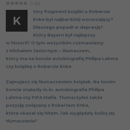
0
(
0
)
tóry fragment książki o Robercie
K
Enke był najbardziej wzruszający?
Dlaczego popadł w depresję?
Który Bayern był najlepszy
w historii? O tym wszystkim rozmawiamy
z Michałem Jeziornym – tłumaczem,
który ma na koncie autobiografię Philipa Lahma
czy książkę o Robercie Enke.
Zajmujesz się tłumaczeniem książek. Na twoim
koncie znalazły m.in. autobiografia Philipa
Lahma czy FIFA Mafia. Tłumaczyłeś także
pozycję związaną z Robertem Enke,
która okazał się hitem. Jak wyglądały kulisy jej
tłumaczenia?