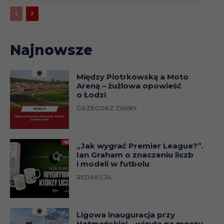
Najnowsze
Między Piotrkowską a Moto
Areną – żużlowa opowieść
o Łodzi
GRZEGORZ ZIMNY
„Jak wygrać Premier League?”.
Ian Graham o znaczeniu liczb
i modeli w futbolu
REDAKCJA
Ligowa inauguracja przy
Hetmańskiej – wizyta na meczu