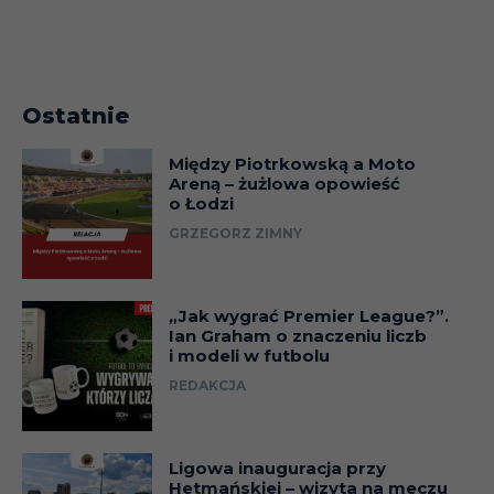
Ostatnie
Między Piotrkowską a Moto
Areną – żużlowa opowieść
o Łodzi
GRZEGORZ ZIMNY
„Jak wygrać Premier League?”.
Ian Graham o znaczeniu liczb
i modeli w futbolu
REDAKCJA
Ligowa inauguracja przy
Hetmańskiej – wizyta na meczu