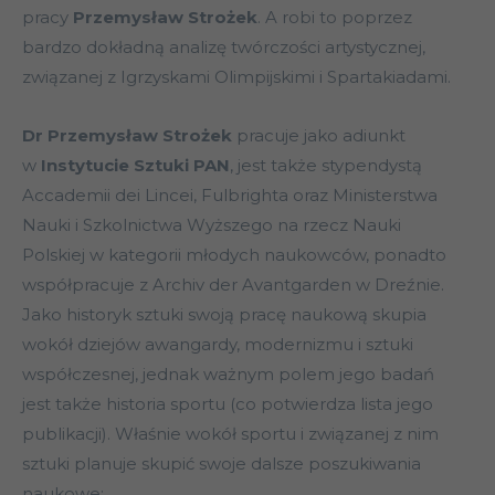
pracy
Przemysław Strożek
. A robi to poprzez
bardzo dokładną analizę twórczości artystycznej,
związanej z Igrzyskami Olimpijskimi i Spartakiadami.
Dr Przemysław Strożek
pracuje jako adiunkt
w
Instytucie Sztuki PAN
, jest także stypendystą
Accademii dei Lincei, Fulbrighta oraz Ministerstwa
Nauki i Szkolnictwa Wyższego na rzecz Nauki
Polskiej w kategorii młodych naukowców, ponadto
współpracuje z Archiv der Avantgarden w Dreźnie.
Jako historyk sztuki swoją pracę naukową skupia
wokół dziejów awangardy, modernizmu i sztuki
współczesnej, jednak ważnym polem jego badań
jest także historia sportu (co potwierdza lista jego
publikacji). Właśnie wokół sportu i związanej z nim
sztuki planuje skupić swoje dalsze poszukiwania
naukowe: