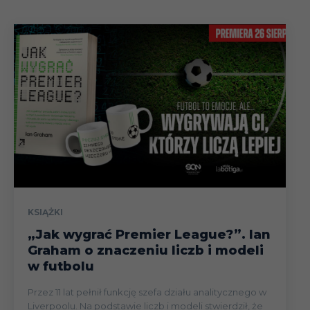
KSIĄŻKI
„Jak wygrać Premier League?”. Ian
Graham o znaczeniu liczb i modeli
w futbolu
Przez 11 lat pełnił funkcję szefa działu analitycznego w
Liverpoolu. Na podstawie liczb i modeli stwierdził, że