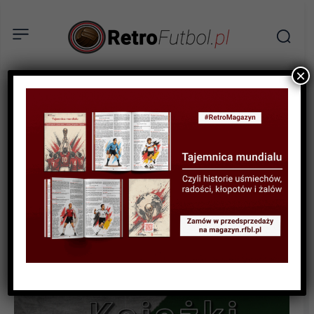
×
KSIĄŻKI
RECENZJA
„Modernizm – sport –
polityka” – recenzja