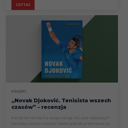
CZYTAJ
KSIĄŻKI
„Novak Djoković. Tenisista wszech
czasów” – recenzja
Każdy fan tenisa ma swoją wersję, kto jest najlepszym
tenisistą wszech czasów. Wiele jednak przemawia za