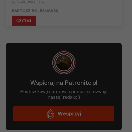
tym, że jest nim...
BARTOSZ BOLESŁAWSKI
CZYTAJ