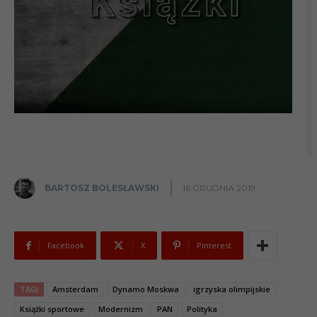
BARTOSZ BOLESŁAWSKI
16 GRUDNIA 2019
Facebook
X
Pinterest
TAGI
Amsterdam
Dynamo Moskwa
igrzyska olimpijskie
Książki sportowe
Modernizm
PAN
Polityka