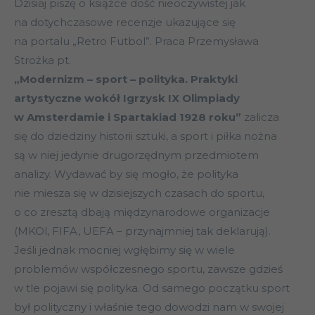
Dzisiaj piszę o książce dość nieoczywistej jak
na dotychczasowe recenzje ukazujące się
na portalu „Retro Futbol”. Praca Przemysława
Strożka pt.
„Modernizm – sport – polityka. Praktyki
artystyczne wokół Igrzysk IX Olimpiady
w Amsterdamie i Spartakiad 1928 roku”
zalicza
się do dziedziny historii sztuki, a sport i piłka nożna
są w niej jedynie drugorzędnym przedmiotem
analizy. Wydawać by się mogło, że polityka
nie miesza się w dzisiejszych czasach do sportu,
o co zresztą dbają międzynarodowe organizacje
(MKOl, FIFA, UEFA – przynajmniej tak deklarują).
Jeśli jednak mocniej wgłębimy się w wiele
problemów współczesnego sportu, zawsze gdzieś
w tle pojawi się polityka. Od samego początku sport
był polityczny i właśnie tego dowodzi nam w swojej