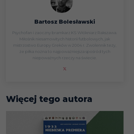
Bartosz Bolesławski
Psychofan i zaoczny bramkarz KS Włókniarz Rakszawa.
Miłośnik niesamowitych historii futbolowych, jak
mistrzostwo Europy Greków w 2004 r. Zwolennik tezy,
że piłka nożna to najpoważniejsza spośród tych
niepoważnych rzeczy na świecie.
Więcej tego autora