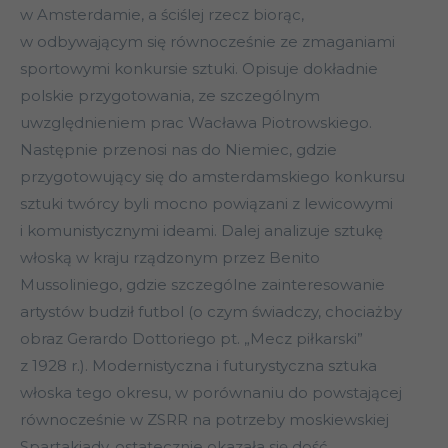
w Amsterdamie, a ściślej rzecz biorąc,
w odbywającym się równocześnie ze zmaganiami
sportowymi konkursie sztuki. Opisuje dokładnie
polskie przygotowania, ze szczególnym
uwzględnieniem prac Wacława Piotrowskiego.
Następnie przenosi nas do Niemiec, gdzie
przygotowujący się do amsterdamskiego konkursu
sztuki twórcy byli mocno powiązani z lewicowymi
i komunistycznymi ideami. Dalej analizuje sztukę
włoską w kraju rządzonym przez Benito
Mussoliniego, gdzie szczególne zainteresowanie
artystów budził futbol (o czym świadczy, chociażby
obraz Gerardo Dottoriego pt. „Mecz piłkarski”
z 1928 r.). Modernistyczna i futurystyczna sztuka
włoska tego okresu, w porównaniu do powstającej
równocześnie w ZSRR na potrzeby moskiewskiej
Spartakiady, ostatecznie okazała się dość