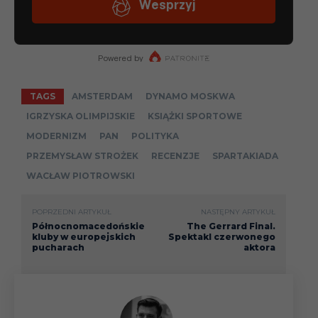
TAGS
AMSTERDAM
DYNAMO MOSKWA
IGRZYSKA OLIMPIJSKIE
KSIĄŻKI SPORTOWE
MODERNIZM
PAN
POLITYKA
PRZEMYSŁAW STROŻEK
RECENZJE
SPARTAKIADA
WACŁAW PIOTROWSKI
POPRZEDNI ARTYKUŁ
NASTĘPNY ARTYKUŁ
Północnomacedońskie
The Gerrard Final.
kluby w europejskich
Spektakl czerwonego
pucharach
aktora