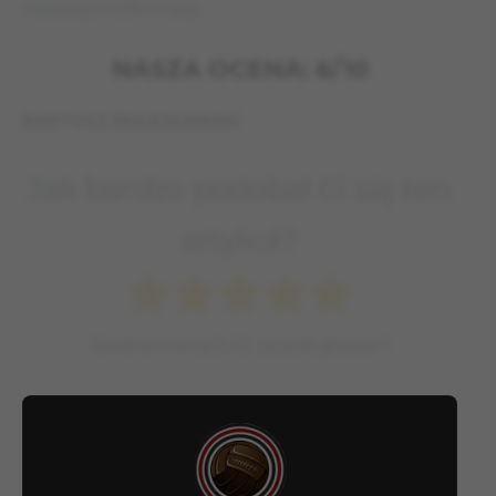
ciekawych informacji.
NASZA OCENA: 6/10
BARTOSZ BOLESŁAWSKI
Jak bardzo podobał Ci się ten
artykuł?
Średnia ocena
5
/ 5. Licznik głosów
1