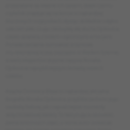
przeplatane są właśnie ich opisem, dzięki czemu
czytelnik znajduje się na korcie w najbardziej
kluczowych rozgrywkach, słysząc dokładnie odgłos
uderzeń piłki, czując niezwykłą siłę ducha Djokovica,
często splątaną z bólem i ogromnymi emocjami.
Ponadprzeciętna wytrwałość przyniosła
mu rekordową liczbę zwycięstw w Wielkim Szlemie,
a wielu ekspertów słusznie nazywa Novaka
Djokovicia najwybitniejszym tenisistą wszech
czasów.
Książka Dominica Blissa to najbardziej aktualna
biografia Novaka Djokovica, przybliża zarówno jego
osobistą historię, jak i najważniejsze momenty
dotychczasowej kariery. To fascynująca opowieść,
pełna kolorowych zdjęć, w której autor pokazuje