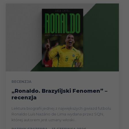
RECENZJA
„Ronaldo. Brazylijski Fenomen” –
recenzja
Lektura biografii jednej z największych gwiazd futbolu
Ronaldo Luís Nazário de Lima wydana przez SQN,
której autorem jest uznany włoski...