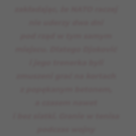
zakładając, że NATO raczej
nie uderzy dwa dni
pod rząd w tym samym
miejscu. Dlatego Djoković
i jego trenerka byli
zmuszeni grać na kortach
z popękanym betonem,
a czasem nawet
i bez siatki. Granie w tenisa
podczas wojny