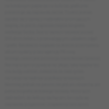
na kredowym papierze i w kolorze, graficznie
prezentuje się naprawdę zacnie. Trudno jednak
zgodzić się z opinią z materiałów promujących
książkę, że jest to najobszerniejsza biografia
wielkiego Serba. Jest to raptem niewiele ponad
200 stron tekstu, z przeważającym udziałem zdjęć
i grafik. Bardziej to wygląda na dobrze przemyślany
album wydany przez agencję PR-ową,
którego celem jest promocja marki Novak Djoković.
Nie ma w tym oczywiście nic złego, taka książka też
ma swoją wartość, zwłaszcza że nasz rynek
nie cierpi na nadmiar publikacji tenisowych.
Niemniej jednak na pewno nie jest ani obszerna, ani
pełna biografia serbskiego tenisisty. Mimo tych
zastrzeżeń, do lektury zachęcam, bo czyta się
naprawdę przyjemnie i znajdziemy tam sporo