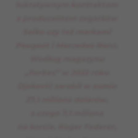
lukratywnym kontraktom
z producentem zegarków
Seiko czy też markami
Peugeot i Mercedes-Benz.
Według magazynu
„Forbes” w 2022 roku
Djoković zarobił w sumie
27,1 miliona dolarów,
z czego 7,1 miliona
na korcie. Roger Federer,