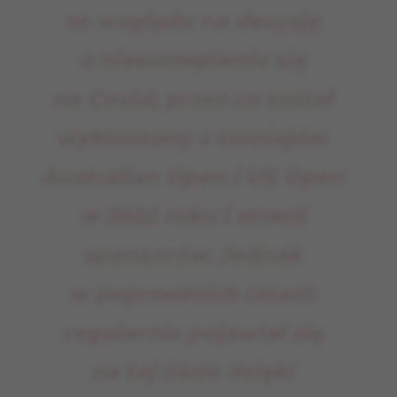
ze względu na decyzję
o nieszczepieniu się
na Covid, przez co został
wykluczony z turniejów
Australian Open i US Open
w 2022 roku i stracił
sponsorów. Jednak
w poprzednich latach
regularnie pojawiał się
na tej liście dzięki