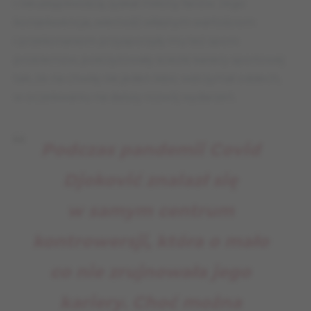
i nieustępliwością zyskał miliony fanów. Jego
konsekwencja, wierność własnym wartościom
i przekonaniom przysporzyły mu też sporo
problemów, pokrzyżowały ścieżki kariery sportowej
tak, że na chwilę nie jeden kibic wstrzymał oddech,
w oczekiwaniu na dalszy rozwój wydarzeń.
Podczas pandemii Covid
Djoković znalazł się
w samym centrum
kontrowersji, która o mało
co nie zrujnowała jego
kariery. Choć można