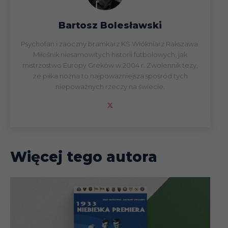
Bartosz Bolesławski
Psychofan i zaoczny bramkarz KS Włókniarz Rakszawa.
Miłośnik niesamowitych historii futbolowych, jak
mistrzostwo Europy Greków w 2004 r. Zwolennik tezy,
że piłka nożna to najpoważniejsza spośród tych
niepoważnych rzeczy na świecie.
Więcej tego autora