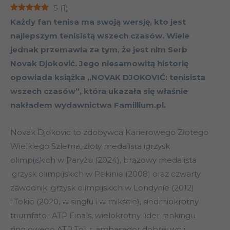
5
(
1
)
Każdy fan tenisa ma swoją wersję, kto jest
najlepszym tenisistą wszech czasów. Wiele
jednak przemawia za tym, że jest nim Serb
Novak Djoković. Jego niesamowitą historię
opowiada książka „NOVAK DJOKOVIĆ: tenisista
wszech czasów”, która ukazała się właśnie
nakładem wydawnictwa Famillium.pl.
Novak Djokovic to zdobywca Karierowego Złotego
Wielkiego Szlema, złoty medalista igrzysk
olimpijskich w Paryżu (2024), brązowy medalista
igrzysk olimpijskich w Pekinie (2008) oraz czwarty
zawodnik igrzysk olimpijskich w Londynie (2012)
i Tokio (2020, w singlu i w mikście), siedmiokrotny
triumfator ATP Finals, wielokrotny lider rankingu
singlowego ATP Tour, ambasador dobrej woli