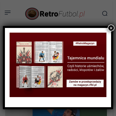
×
KSIĄŻKI
RECENZJA
„Novak Djoković. Tenisista
wszech czasów” – recenzja