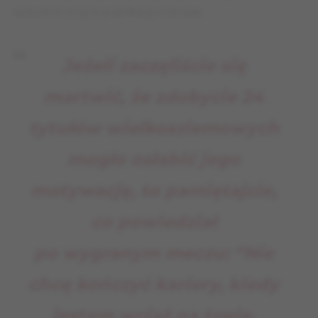
autorem innych publikacji o tenisie.
Jeżeli zaczęliście się
martwić, że zdobycie 24
tytułów wielkoszlemowych
mogło osłabić jego
motywację, to pamiętajcie,
co powiedział
po wygranym meczu: “Nie
chcę kończyć kariery, kiedy
jestem wciąż na topie,