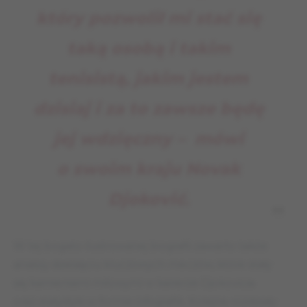
który pozwolił mi stać się
taką osobą i takim
tenisistą, jakim jestem
dzisiaj i za to zawsze będę
jej wdzięczny
– mówi
o swoim kraju Novak
Djoković
.
W tej bogato ilustrowanej biografii zawarto także
analizy dziesięciu kluczowych meczów, które stały
się kamieniami milowymi w karierze Djokovicia
oraz statystyki w formie infografik. Kolejne rozdziały