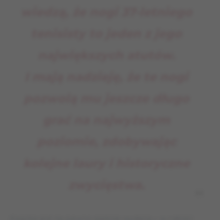
wiedzą, że nogi 37-letniego
tenisisty to jeden z jego
największych atutów.
I mają nadzieję, że te nogi
pozwolą mu jeszcze długo
grać na najwyższym
poziomie, zdobywając
kolejne laury i historyczne
zwycięstwa
.
Książka jest na pewno pięknie wydana – w całości