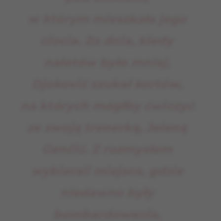
w którym mieszkała jego
ciocia. Za dnia, kiedy
nalotów było mniej,
Djoković szukał kortów,
na których mógłby ćwiczyć
ze swoją trenerką, Jeleną
Genčić. Z rozmysłem
wybierali miejsca, gdzie
niedawno były
bombardowania,