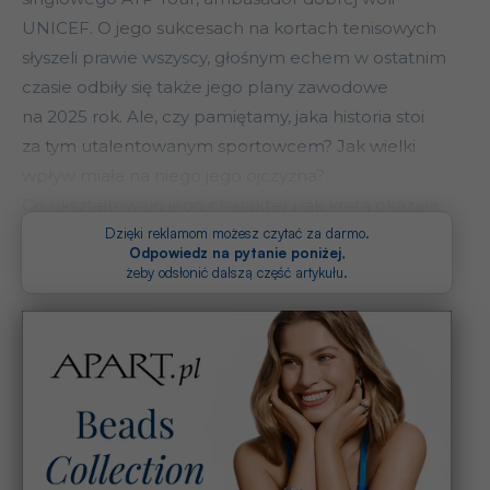
UNICEF. O jego sukcesach na kortach tenisowych
słyszeli prawie wszyscy, głośnym echem w ostatnim
czasie odbiły się także jego plany zawodowe
na 2025 rok. Ale, czy pamiętamy, jaka historia stoi
za tym utalentowanym sportowcem? Jak wielki
wpływ miała na niego jego ojczyzna?
Co ukształtowało jego charakter i jak kręta okazała
się droga do sukcesu?
Dzięki reklamom możesz czytać za darmo.
Odpowiedz na pytanie poniżej
,
żeby odsłonić dalszą część artykułu.