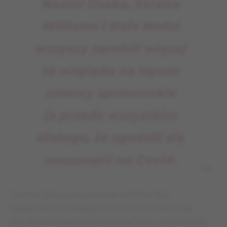
Naomi Osaka, Serena
Williams i Rafa Nadal
wszyscy zarobili więcej
ze względu na lepsze
umowy sponsorskie
(a przede wszystkim
dlatego, że zgodzili się
zaszczepić na Covid
.
Dominic Bliss pisze o tenisie od 25 lat. Był
redaktorem w magazynie Ace Tennis, pracował
jako korespondent dla Financial Times, jest również