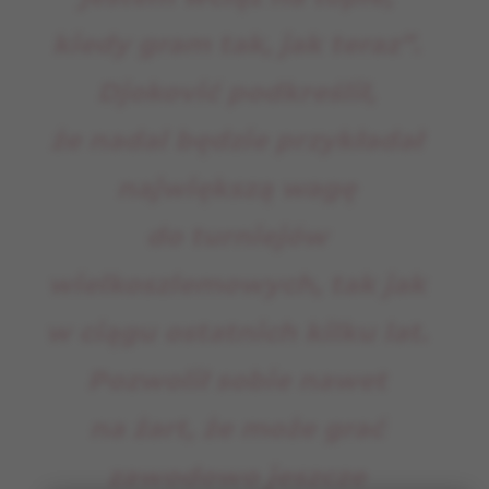
kiedy gram tak, jak teraz”.
Djoković podkreślił,
że nadal będzie przykładał
największą wagę
do turniejów
wielkoszlemowych, tak jak
w ciągu ostatnich kilku lat.
Pozwolił sobie nawet
na żart, że może grać
zawodowo jeszcze