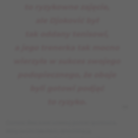
to ryzykowne zajęcie,
ale Djoković był
tak oddany tenisowi,
a jego trenerka tak mocno
wierzyła w sukces swojego
podopiecznego, że oboje
byli gotowi podjąć
to ryzyko.
Dominic Bliss kreśli wnikliwy portret sportowca,
który swoim talentem, determinacją