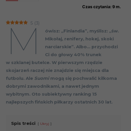
Czas czytania:
9
m.
M
5
(
3
)
ówisz: „Finlandia”, myślisz: „św.
Mikołaj, renifery, hokej, skoki
narciarskie”. Albo… przychodzi
Ci do głowy 40% trunek
w szklanej butelce. W pierwszym rzędzie
skojarzeń raczej nie znajdzie się miejsca dla
futbolu. Ale
Suomi
mogą się pochwalić kilkoma
dobrymi zawodnikami, a nawet jednym
wybitnym. Oto subiektywny ranking 15
najlepszych fińskich piłkarzy ostatnich 30 lat.
Spis treści
Ukryj