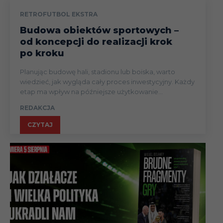
RETROFUTBOL EKSTRA
Budowa obiektów sportowych –
od koncepcji do realizacji krok
po kroku
Planując budowę hali, stadionu lub boiska, warto
wiedzieć, jak wygląda cały proces inwestycyjny. Każdy
etap ma wpływ na późniejsze użytkowanie...
REDAKCJA
CZYTAJ