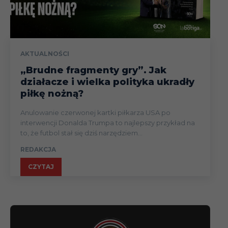
AKTUALNOŚCI
„Brudne fragmenty gry”. Jak
działacze i wielka polityka ukradły
piłkę nożną?
Anulowanie czerwonej kartki piłkarza USA po
interwencji Donalda Trumpa to najlepszy przykład na
to, że futbol stał się dziś narzędziem...
REDAKCJA
CZYTAJ