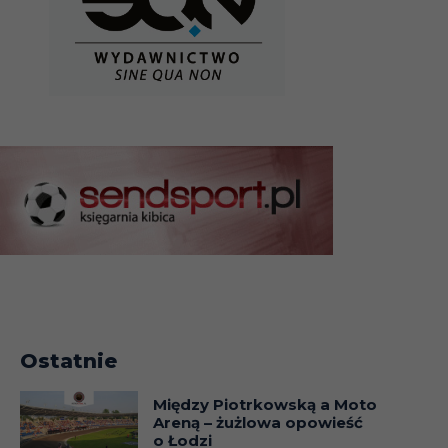
Ostatnie
Między Piotrkowską a Moto
Areną – żużlowa opowieść
o Łodzi