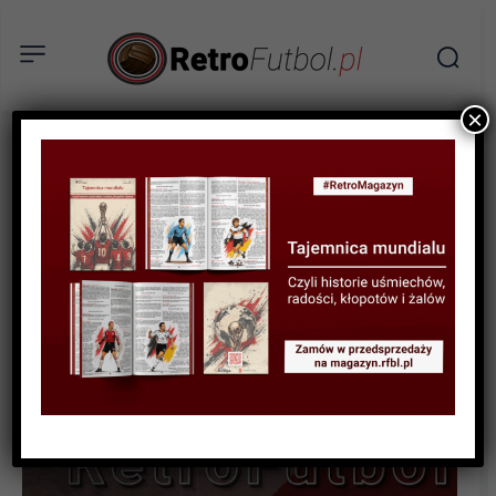
×
STATYSTYKI FUTBOLOWE
STATYSTYKI LIGOWE
STATYSTYKI PIŁKARZY
Najlepsi strzelcy: Primera
Division 1928 – 2015