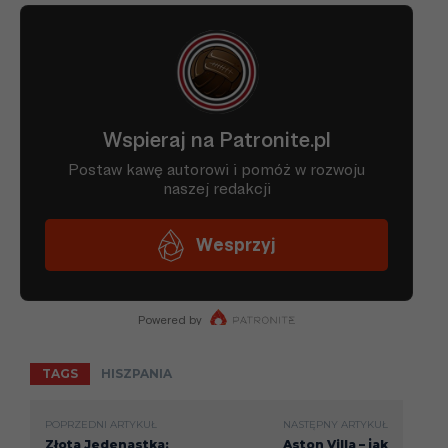
TAGS
HISZPANIA
POPRZEDNI ARTYKUŁ
NASTĘPNY ARTYKUŁ
Złota Jedenastka:
Aston Villa – jak