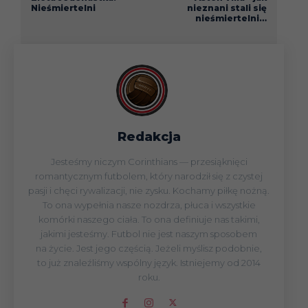
Nieśmiertelni
nieznani stali się
nieśmiertelni…
Redakcja
Jesteśmy niczym Corinthians — przesiąknięci
romantycznym futbolem, który narodził się z czystej
pasji i chęci rywalizacji, nie zysku. Kochamy piłkę nożną.
To ona wypełnia nasze nozdrza, płuca i wszystkie
komórki naszego ciała. To ona definiuje nas takimi,
jakimi jesteśmy. Futbol nie jest naszym sposobem
na życie. Jest jego częścią. Jeżeli myślisz podobnie,
to już znaleźliśmy wspólny język. Istniejemy od 2014
roku.