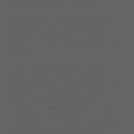
wycofywać. Brakowało nam dobrej reakcji.
Później szkoleniowiec Resovii wypowiedział kilka
enigmatycznych zdań na temat trenerskiego
środowiska. Został poproszony o rozwinięcie
tematu, lecz nie chciał niczego dodawać do swojej
wypowiedzi:
Chciałbym się podzielić dygresją. W naszym
zawodzie, niezwykle trudnym i wymagającym,
brakuje często szacunku i zdrowego podejścia. Jest
bardzo dużo ludzi, którzy po trupach zrobiliby
wszystko, żeby dojść do posady trenerskiej,
nie zważając na drugą osobę. Myślę, że w naszym
zawodzie jest to niedopuszczalne i nie powinniśmy
na to pozwalać. Trenerem się bywa, człowiekiem się
jest. Warto potrafić spojrzeć w lustro lub podać