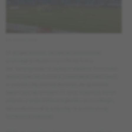
Fot. Grzegorz Zimny
W drugiej połowie zaczęła się zarysowywać
przewaga podopiecznych Piotra Kołca,
ale nie przynosiło to żadnych efektów. Końcówka
dostarczyła nieco emocji. Gospodarze trafili nawet
w poprzeczkę, później docisnęli, ale spotkanie
zakończyło się remisem 1:1. Artur Kosznicki, trener
zespołu z województwa kujawsko-pomorskiego,
tak podsumował tę potyczkę na pomeczowej
konferencji prasowej:
Myślę, że zagraliśmy dobrze w pierwszej połowie.