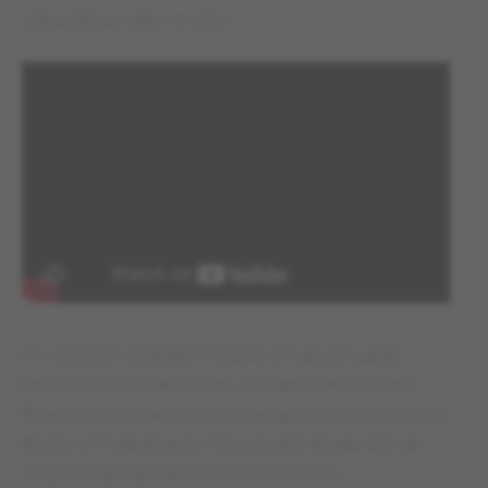
człowiekowi rękę na ulicy.
Po czterech kolejkach Betclic 2. Ligi prowadzi
beniaminek z Małopolski – Sandecja Nowy Sącz.
Należy też jednak zwrócić uwagę na dobre występy
drużyn z Podkarpacia. Resovia jest druga, trzecie
miejsce zajmuje zaś Stal Stalowa Wola,