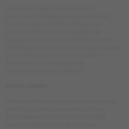
Na szczęście Wojsko Polskie dowodzone
przez Józefa Piłsudskiego zdołało powstrzymać
wroga. Zwycięstwo Polaków miało ogromne
znaczenie nie tylko dla losów naszego kraju.
Sprawiło bowiem, że Rzeczpospolita zachowała
niepodległość, a także uratowało Europę Zachodnią
przed brudnymi łapami komunizmu. Bitwa
Warszawska uznawana jest za jedną
z najważniejszych bitew w dziejach.
Resovia – Olimpia
Mecz zapowiadany we wstępie zaczął się lepiej dla
gości, którzy szybko ruszyli do ataku. Obrońcy
Resovii zaspali, co wykorzystał Dominik Frelek.
Kapitan przyjezdnych już w 8. minucie dał