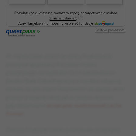
Rozwiązując questpassa, wyrażam zgodę na targetowanie reklam
(
zmiana ustawień
)
Dzięki targetowaniu możemy wspierać fundację
Polityka prywatności
W międzyczasie zespół ze stolicy Podkarpacia
pożegnał się jednak z Pucharem Polski,
przegrywając na wyjeździe 1:2 z Podbeskidziem
Bielsko-Biała. Odpadnięcie już w rundzie wstępnej
sprawia, że tym razem Resoviakom nie będzie dane
przeżyć przygody takiej, jak w zeszłym sezonie,
gdy rzeszowianie
sensacyjnie wyeliminowali Lecha
Poznań
.
Olimpia Grudziądz z kolei awansowała do kolejnej