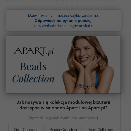
nad Zagłębiem Sosnowiec (5:1) i Hutnikiem Kraków
(3:1).
Dzięki reklamom możesz czytać za darmo.
Odpowiedz na pytanie poniżej
,
żeby odsłonić dalszą część artykułu.
Jak nazywa się kolekcja modułowej biżuterii
dostępna w salonach Apart i na Apart.pl?
Odpowiedź na pytanie wynika z reklamy powyżej.
Gold Collection
Beads Collection
Pearl Collection