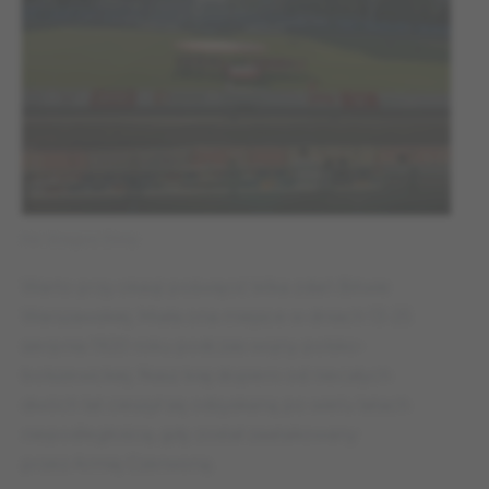
Fot. Grzegorz Zimny
Warto przy okazji poświęcić kilka zdań Bitwie
Warszawskiej. Miała ona miejsce w dniach 13-25
sierpnia 1920 roku podczas wojny polsko-
bolszewickiej. Nasz kraj dopiero od niecałych
dwóch lat cieszył się odzyskaną po wielu latach
niepodległością, gdy został zaatakowany
przez Armię Czerwoną.