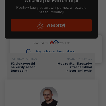
Aby odsłonić treść, kliknij
i odpowiedz na pytanie
POPRZEDNI ARTYKUŁ
NASTĘPNY ARTYKUŁ
62 ciekawostki
Mecze Stali Rzeszów
na każdy sezon
z trenerskimi
Bundesligi
historiami w tle