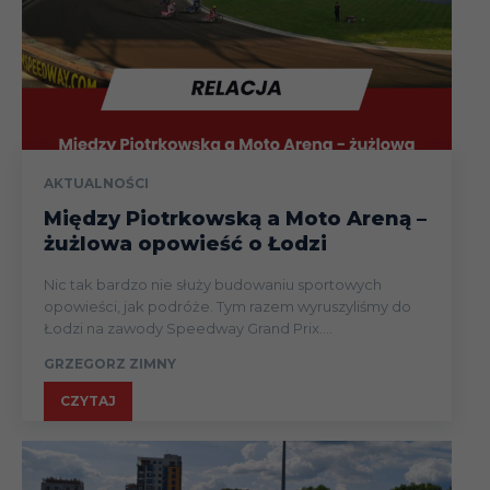
AKTUALNOŚCI
Między Piotrkowską a Moto Areną –
żużlowa opowieść o Łodzi
Nic tak bardzo nie służy budowaniu sportowych
opowieści, jak podróże. Tym razem wyruszyliśmy do
Łodzi na zawody Speedway Grand Prix....
GRZEGORZ ZIMNY
CZYTAJ