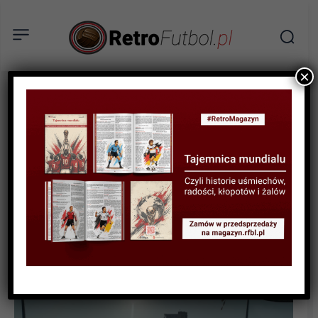
×
AKTUALNOŚCI
RELACJE
SPORTOWA HISTORIA
Piłkarska rywalizacja w
Święto Wojska Polskiego –
reminiscencje po meczu
Resovii z Olimpią Grudziądz