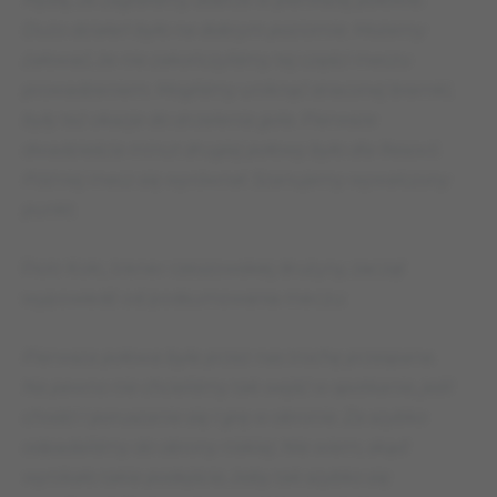
Dużo działań było na dobrym poziomie. Możemy
żałować, że nie zakończyliśmy tej części meczu
prowadzeniem. Mogliśmy uniknąć straconej bramki,
były też okazje do strzelenia gola. Pierwsze
dwadzieścia minut drugiej połowy było dla Resovii.
Później mecz się wyrównał. Szanujemy wywalczony
punkt.
Piotr Kołc, trener rzeszowskiej drużyny, zaczął
wypowiedź od podsumowania meczu:
Pierwsza połowa była przez nas trochę przespana.
Na pewno nie chcieliśmy tak wejść w spotkanie, jeśli
chodzi i poruszanie się i grę w obronie. Za szybko
odpadaliśmy do obrony niskiej. Nie wiem, skąd
wynikało takie podejście, żeby tak szybko się