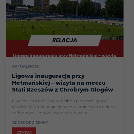
AKTUALNOŚCI
Ligowa inauguracja przy
Hetmańskiej – wizyta na meczu
Stali Rzeszów z Chrobrym Głogów
Piłkarze Stali Rzeszów wrócili do pierwszoligowej
rywalizacji. Na inaugurację sezonu zmierzyli się u siebie
z Chrobrym Głogów. W obu drużynach...
GRZEGORZ ZIMNY
CZYTAJ