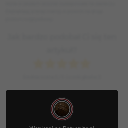
która w zeszłym sezonie występowała na zapleczu
Ekstraklasy, a teraz mierzy w powrót na drugi
poziom rozgrywkowy.
Jak bardzo podobał Ci się ten
artykuł?
Średnia ocena
5
/ 5. Licznik głosów
3