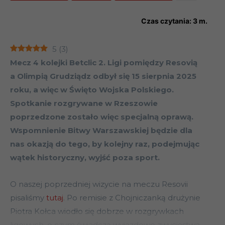
Czas czytania:
3
m.
5
(
3
)
Mecz 4 kolejki Betclic 2. Ligi pomiędzy Resovią
a Olimpią Grudziądz odbył się 15 sierpnia 2025
roku, a więc w Święto Wojska Polskiego.
Spotkanie rozgrywane w Rzeszowie
poprzedzone zostało więc specjalną oprawą.
Wspomnienie Bitwy Warszawskiej będzie dla
nas okazją do tego, by kolejny raz, podejmując
wątek historyczny, wyjść poza sport.
O naszej poprzedniej wizycie na meczu Resovii
pisaliśmy
tutaj
. Po remisie z Chojniczanką drużynie
Piotra Kołca wiodło się dobrze w rozgrywkach
ligowych, o czym świadczą wyjazdowe zwycięstwa