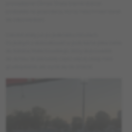
prowadzenie Olimpii. Strata bramki dobrze
podziałała na gospodarzy, którzy natychmiast starali
się odpowiedzieć.
Odrobili straty już po jedenastu minutach.
Po jednym z dośrodkowań w pole karne piłka trafiła
do Adriana Małachowskiego, który doprowadził
do remisu. W pierwszej części więcej okazji mieli
grudziądzanie, ale wynik się nie zmienił.