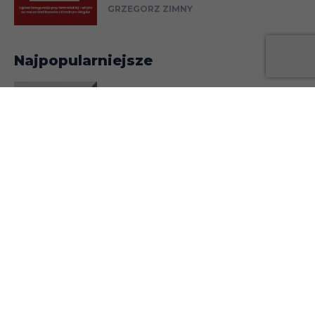
GRZEGORZ ZIMNY
Najpopularniejsze
„Amp futbol. Jedną nogą
w finale” – recenzja
BARTOSZ BOLESŁAWSKI
Najpiękniejsze hymny piłkarskie
MATEUSZ KASOWSKI
10 najstarszych klubów świata
DAMIAN BEDNARZ