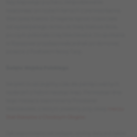
fazy krajowego pucharu, niespodziewanie
wygrywając po rzutach karnych z pierwszoligową
Wieczystą Kraków. Zmagania ligowe rozpoczęła
od wyszarpanego remisu ze Stalą Stalowa Wola,
po czym pokonała Unię Skierniewice. Do spotkania
w Rzeszowie przystępowała jednak po domowej
porażce z Podhalem Nowy Targ.
Święto Wojska Polskiego
Sierpień to szczególny czas dla pamięci ważnych
wydarzeń z historii naszego kraju. Pierwszego dnia
tego miesiąca wspominamy Powstanie
Warszawskie, o którym pisaliśmy przy okazji
meczu
Stali Rzeszów z Chrobrym Głogów
.
Jak wspomniano we wstępie, istotną datą jest także