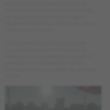
15 sierpnia, na który przypada święto Wojska
Polskiego. Wierni Kościoła rzymskokatolickiego
obchodzą wówczas święto Wniebowzięcia
Najświętszej Maryi Panny. Dzień ten jest w Polsce
ustawowo wolny od pracy.
Przed potyczką Resovii z Olimpią Grudziądz
na murawie pojawiła się eskorta żołnierzy 21.
Brygady Strzelców Podhalańskich. W jej asyście
odśpiewany został Mazurek Dąbrowskiego.
Rywalizację piłkarską poprzedziła więc wyjątkowa
oprawa.