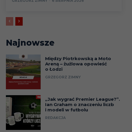
GRZEGORZ ZIMNY
-
6 SIERPNIA 2026
Najnowsze
Między Piotrkowską a Moto
Areną – żużlowa opowieść
o Łodzi
GRZEGORZ ZIMNY
„Jak wygrać Premier League?”.
Ian Graham o znaczeniu liczb
i modeli w futbolu
REDAKCJA