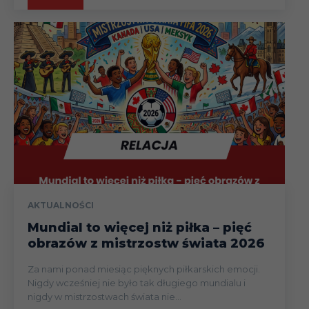
AKTUALNOŚCI
Mundial to więcej niż piłka – pięć
obrazów z mistrzostw świata 2026
Za nami ponad miesiąc pięknych piłkarskich emocji.
Nigdy wcześniej nie było tak długiego mundialu i
nigdy w mistrzostwach świata nie...