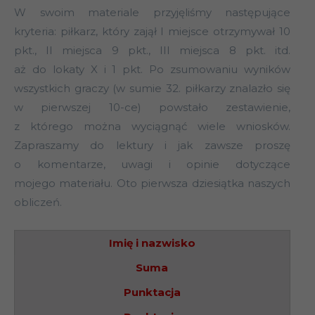
W swoim materiale przyjęliśmy następujące
kryteria: piłkarz, który zajął I miejsce otrzymywał 10
pkt., II miejsca 9 pkt., III miejsca 8 pkt. itd.
aż do lokaty X i 1 pkt. Po zsumowaniu wyników
wszystkich graczy (w sumie 32. piłkarzy znalazło się
w pierwszej 10-ce) powstało zestawienie,
z którego można wyciągnąć wiele wniosków.
Zapraszamy do lektury i jak zawsze proszę
o komentarze, uwagi i opinie dotyczące
mojego materiału. Oto pierwsza dziesiątka naszych
obliczeń.
Imię i nazwisko
Suma
Punktacja