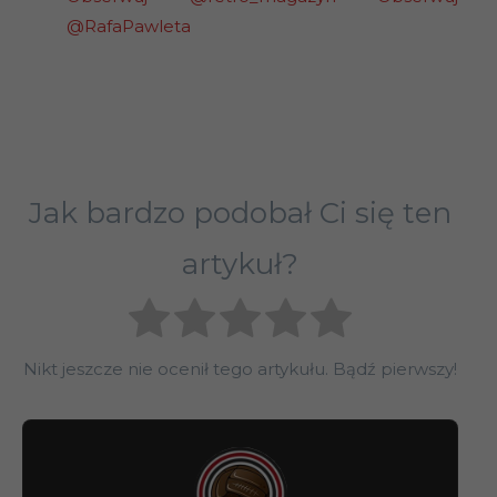
@RafaPawleta
Jak bardzo podobał Ci się ten
artykuł?
Nikt jeszcze nie ocenił tego artykułu. Bądź pierwszy!