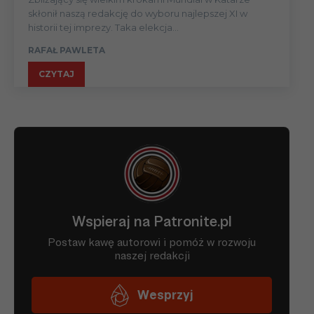
skłonił naszą redakcję do wyboru najlepszej XI w
historii tej imprezy. Taka elekcja...
RAFAŁ PAWLETA
CZYTAJ