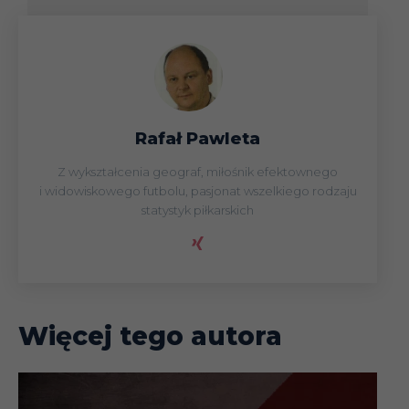
Rafał Pawleta
Z wykształcenia geograf, miłośnik efektownego
i widowiskowego futbolu, pasjonat wszelkiego rodzaju
statystyk piłkarskich
Więcej tego autora