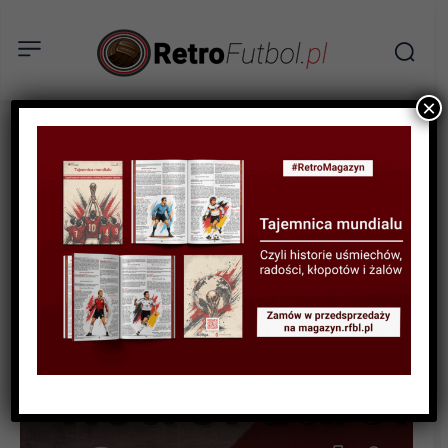
×
STATYSTYKI FUTBOLOWE
STATYSTYKI PIŁKARZY
Piłkarze w plebiscycie
„Przeglądu Sportowego”