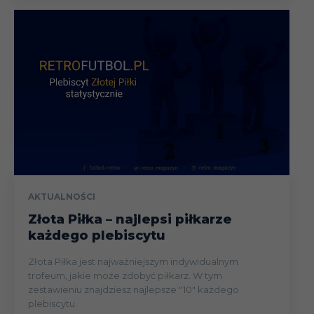
AKTUALNOŚCI
Złota Piłka – najlepsi piłkarze
każdego plebiscytu
Złota Piłka jest najważniejszym indywidualnym
trofeum, jakie może zdobyć piłkarz. W tym
zestawieniu znajdziesz najlepsze "10" każdego
plebiscytu.