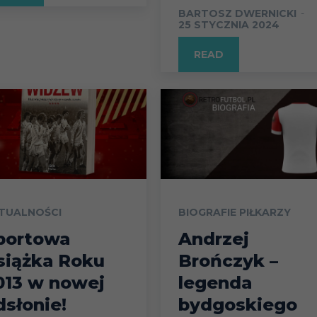
BARTOSZ DWERNICKI
-
25 STYCZNIA 2024
READ
TUALNOŚCI
BIOGRAFIE PIŁKARZY
portowa
Andrzej
siążka Roku
Brończyk –
013 w nowej
legenda
dsłonie!
bydgoskiego