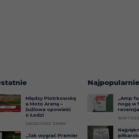
statnie
Najpopularnie
Między Piotrkowską
„Amp fu
a Moto Areną –
nogą w f
żużlowa opowieść
recenzj
o Łodzi
BARTOSZ
GRZEGORZ ZIMNY
Najpięk
„Jak wygrać Premier
piłkarsk