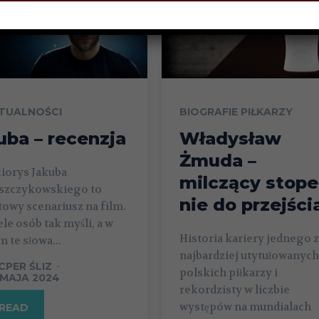
TUALNOŚCI
BIOGRAFIE PIŁKARZY
uba – recenzja
Władysław
Żmuda –
iorys Jakuba
milczący stope
aszczykowskiego to
nie do przejści
owy scenariusz na film.
le osób tak myśli, a w
Historia kariery jednego z
n te słowa...
najbardziej utytułowanych
CPER ŚLIZ
-
polskich piłkarzy i
 MAJA 2024
rekordzisty w liczbie
występów na mundialach
READ