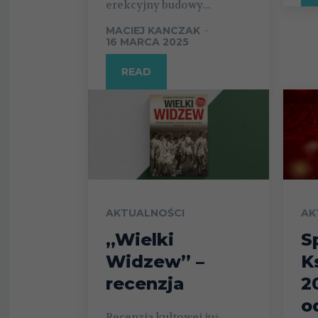
erekcyjny budowy...
MACIEJ KANCZAK
-
16 MARCA 2025
READ
AKTUALNOŚCI
AK
„Wielki
S
Widzew” –
K
recenzja
2
o
Recenzja kultowej już