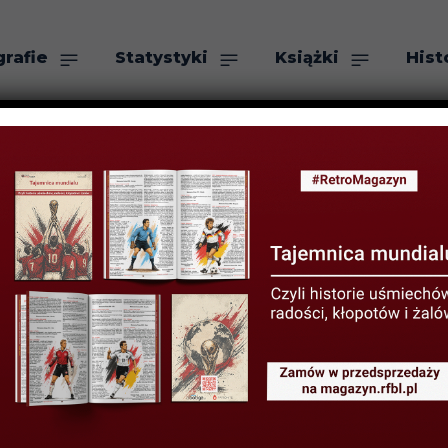
grafie
Statystyki
Książki
Hist
as
Szukaj
oniek