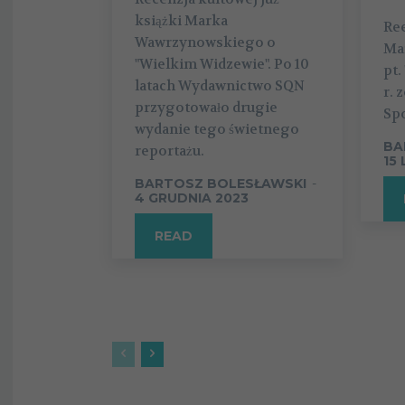
książki Marka
Ree
Wawrzynowskiego o
Ma
"Wielkim Widzewie". Po 10
pt.
latach Wydawnictwo SQN
r. 
przygotowało drugie
Sp
wydanie tego świetnego
BA
reportażu.
15
BARTOSZ BOLESŁAWSKI
-
4 GRUDNIA 2023
READ