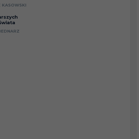
 KASOWSKI
arszych
świata
BEDNARZ