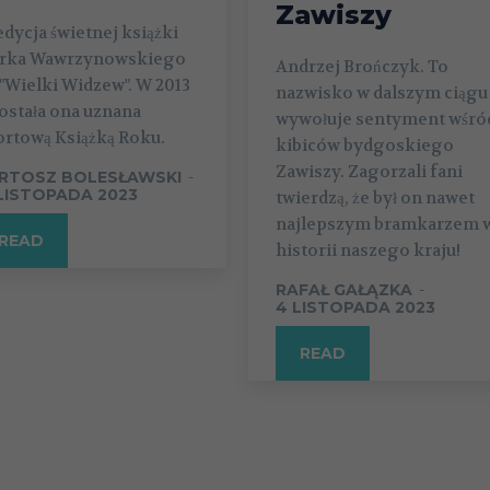
Zawiszy
dycja świetnej książki
rka Wawrzynowskiego
Andrzej Brończyk. To
 "Wielki Widzew". W 2013
nazwisko w dalszym ciągu
została ona uznana
wywołuje sentyment wśró
ortową Książką Roku.
kibiców bydgoskiego
Zawiszy. Zagorzali fani
RTOSZ BOLESŁAWSKI
-
 LISTOPADA 2023
twierdzą, że był on nawet
najlepszym bramkarzem 
READ
historii naszego kraju!
RAFAŁ GAŁĄZKA
-
4 LISTOPADA 2023
READ