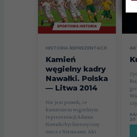
HISTORIA REPREZENTACJI
AK
Kamień
K
węgielny kadry
Życ
Nawałki. Polska
Bł
— Litwa 2014
got
Wie
Nie jest prawdą, że
czy
kamieniem węgielnym
KA
reprezentacji Adama
20
Nawałki był historyczny
mecz z Niemcami. Akt