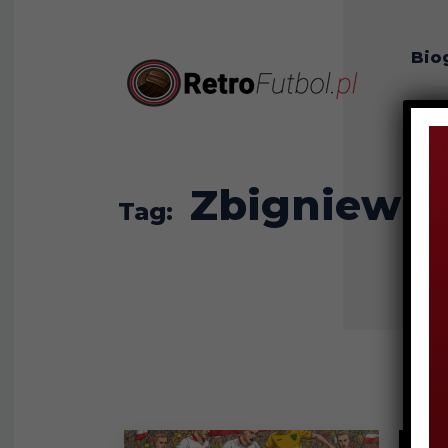
Bio
O n
Zbigniew B
Tag: