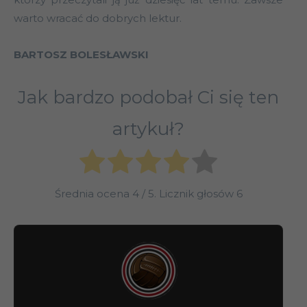
warto wracać do dobrych lektur.
BARTOSZ BOLESŁAWSKI
Jak bardzo podobał Ci się ten
artykuł?
Średnia ocena
4
/ 5. Licznik głosów
6