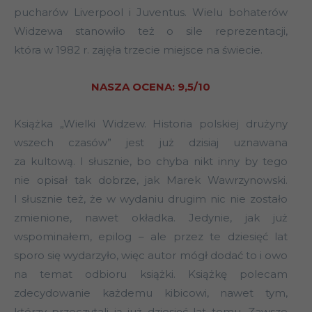
pucharów Liverpool i Juventus. Wielu bohaterów
Widzewa stanowiło też o sile reprezentacji,
która w 1982 r. zajęła trzecie miejsce na świecie.
NASZA OCENA: 9,5/10
Książka „Wielki Widzew. Historia polskiej drużyny
wszech czasów” jest już dzisiaj uznawana
za kultową. I słusznie, bo chyba nikt inny by tego
nie opisał tak dobrze, jak Marek Wawrzynowski.
I słusznie też, że w wydaniu drugim nic nie zostało
zmienione, nawet okładka. Jedynie, jak już
wspominałem, epilog – ale przez te dziesięć lat
sporo się wydarzyło, więc autor mógł dodać to i owo
na temat odbioru książki. Książkę polecam
zdecydowanie każdemu kibicowi, nawet tym,
którzy przeczytali ją już dziesięć lat temu. Zawsze