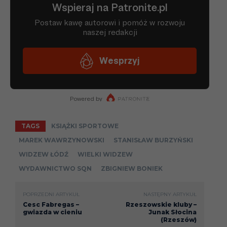
TAGS
KSIĄŻKI SPORTOWE
MAREK WAWRZYNOWSKI
STANISŁAW BURZYŃSKI
WIDZEW ŁÓDŹ
WIELKI WIDZEW
WYDAWNICTWO SQN
ZBIGNIEW BONIEK
POPRZEDNI ARTYKUŁ
NASTĘPNY ARTYKUŁ
Cesc Fabregas –
Rzeszowskie kluby –
gwiazda w cieniu
Junak Słocina
(Rzeszów)