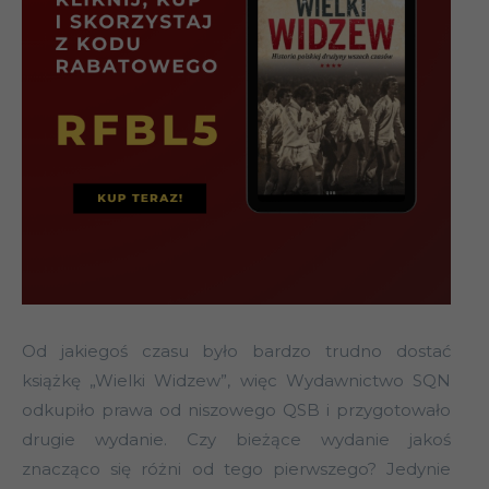
Od jakiegoś czasu było bardzo trudno dostać
książkę „Wielki Widzew”, więc Wydawnictwo SQN
odkupiło prawa od niszowego QSB i przygotowało
drugie wydanie. Czy bieżące wydanie jakoś
znacząco się różni od tego pierwszego? Jedynie