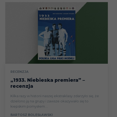
RECENZJA
„1933. Niebieska premiera” –
recenzja
Kilka razy w historii naszej ekstraklasy zdarzyło się, że
dzielono ją na grupy i zawsze okazywało się to
kiepskim pomysłem....
BARTOSZ BOLESŁAWSKI