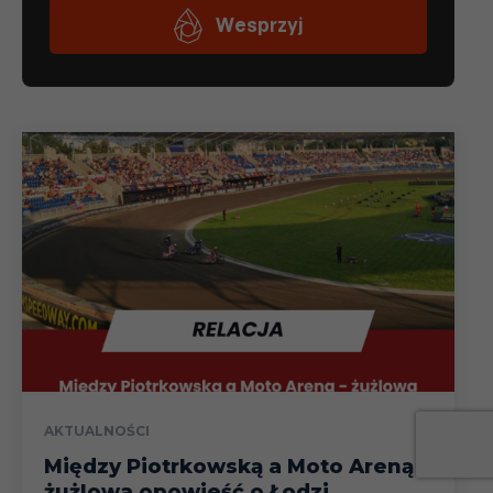
AKTUALNOŚCI
Między Piotrkowską a Moto Areną –
żużlowa opowieść o Łodzi