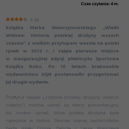
Czas czytania:
4
m.
4
(
6
)
Książka Marka Wawrzynowskiego „Wielki
Widzew. Historia polskiej drużyny wszech
czasów” z wielkim przytupem weszła na polski
rynek w 2013 r. i zajęła pierwsze miejsce
w inauguracyjnej edycji plebiscytu Sportowa
Książka Roku. Po 10 latach krakowskie
wydawnictwo SQN postanowiło przygotować
jej drugie wydanie.
Podtytuł książki („Historia polskiej drużyny wszech
czasów”) można uznać za nieco prowokacyjny,
bo trudno uznać, która polska drużyna była
najlepsza w historii. Pewnie więcej zwolenników
będą miały Górnik Zabrze i Legia Warszawa