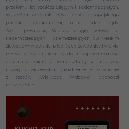
przełomu lat sześćdziesiątych i siedemdziesiątych.
W końcu zabrzanie doszli finału europejskiego
pucharu, łodzianom się to nie udało nigdy.
Ale z pewnością Widzew drugiej połowy lat
siedemdziesiątych i osiemdziesiątych był wielkim
zjawiskiem w polskiej piłce. Jego zawodnicy i wielkie
mecze z ich udziałem są do dzisiaj wspominane
z rozrzewnieniem, a komentatorzy co jakiś czas
mówią o „widzewskim charakterze” – to właśnie
z czasów „Wielkiego Widzewa” pochodzi
to określenie.