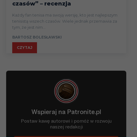
czasów” – recenzja
Każdy fan tenisa ma swoją wersję, kto jest najlepszym
tenisistą wszech czasów. Wiele jednak przemawia za
tym, że jest nim...
BARTOSZ BOLESŁAWSKI
CZYTAJ