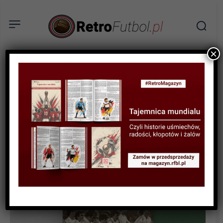
×
AKTUALNOŚCI
KSIĄŻKI
RECENZJA
„Wielki Widzew” – recenzja