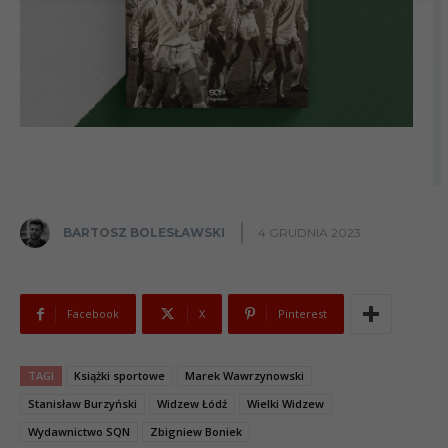
BARTOSZ BOLESŁAWSKI
4 GRUDNIA 2023
Facebook
X
Pinterest
TAGI
Książki sportowe
Marek Wawrzynowski
Stanisław Burzyński
Widzew Łódź
Wielki Widzew
Wydawnictwo SQN
Zbigniew Boniek