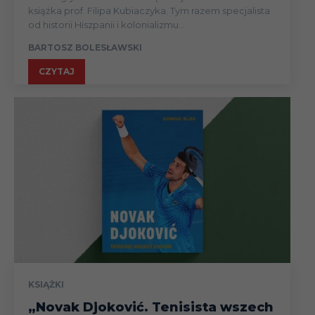
książka prof. Filipa Kubiaczyka. Tym razem specjalista
od historii Hiszpanii i kolonializmu...
BARTOSZ BOLESŁAWSKI
CZYTAJ
KSIĄŻKI
„Novak Djoković. Tenisista wszech