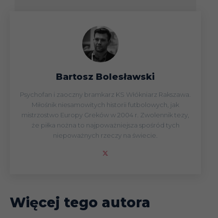
Bartosz Bolesławski
Psychofan i zaoczny bramkarz KS Włókniarz Rakszawa.
Miłośnik niesamowitych historii futbolowych, jak
mistrzostwo Europy Greków w 2004 r. Zwolennik tezy,
że piłka nożna to najpoważniejsza spośród tych
niepoważnych rzeczy na świecie.
Więcej tego autora