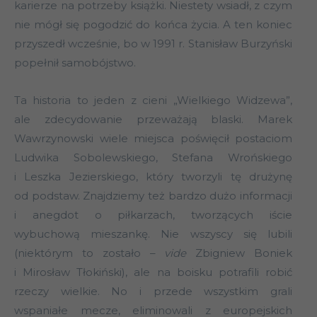
karierze na potrzeby książki. Niestety wsiadł, z czym
nie mógł się pogodzić do końca życia. A ten koniec
przyszedł wcześnie, bo w 1991 r. Stanisław Burzyński
popełnił samobójstwo.
Ta historia to jeden z cieni „Wielkiego Widzewa”,
ale zdecydowanie przeważają blaski. Marek
Wawrzynowski wiele miejsca poświęcił postaciom
Ludwika Sobolewskiego, Stefana Wrońskiego
i Leszka Jezierskiego, który tworzyli tę drużynę
od podstaw. Znajdziemy też bardzo dużo informacji
i anegdot o piłkarzach, tworzących iście
wybuchową mieszankę. Nie wszyscy się lubili
(niektórym to zostało –
vide
Zbigniew Boniek
i Mirosław Tłokiński), ale na boisku potrafili robić
rzeczy wielkie. No i przede wszystkim grali
wspaniałe mecze, eliminowali z europejskich