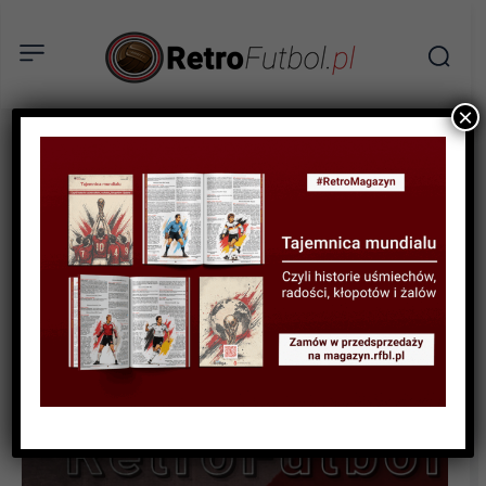
×
STATYSTYKI FUTBOLOWE
STATYSTYKI KLUBOWE
STATYSTYKI PIŁKARZY
Rekordowe wygrane w
europejskich pucharach