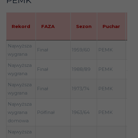
PEMK
Rekord
FAZA
Sezon
Puchar
Dr
Rekord
FAZA
Sezon
Puchar
Dr
Najwyższa
Finał
1959/60
PEMK
Real
wygrana
Najwyższa
Finał
1988/89
PEMK
AC M
wygrana
Najwyższa
Bay
Finał
1973/74
PEMK
wygrana
Mon
Najwyższa
wygrana
Półfinał
1963/64
PEMK
Real
domowa
Najwyższa
Eint