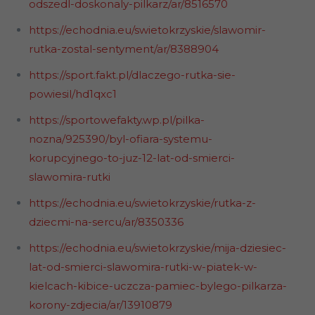
odszedl-doskonaly-pilkarz/ar/8516570
https://echodnia.eu/swietokrzyskie/slawomir-
rutka-zostal-sentyment/ar/8388904
https://sport.fakt.pl/dlaczego-rutka-sie-
powiesil/hd1qxc1
https://sportowefakty.wp.pl/pilka-
nozna/925390/byl-ofiara-systemu-
korupcyjnego-to-juz-12-lat-od-smierci-
slawomira-rutki
https://echodnia.eu/swietokrzyskie/rutka-z-
dziecmi-na-sercu/ar/8350336
https://echodnia.eu/swietokrzyskie/mija-dziesiec-
lat-od-smierci-slawomira-rutki-w-piatek-w-
kielcach-kibice-uczcza-pamiec-bylego-pilkarza-
korony-zdjecia/ar/13910879