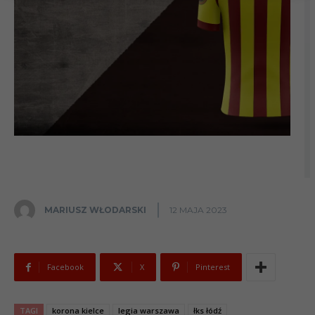
MARIUSZ WŁODARSKI
12 MAJA 2023
Facebook
X
Pinterest
TAGI
korona kielce
legia warszawa
łks łódź