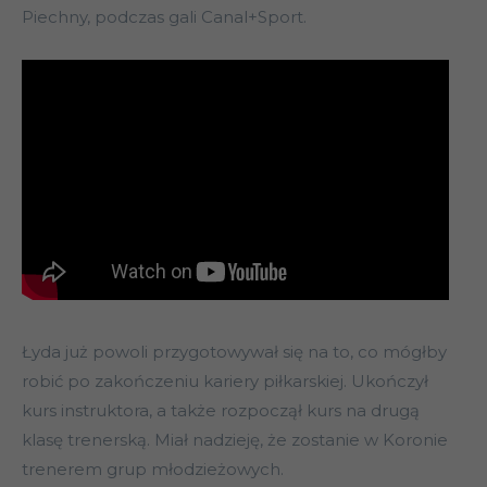
Piechny, podczas gali Canal+Sport.
Łyda już powoli przygotowywał się na to, co mógłby
robić po zakończeniu kariery piłkarskiej. Ukończył
kurs instruktora, a także rozpoczął kurs na drugą
klasę trenerską. Miał nadzieję, że zostanie w Koronie
trenerem grup młodzieżowych.