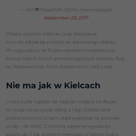
— NoT🖤ForgotteN (@the_memorypage)
September 29, 2017
Piłkarz wkrótce trafił do Legii Warszawa,
lecz nie zdołał się przebić do pierwszego składu.
W ciągu pięciu lat Rutka reprezentował jeszcze
barwy trzech innych pierwszoligowych klubów. Były
to: Widzew Łódź, Ruch Radzionków i ŁKS Łódź.
Nie ma jak w Kielcach
I choć Łyda nigdzie nie zagrzał miejsca na dłużej,
to wciąż otrzymywał oferty z I ligi. Ostatecznie
postanowił wrócić tam, skąd wypłynął na szerokie
wody – do Kielc. Z Koroną najpierw wywalczył
awans do II ligi, a potem pierwszy w historii klubu