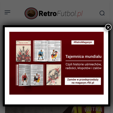
×
BIOGRAFIE PIŁKARZY
Sławomir Rutka – Trudna
historia legendy Korony
Kielce