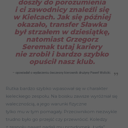
doszły do porozumienia
i ci zawodnicy znaleźli się
w Kielcach. Jak się później
okazało, transfer Sławka
był strzałem w dziesiątkę,
natomiast Grzegorz
Seremak tutaj kariery
nie zrobił i bardzo szybko
opuścił nasz klub
.
– opowiadał o wydarzeniu ówczesny kierownik drużyny Paweł Wolicki.
Rutka bardzo szybko wpasował się w charakter
kieleckiego zespołu. Na boisku zawsze wyróżniał się
walecznością, a jego warunki fizyczne
tylko mu w tym pomagały. Przeciwnikom niezwykle
trudno było go przejść czy przewrócić. Koledzy
z zespołu nawet nadali mu przydomek „Łyda”