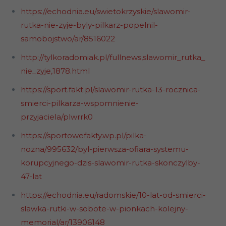
https://echodnia.eu/swietokrzyskie/slawomir-
rutka-nie-zyje-byly-pilkarz-popelnil-
samobojstwo/ar/8516022
http://tylkoradomiak.pl/fullnews,slawomir_rutka_
nie_zyje,1878.html
https://sport.fakt.pl/slawomir-rutka-13-rocznica-
smierci-pilkarza-wspomnienie-
przyjaciela/plwrrk0
https://sportowefakty.wp.pl/pilka-
nozna/995632/byl-pierwsza-ofiara-systemu-
korupcyjnego-dzis-slawomir-rutka-skonczylby-
47-lat
https://echodnia.eu/radomskie/10-lat-od-smierci-
slawka-rutki-w-sobote-w-pionkach-kolejny-
memorial/ar/13906148