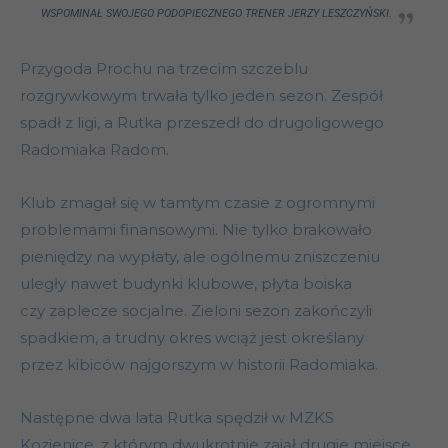
WSPOMINAŁ SWOJEGO PODOPIECZNEGO TRENER JERZY LESZCZYŃSKI.
Przygoda Prochu na trzecim szczeblu
rozgrywkowym trwała tylko jeden sezon. Zespół
spadł z ligi, a Rutka przeszedł do drugoligowego
Radomiaka Radom.
Klub zmagał się w tamtym czasie z ogromnymi
problemami finansowymi. Nie tylko brakowało
pieniędzy na wypłaty, ale ogólnemu zniszczeniu
uległy nawet budynki klubowe, płyta boiska
czy zaplecze socjalne. Zieloni sezon zakończyli
spadkiem, a trudny okres wciąż jest określany
przez kibiców najgorszym w historii Radomiaka.
Następne dwa lata Rutka spędził w MZKS
Kozienice, z którym dwukrotnie zajął drugie miejsce