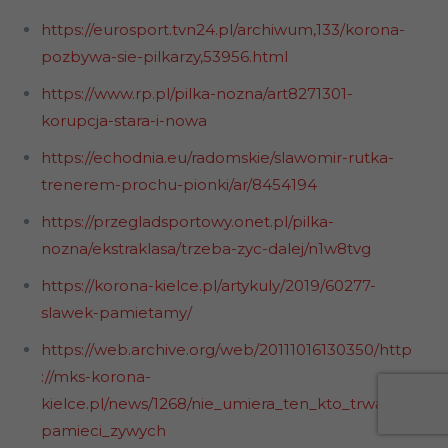
https://eurosport.tvn24.pl/archiwum,133/korona-
pozbywa-sie-pilkarzy,53956.html
https://www.rp.pl/pilka-nozna/art8271301-
korupcja-stara-i-nowa
https://echodnia.eu/radomskie/slawomir-rutka-
trenerem-prochu-pionki/ar/8454194
https://przegladsportowy.onet.pl/pilka-
nozna/ekstraklasa/trzeba-zyc-dalej/n1w8tvg
https://korona-kielce.pl/artykuly/2019/60277-
slawek-pamietamy/
https://web.archive.org/web/20111016130350/http
://mks-korona-
kielce.pl/news/1268/nie_umiera_ten_kto_trwa_w_
pamieci_zywych