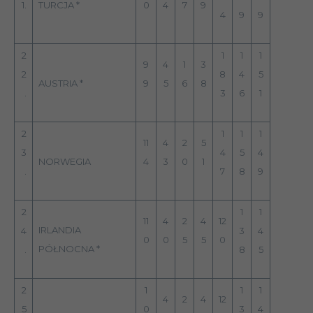
1.
TURCJA *
0
4
7
9
4
9
9
2
1
1
1
9
4
1
3
2
8
4
5
AUSTRIA *
9
5
6
8
.
3
6
1
2
1
1
1
11
4
2
5
3
4
5
4
NORWEGIA
4
3
0
1
.
7
8
9
2
1
1
11
4
2
4
12
IRLANDIA
4
3
4
0
0
5
5
0
PÓŁNOCNA *
.
8
5
2
1
1
1
4
2
4
12
5
0
3
4