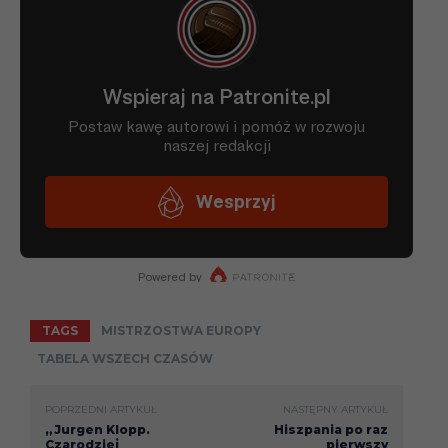
TAGS
MISTRZOSTWA EUROPY
TABELA WSZECH CZASÓW
POPRZEDNI ARTYKUŁ
NASTĘPNY ARTYKUŁ
„Jurgen Klopp.
Hiszpania po raz
Czarodziej
pierwszy