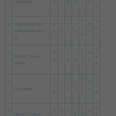
HISZPANIA *
5
1
6
8
6
3
9
2
2
2
CZECHY * (w tym
11
7
2
1
9
3
4
.
CZECHOSŁOWACJ
6
6
1
9
1
8
9
A)
2
2
3
12
7
2
1
8
ROSJA * (w tym
3
4
.
0
3
9
8
6
ZSRR)
5
8
1
2
2
4
7
1
2
8
0
5
2
.
HOLANDIA
1
5
3
5
9
0
8
2
2
5
9
6
2
6
NIEMCY * (w tym
9
3
2