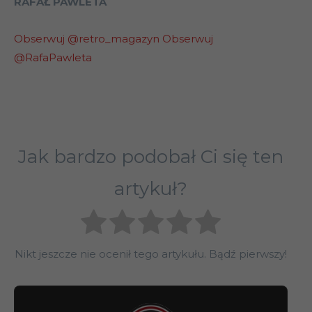
RAFAŁ PAWLETA
Obserwuj @retro_magazyn
Obserwuj
@RafaPawleta
Jak bardzo podobał Ci się ten
artykuł?
Nikt jeszcze nie ocenił tego artykułu. Bądź pierwszy!