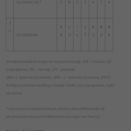
SŁOWACJA *
0
8
0
2
4
7
4
.
3
6
2
1
2
8
8
8
0
SŁOWENIA
6
5
4
7
3
0
9
.
W tabeli podano kolejno: reprezentację, (M) – mecze, (Z) –
zwycięstwa, (R) – remisy, (P) – porażki,
(BR +) –bramki strzelone, (BR – ) – bramki stracone, (PKT) –
liczbę punktów według zasady: 3 pkt. za zwycięstwo, 1 pkt.
za remis
* oznaczono reprezentacje, które zakwalifikowały się
do przyszłorocznych Mistrzostw Europy we Francji