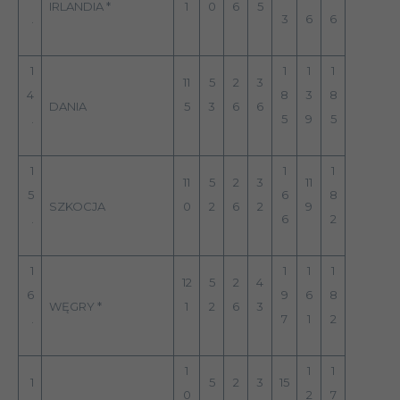
IRLANDIA *
1
0
6
5
.
3
6
6
1
1
1
1
11
5
2
3
4
8
3
8
DANIA
5
3
6
6
.
5
9
5
1
1
1
11
5
2
3
11
5
6
8
SZKOCJA
0
2
6
2
9
.
6
2
1
1
1
1
12
5
2
4
6
9
6
8
WĘGRY *
1
2
6
3
.
7
1
2
1
1
1
1
5
2
3
15
0
2
7