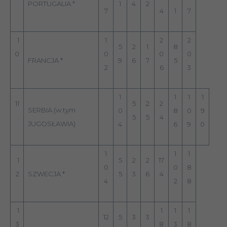
.
PORTUGALIA *
1
4
2
7
4
1
7
1
1
2
2
5
2
1
8
0
0
0
0
FRANCJA *
9
6
7
5
.
2
6
3
1
1
1
1
11
5
2
2
SERBIA (w tym
0
8
0
9
.
5
5
4
JUGOSŁAWIA)
4
6
9
0
1
1
1
1
5
2
2
17
0
0
8
2
SZWECJA *
5
3
6
4
4
2
8
1
1
1
1
12
5
3
3
3
8
3
8