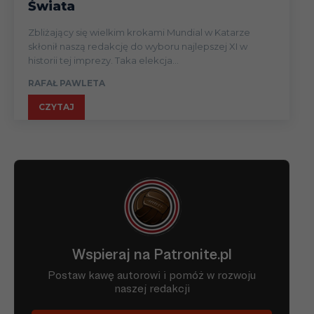
Świata
Zbliżający się wielkim krokami Mundial w Katarze
skłonił naszą redakcję do wyboru najlepszej XI w
historii tej imprezy. Taka elekcja...
RAFAŁ PAWLETA
CZYTAJ