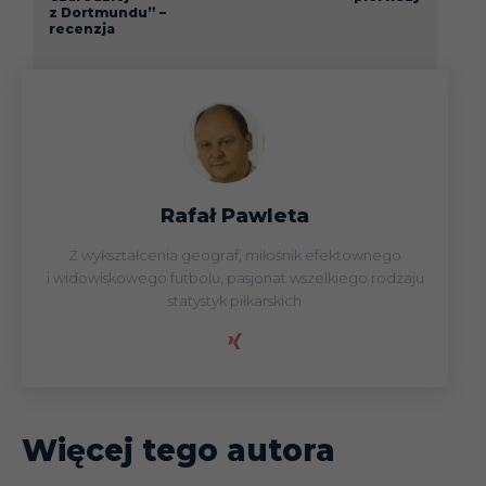
z Dortmundu” –
recenzja
Rafał Pawleta
Z wykształcenia geograf, miłośnik efektownego
i widowiskowego futbolu, pasjonat wszelkiego rodzaju
statystyk piłkarskich
Więcej tego autora