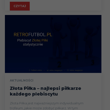
CZYTAJ
AKTUALNOŚCI
Złota Piłka – najlepsi piłkarze
każdego plebiscytu
Złota Piłka jest najważniejszym indywidualnym
trofeum, jakie może zdobyć piłkarz. W tym