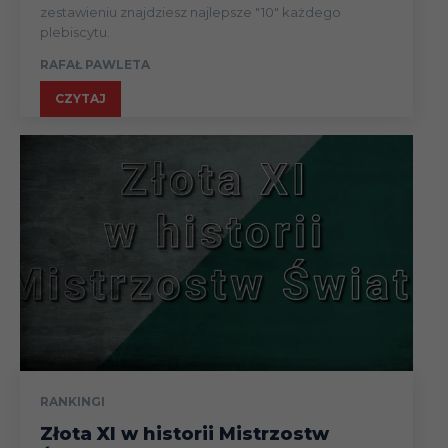
zestawieniu znajdziesz najlepsze "10" każdego
plebiscytu.
RAFAŁ PAWLETA
CZYTAJ
RANKINGI
Złota XI w historii Mistrzostw