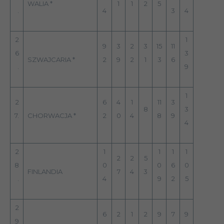
WALIA *
1
1
2
5
.
4
3
4
2
1
9
3
2
3
15
11
6
3
SZWAJCARIA *
2
9
2
1
3
6
.
9
1
2
6
4
1
11
3
8
3
7.
CHORWACJA *
2
0
4
8
9
4
2
1
1
1
1
2
2
5
8
0
0
6
0
FINLANDIA
7
4
3
.
4
9
2
5
2
6
2
1
2
9
7
9
9