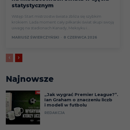
statystycznym
Wstęp Start mistrzostw świata zbliża się szybkim
krokiem. Lada moment cały piłkarski świat skupi swoją
uwagę na stadionach Kanady, Meksyku i...
MARIUSZ ŚWIERCZYŃSKI
-
8 CZERWCA 2026
Najnowsze
„Jak wygrać Premier League?”.
Ian Graham o znaczeniu liczb
i modeli w futbolu
REDAKCJA