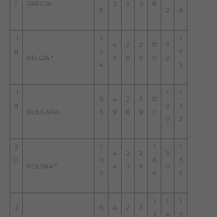
7.
GRECJA
2
2
5
8
9
2
8
1
1
1
4
2
2
17
11
8
0
7
BELGIA *
9
6
9
0
2
.
4
3
1
1
1
11
4
2
3
15
9
2
7
BUŁGARIA
3
9
6
8
7
.
0
3
2
1
1
1
4
2
2
11
0
0
6
5
POLSKA *
4
7
9
0
.
0
4
9
1
1
1
2
11
4
2
3
3
4
5