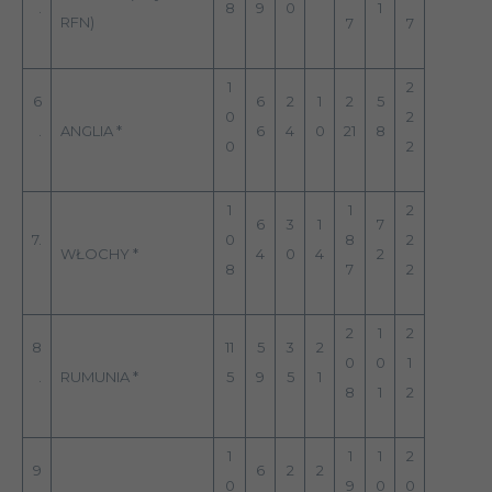
.
8
9
0
1
RFN)
7
7
1
2
6
6
2
1
2
5
0
2
.
ANGLIA *
6
4
0
21
8
0
2
1
1
2
6
3
1
7
7.
0
8
2
WŁOCHY *
4
0
4
2
8
7
2
2
1
2
8
11
5
3
2
0
0
1
.
RUMUNIA *
5
9
5
1
8
1
2
1
1
1
2
9
6
2
2
0
9
0
0