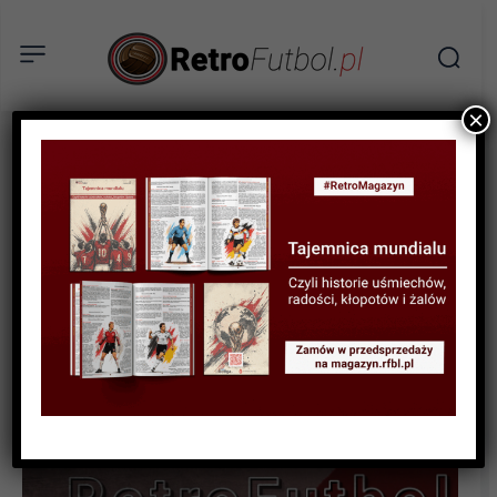
×
STATYSTYKI FUTBOLOWE
STATYSTYKI PUCHAROWE
STATYSTYKI REPREZENTACJI
Tabela wszech czasów:
eliminacje Mistrzostw
Europy