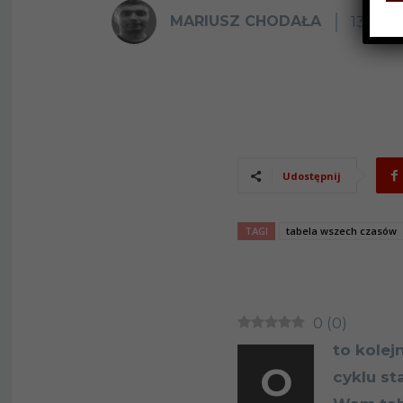
MARIUSZ CHODAŁA
13 LUT
Udostępnij
TAGI
tabela wszech czasów
0
(
0
)
to kole
O
cyklu st