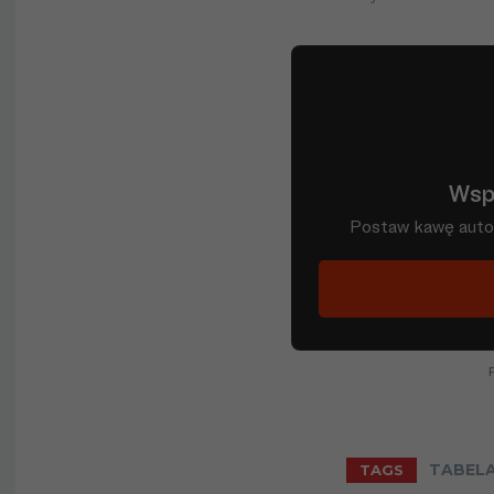
14
Larne FC
15
Derry City
Dungannon
16
Swifts
17
Omagh Tow
Carrick
18
Rangers
19
Institute FC
Balinamallar
20
United
TABEL
TAGS