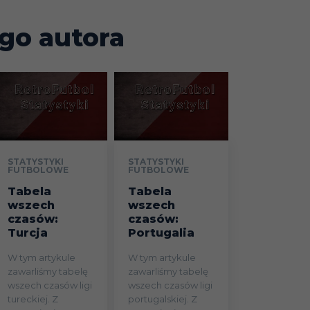
13
184
43
32
109
go autora
5
150
30
32
88
6
78
32
6
40
3
90
25
11
54
STATYSTYKI
STATYSTYKI
FUTBOLOWE
FUTBOLOWE
5
110
21
17
72
s
Tabela
Tabela
wszech
wszech
czasów:
czasów:
C
3
90
18
21
51
Turcja
Portugalia
W tym artykule
W tym artykule
1
15
11
1
3
zawarliśmy tabelę
zawarliśmy tabelę
wszech czasów ligi
wszech czasów ligi
tureckiej. Z
portugalskiej. Z
2
30
6
2
22