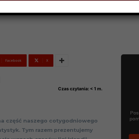
EGO 2019
Facebook
X
Czas czytania:
< 1
m.
jna część naszego cotygodniowego
atystyk. Tym razem prezentujemy