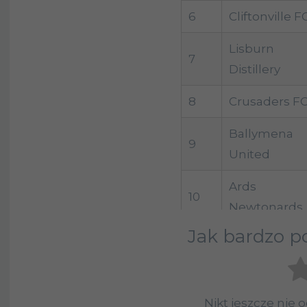
6
Cliftonville F
Lisburn
7
Distillery
8
Crusaders F
Ballymena
9
United
Ards
10
Newtonards
Jak bardzo po
11
Bangor FC
12
Belfast Celtic
Nikt jeszcze nie 
13
Newry City