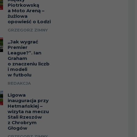
Piotrkowską
a Moto Areną –
1768
2420
1271
żużlowa
opowieść o Łodzi
1719
1603
1247
GRZEGORZ ZIMNY
„Jak wygrać
719
833
654
Premier
League?”. Ian
Graham
o znaczeniu liczb
499
736
415
i modeli
w futbolu
REDAKCJA
518
1033
378
Ligowa
inauguracja przy
297
478
261
Hetmańskiej –
wizyta na meczu
Stali Rzeszów
246
404
223
z Chrobrym
Głogów
GRZEGORZ ZIMNY