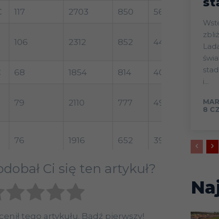
st
C
117
2703
850
566
1287
Wstęp Start mistrz
zbli
106
2312
852
447
1013
Lada
świa
sta
C
68
1854
814
404
636
i...
MAR
79
2110
777
491
842
8 C
76
1916
652
391
873
dobał Ci się ten artykuł?
63
1528
441
296
791
Na
38
713
428
118
167
ocenił tego artykułu. Bądź pierwszy!
42
1200
368
249
583