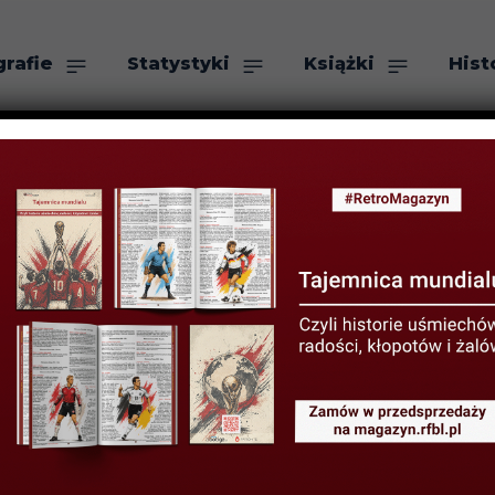
grafie
Statystyki
Książki
Hist
as
Szukaj
TYSTYKI KLUBOWE
STATYSTYKI LIGOWE
ech czasów: Irl