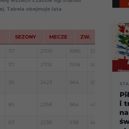
lę wszech czasów ligi Irlandii
j. Tabela obejmuje lata
SEZONY
MECZE
ZW.
REM.
SEZONY
MECZE
ZW.
REM.
POR.
117
2709
1686
539
484
117
2705
1506
508
691
95
2423
964
503
956
STA
Pi
i 
85
2258
964
453
841
na
św
83
2238
938
460
840