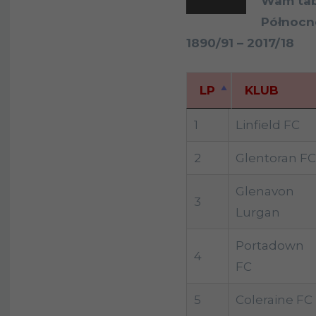
Wam tabe
Północne
1890/91 – 2017/18
LP
KLUB
LP
KLUB
1
Linfield FC
2
Glentoran FC
Glenavon
3
Lurgan
Portadown
4
FC
5
Coleraine FC