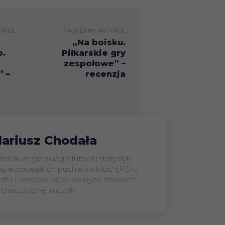
12
172
60
40
72
YKUŁ
NASTĘPNY ARTYKUŁ
„Na boisku.
8
156
61
35
60
o.
Piłkarskie gry
zespołowe” –
” –
recenzja
5
150
50
33
67
13
182
44
34
104
ariusz Chodała
4
152
33
31
88
łośnik angielskiego futbolu,statystyk
az europejskich pucharów,kibic ŁKS-u
dź i Liverpool FC,w wolnych chwilach
uchacz różnej muzyki
5
174
41
39
94
C