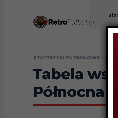
Bio
O n
STATYSTYKI FUTBOLOWE
STA
Tabela wsz
Północna