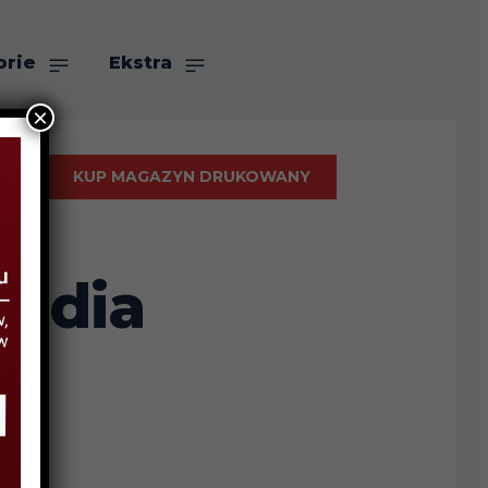
orie
Ekstra
×
KUP MAGAZYN DRUKOWANY
andia