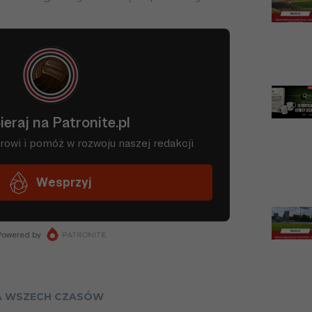
45
1146
356
203
587
36
838
370
137
331
15
530
174
132
224
n
12
392
112
79
201
16
484
94
96
294
8
272
66
63
143
d
6
228
59
46
123
A WSZECH CZASÓW