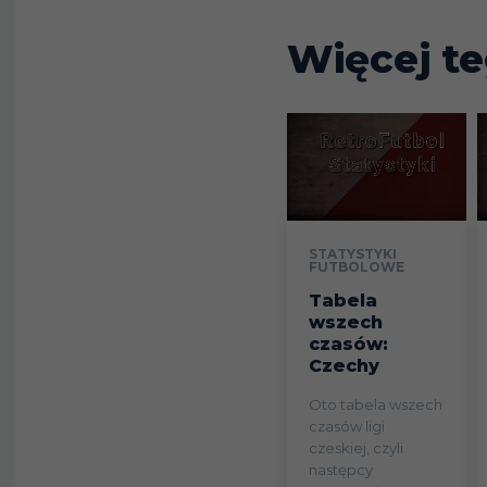
26
(Dublin)
Więcej te
Ballyclare
27
Comrades
28
Ulster FC
29
Armagh City
STATYSTYKI
Barn
FUTBOLOWE
30
Carrickfergu
Tabela
wszech
czasów:
31
Loughgall F
Czechy
Lancashire
Oto tabela wszech
32
czasów ligi
Fusiliers
czeskiej, czyli
następcy
33
Oldpark FC