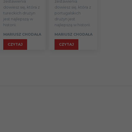
zestawienia
zestawienia
dowiesz się, która z
dowiesz się, która z
tureckich drużyn
portugalskich
3
30
4
5
21
jest najlepszą w
drużyn jest
historii.
najlepszą w historii.
MARIUSZ CHODAŁA
MARIUSZ CHODAŁA
2
25
4
1
20
CZYTAJ
CZYTAJ
1
15
4
0
11
1
14
3
1
10
1
7
2
1
4
1
18
2
1
15
1
14
1
1
12