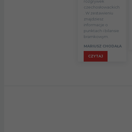
rozgrywek
czechosłowackich
North
. W zestawieniu
34
znajdziesz
Staffordshire
informacje o
punktach i bilansie
35
Ligoniel FC
bramkowym.
MARIUSZ CHODAŁA
36
Mliitown FC
CZYTAJ
37
Clarence FC
Royal Scots
38
Regiment
Tritonville FC
39
(Dublin)
KOSB
40
Regiment