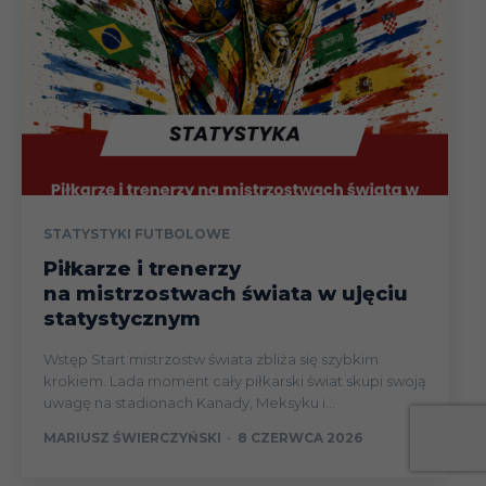
STATYSTYKI FUTBOLOWE
Piłkarze i trenerzy
na mistrzostwach świata w ujęciu
statystycznym
Wstęp Start mistrzostw świata zbliża się szybkim
krokiem. Lada moment cały piłkarski świat skupi swoją
uwagę na stadionach Kanady, Meksyku i...
MARIUSZ ŚWIERCZYŃSKI
-
8 CZERWCA 2026