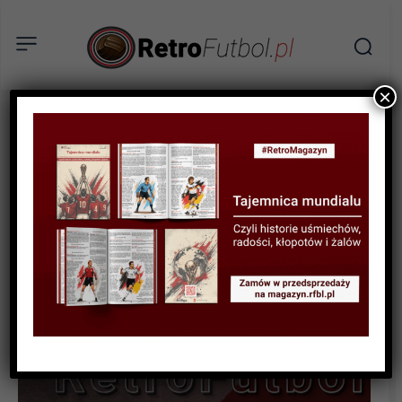
×
STATYSTYKI FUTBOLOWE
STATYSTYKI KLUBOWE
STATYSTYKI PUCHAROWE
Tabela wszech czasów:
Puchar Francji