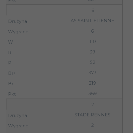
6
AS SAINT-ETIENNE
6
110
39
52
373
219
369
7
STADE RENNES
2