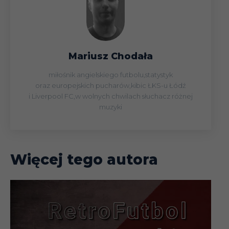
Mariusz Chodała
miłośnik angielskiego futbolu,statystyk
oraz europejskich pucharów,kibic ŁKS-u Łódź
i Liverpool FC,w wolnych chwilach słuchacz różnej
muzyki
Więcej tego autora