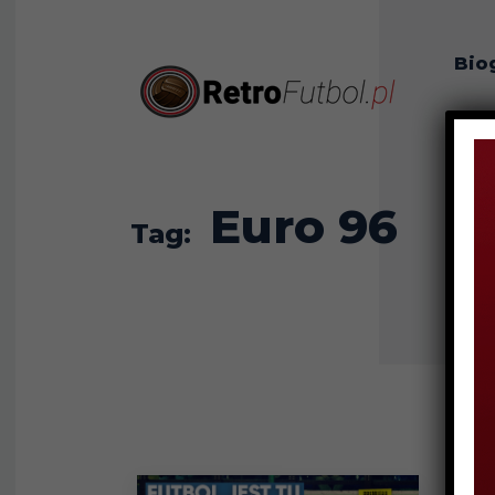
Bio
O n
Euro 96
Tag: