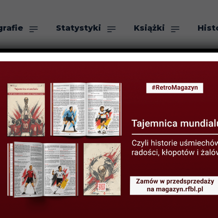
grafie
Statystyki
Książki
Hist
as
Szukaj