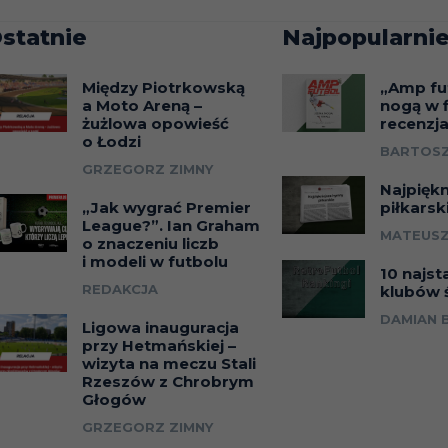
statnie
Najpopularnie
Między Piotrkowską
„Amp fu
a Moto Areną –
nogą w f
żużlowa opowieść
recenzj
o Łodzi
BARTOSZ
GRZEGORZ ZIMNY
Najpięk
„Jak wygrać Premier
piłkarsk
League?”. Ian Graham
MATEUSZ
o znaczeniu liczb
i modeli w futbolu
10 najst
REDAKCJA
klubów 
DAMIAN 
Ligowa inauguracja
przy Hetmańskiej –
wizyta na meczu Stali
Rzeszów z Chrobrym
Głogów
GRZEGORZ ZIMNY