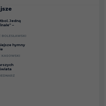
jsze
tbol. Jedną
inale” –
a
 BOLESŁAWSKI
niejsze hymny
ie
 KASOWSKI
arszych
świata
BEDNARZ