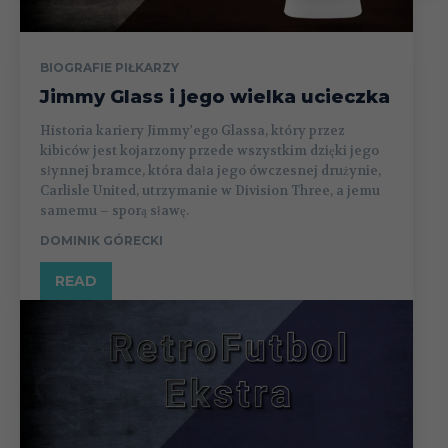
BIOGRAFIE PIŁKARZY
Jimmy Glass i jego wielka ucieczka
Historia kariery Jimmy'ego Glassa, który przez
kibiców jest kojarzony przede wszystkim dzięki jego
słynnej bramce, która dała jego ówczesnej drużynie,
Carlisle United, utrzymanie w Division Three, a jemu
samemu – sporą sławę.
DOMINIK GÓRECKI
READ