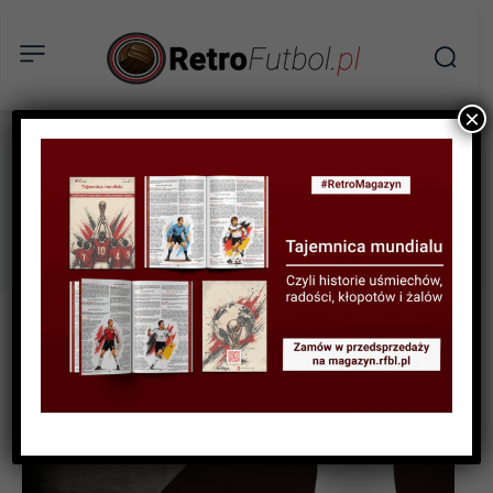
×
glass
Tag: