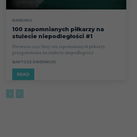
RANKINGI
100 zapomnianych piłkarzy na
stulecie niepodległości #1
Pierwsza część listy stu zapomnianych piłkarzy
przygotowana na stulecie niepodległości
BARTOSZ DWERNICKI
READ