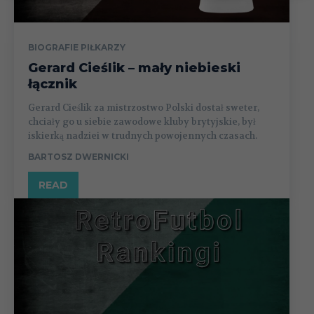
BIOGRAFIE PIŁKARZY
Gerard Cieślik – mały niebieski
łącznik
Gerard Cieślik za mistrzostwo Polski dostał sweter,
chciały go u siebie zawodowe kluby brytyjskie, był
iskierką nadziei w trudnych powojennych czasach.
BARTOSZ DWERNICKI
READ