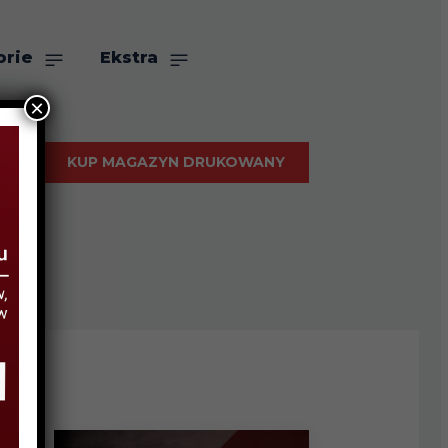
orie
Ekstra
×
KUP MAGAZYN DRUKOWANY