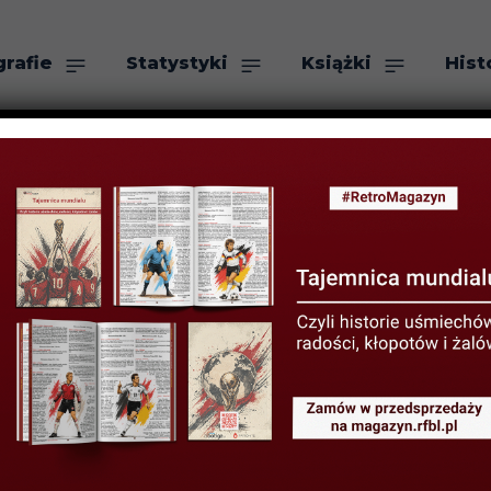
grafie
Statystyki
Książki
Hist
as
Szukaj