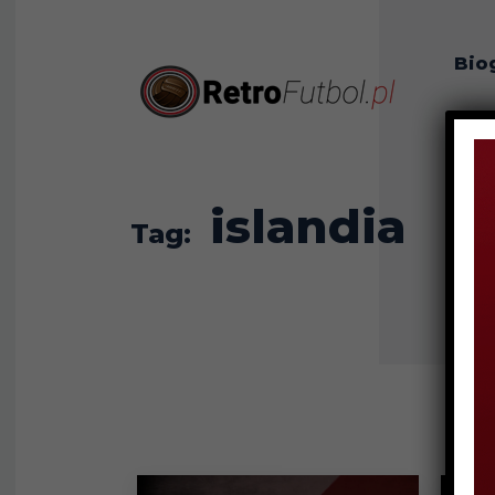
Bio
O n
islandia
Tag: