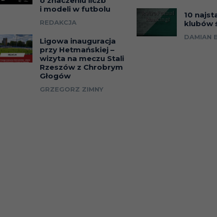
o znaczeniu liczb
i modeli w futbolu
10 najst
REDAKCJA
klubów 
DAMIAN 
Ligowa inauguracja
przy Hetmańskiej –
wizyta na meczu Stali
Rzeszów z Chrobrym
Głogów
GRZEGORZ ZIMNY