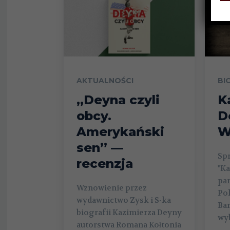
AKTUALNOŚCI
BI
„Deyna czyli
K
obcy.
D
Amerykański
W
sen” —
Sp
recenzja
"Ka
pam
Wznowienie przez
Pol
wydawnictwo Zysk i S-ka
Bar
biografii Kazimierza Deyny
wyb
autorstwa Romana Kołtonia