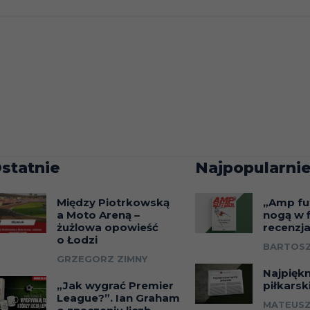
statnie
Najpopularnie
Między Piotrkowską
„Amp fu
a Moto Areną –
nogą w f
żużlowa opowieść
recenzj
o Łodzi
BARTOSZ
GRZEGORZ ZIMNY
Najpięk
„Jak wygrać Premier
piłkarsk
League?”. Ian Graham
MATEUSZ