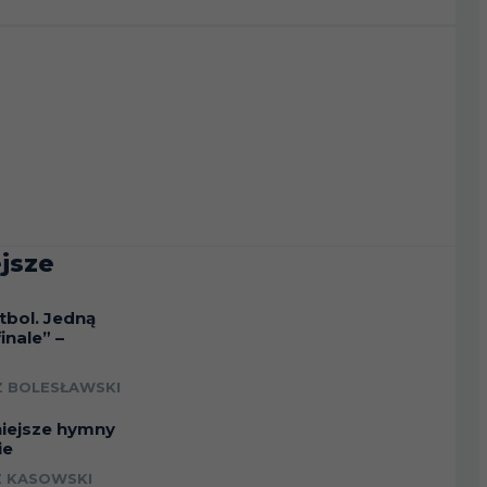
jsze
tbol. Jedną
inale” –
a
 BOLESŁAWSKI
niejsze hymny
ie
 KASOWSKI