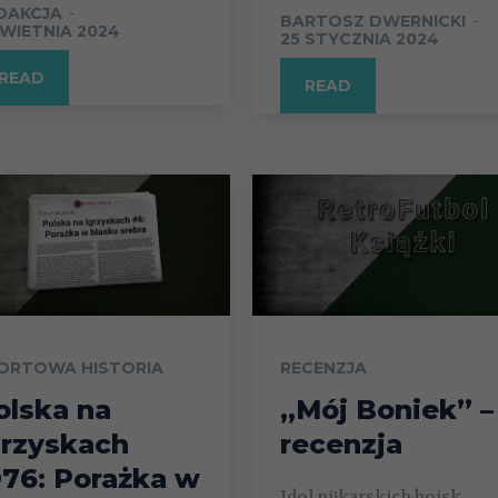
DAKCJA
-
BARTOSZ DWERNICKI
-
KWIETNIA 2024
25 STYCZNIA 2024
READ
READ
ORTOWA HISTORIA
RECENZJA
olska na
„Mój Boniek” –
grzyskach
recenzja
976: Porażka w
Idol piłkarskich boisk,