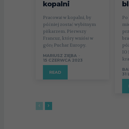
kopalni
b
Pracował w kopalni, by
Po 
później zostać wybitnym
mie
piłkarzem. Pierwszy
prz
Francuz, który wniósł w
bra
górę Puchar Europy.
póź
IO 
MARIUSZ ZIĘBA
-
kra
15 CZERWCA 2023
BA
READ
31