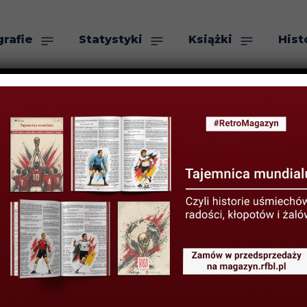
grafie
Statystyki
Książki
Hist
as
Szukaj
Deyna