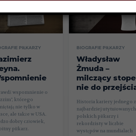
OGRAFIE PIŁKARZY
BIOGRAFIE PIŁKARZY
azimierz
Władysław
eyna.
Żmuda –
spomnienie
milczący stope
nie do przejści
rawdź wspomnienie o
zzim", którego
Historia kariery jednego z
iętają nie tylko w
najbardziej utytułowanych
sce, ale także w USA.
polskich piłkarzy i
dzo dobry człowiek,
rekordzisty w liczbie
itny piłkarz.
występów na mundialach