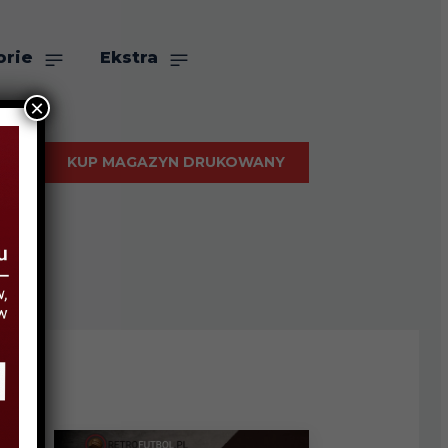
orie
Ekstra
×
KUP MAGAZYN DRUKOWANY