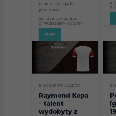
RE
to dobra okazja, by
9 
przekonać...
PATRYK SZCZERBA
-
21 PAŹDZIERNIKA 2024
READ
BIOGRAFIE PIŁKARZY
SP
Raymond Kopa
P
– talent
i
wydobyty z
1