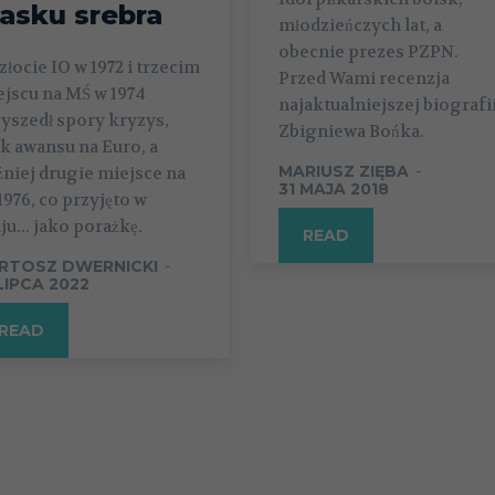
lasku srebra
młodzieńczych lat, a
obecnie prezes PZPN.
złocie IO w 1972 i trzecim
Przed Wami recenzja
jscu na MŚ w 1974
najaktualniejszej biografi
yszedł spory kryzys,
Zbigniewa Bońka.
k awansu na Euro, a
MARIUSZ ZIĘBA
-
niej drugie miejsce na
31 MAJA 2018
1976, co przyjęto w
ju... jako porażkę.
READ
RTOSZ DWERNICKI
-
 LIPCA 2022
READ