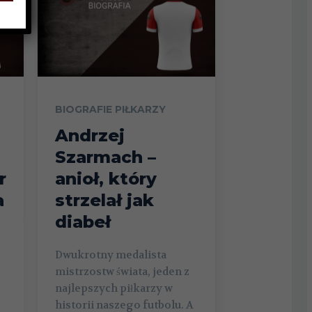
BIOGRAFIE PIŁKARZY
Andrzej
Szarmach –
r
anioł, który
a
strzelał jak
diabeł
Dwukrotny medalista
mistrzostw świata, jeden z
najlepszych piłkarzy w
historii naszego futbolu. A