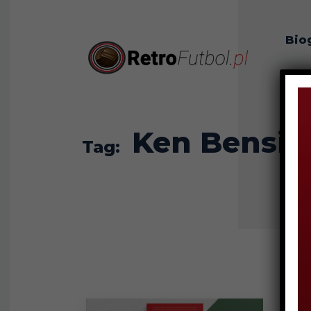
Bio
O n
Ken Bensin
Tag: