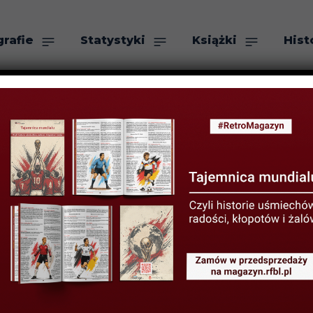
grafie
Statystyki
Książki
Hist
as
Szukaj
ger