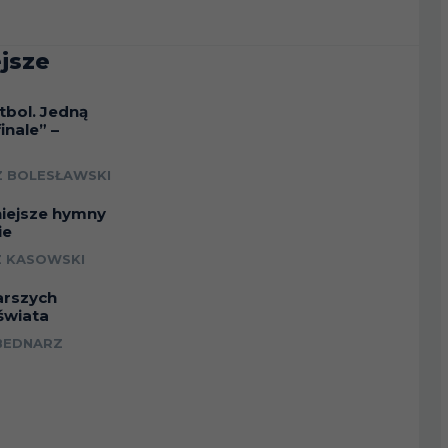
jsze
tbol. Jedną
inale” –
a
 BOLESŁAWSKI
niejsze hymny
ie
 KASOWSKI
arszych
świata
BEDNARZ