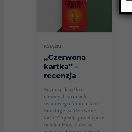
KSIĄŻKI
„Czerwona
kartka” –
recenzja
Recenzja książki o
ciemnych stronach
światowego futbolu. Ken
Bensinger w "Czerwonej
kartce" opisuje przestępcze
mechanizmy, które są
szeroko obecne w świecie