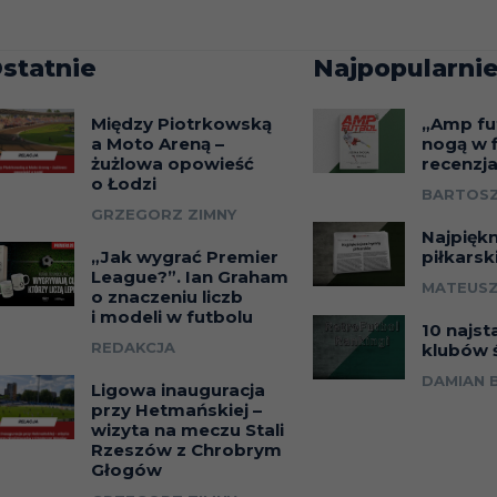
statnie
Najpopularnie
Między Piotrkowską
„Amp fu
a Moto Areną –
nogą w f
żużlowa opowieść
recenzj
o Łodzi
BARTOSZ
GRZEGORZ ZIMNY
Najpięk
„Jak wygrać Premier
piłkarsk
League?”. Ian Graham
MATEUSZ
o znaczeniu liczb
i modeli w futbolu
10 najst
REDAKCJA
klubów 
DAMIAN 
Ligowa inauguracja
przy Hetmańskiej –
wizyta na meczu Stali
Rzeszów z Chrobrym
Głogów