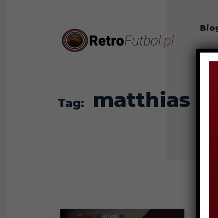
Bio
O n
matthias 
Tag: