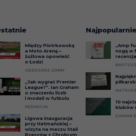
statnie
Najpopularnie
Między Piotrkowską
„Amp fu
a Moto Areną –
nogą w f
żużlowa opowieść
recenzj
o Łodzi
BARTOSZ
GRZEGORZ ZIMNY
Najpięk
„Jak wygrać Premier
piłkarsk
League?”. Ian Graham
MATEUSZ
o znaczeniu liczb
i modeli w futbolu
10 najst
REDAKCJA
klubów 
DAMIAN 
Ligowa inauguracja
przy Hetmańskiej –
wizyta na meczu Stali
Rzeszów z Chrobrym