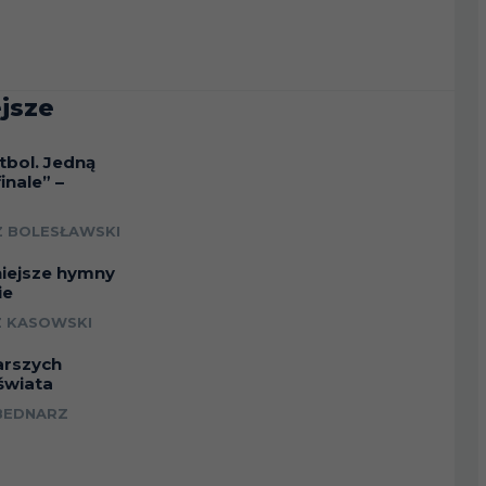
jsze
tbol. Jedną
inale” –
a
 BOLESŁAWSKI
niejsze hymny
ie
 KASOWSKI
arszych
świata
BEDNARZ