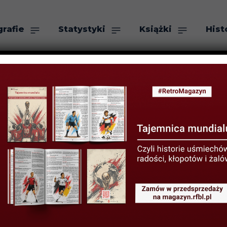
grafie
Statystyki
Książki
Hist
as
Szukaj
Sammer