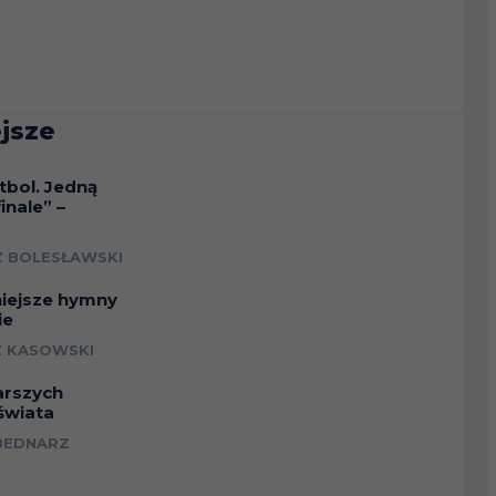
jsze
tbol. Jedną
inale” –
a
 BOLESŁAWSKI
niejsze hymny
ie
 KASOWSKI
arszych
świata
BEDNARZ