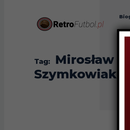
Bio
O n
Mirosław
Tag:
Szymkowiak