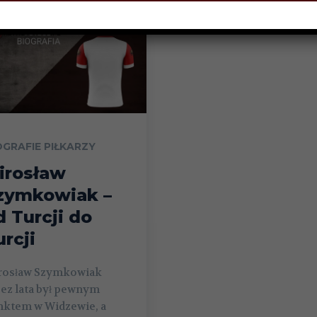
OGRAFIE PIŁKARZY
irosław
zymkowiak –
d Turcji do
urcji
rosław Szymkowiak
ez lata był pewnym
nktem w Widzewie, a