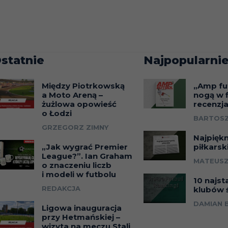
statnie
Najpopularnie
Między Piotrkowską
„Amp fu
a Moto Areną –
nogą w f
żużlowa opowieść
recenzj
o Łodzi
BARTOSZ
GRZEGORZ ZIMNY
Najpięk
„Jak wygrać Premier
piłkarsk
League?”. Ian Graham
MATEUSZ
o znaczeniu liczb
i modeli w futbolu
10 najst
REDAKCJA
klubów 
DAMIAN 
Ligowa inauguracja
przy Hetmańskiej –
wizyta na meczu Stali