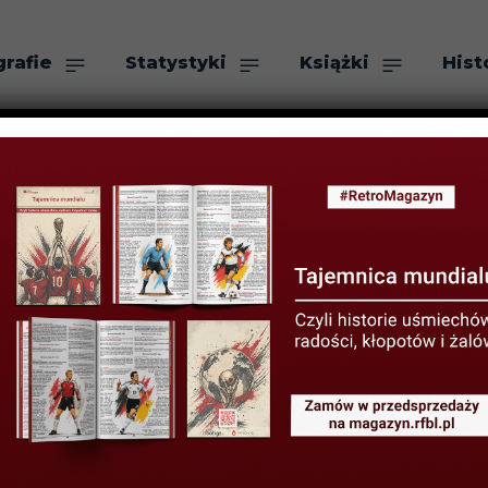
grafie
Statystyki
Książki
Hist
as
Szukaj