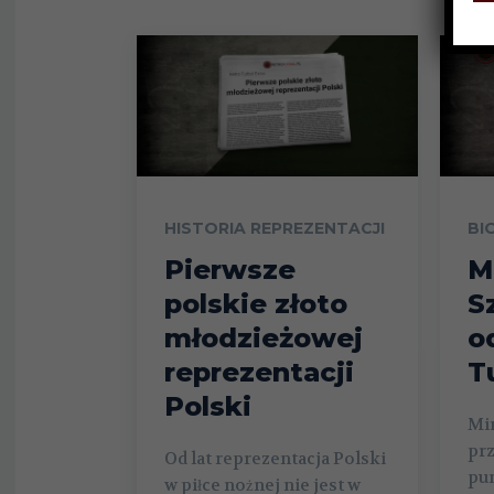
HISTORIA REPREZENTACJI
BI
Pierwsze
M
polskie złoto
S
młodzieżowej
o
reprezentacji
T
Polski
Mi
prz
Od lat reprezentacja Polski
pu
w piłce nożnej nie jest w