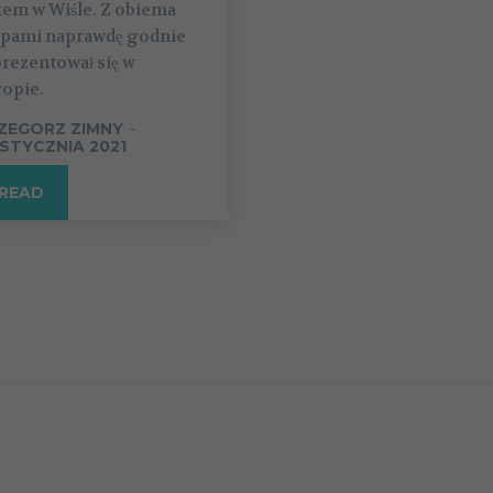
tem w Wiśle. Z obiema
ipami naprawdę godnie
rezentował się w
ropie.
ZEGORZ ZIMNY
-
 STYCZNIA 2021
READ